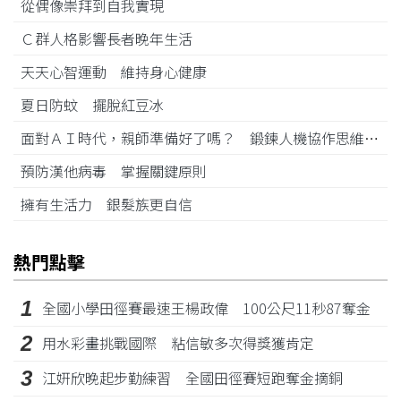
從偶像崇拜到自我實現
Ｃ群人格影響長者晚年生活
天天心智運動 維持身心健康
夏日防蚊 擺脫紅豆冰
面對ＡＩ時代，親師準備好了嗎？ 鍛鍊人機協作思維 穩健航向未來
預防漢他病毒 掌握關鍵原則
擁有生活力 銀髮族更自信
熱門點擊
1
全國小學田徑賽最速王楊政偉 100公尺11秒87奪金
2
用水彩畫挑戰國際 粘信敏多次得獎獲肯定
3
江姸欣晚起步勤練習 全國田徑賽短跑奪金摘銅