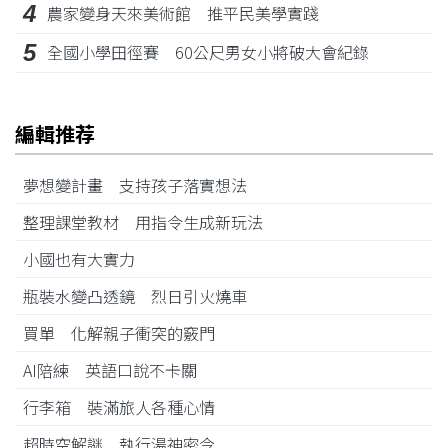
4
農家變身天來美術館 推平民美學實踐
5
全國小學田徑賽 60公尺男女小將破大會紀錄
編輯推荐
夢想變計畫 支持孩子落實想法
整理課堂教材 用指令生成新玩法
小國也有大實力
瓶裝水變凸透鏡 烈日引火燒車
買單 化解親子衝突的竅門
AI陪練 英語口說不卡關
行李箱 裝滿旅人各種心情
超時空解謎 執行湯神密令