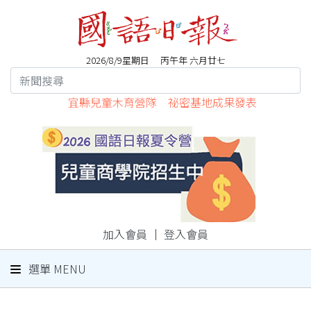
2026/8/9星期日 丙午年 六月廿七
宜縣兒童木育營隊 祕密基地成果發表
加入會員
｜
登入會員
選單 MENU