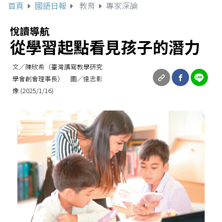
首頁
國語日報
教育
專家深論
悅讀導航
從學習起點看見孩子的潛力
文／陳欣希（臺灣讀寫教學研究
學會創會理事長） 圖／達志影
像 (2025/1/16)