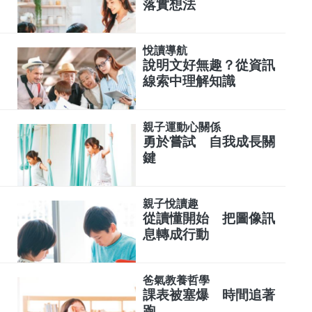
落實想法
悅讀導航
說明文好無趣？從資訊
線索中理解知識
親子運動心關係
勇於嘗試 自我成長關
鍵
親子悅讀趣
從讀懂開始 把圖像訊
息轉成行動
爸氣教養哲學
課表被塞爆 時間追著
跑