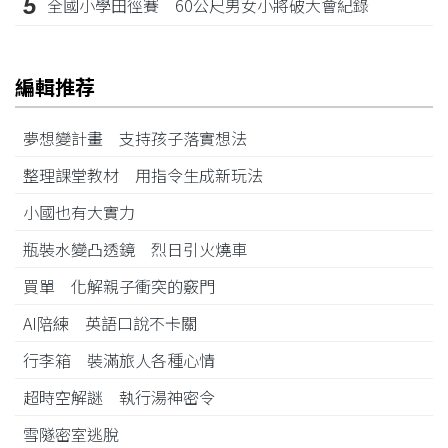
5
全國小學田徑賽 60公尺男女小將破大會紀錄
編輯推荐
夢想變計畫 支持孩子落實想法
整理課堂教材 用指令生成新玩法
小國也有大實力
瓶裝水變凸透鏡 烈日引火燒車
買單 化解親子衝突的竅門
AI陪練 英語口說不卡關
行李箱 裝滿旅人各種心情
超時空解謎 執行湯神密令
雪隧密室逃脫