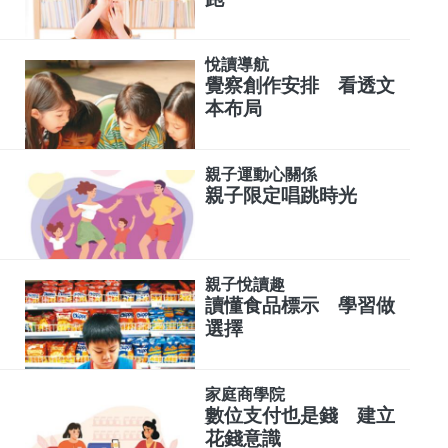
悅讀導航
覺察創作安排 看透文
本布局
親子運動心關係
親子限定唱跳時光
親子悅讀趣
讀懂食品標示 學習做
選擇
家庭商學院
數位支付也是錢 建立
花錢意識