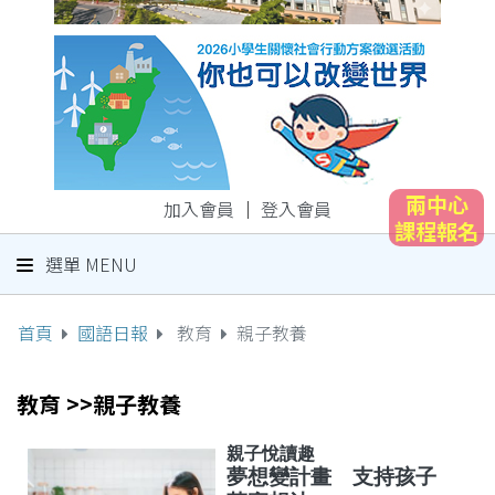
兩中心
加入會員
｜
登入會員
課程報名
選單 MENU
首頁
國語日報
教育
親子教養
教育 >>親子教養
親子悅讀趣
夢想變計畫 支持孩子