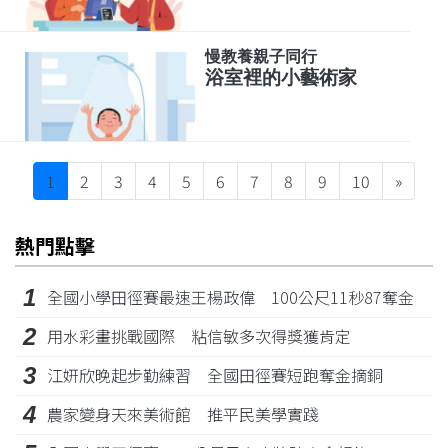
慢教養親子同行
浴室裡的小藝術家
Next
1
2
3
4
5
6
7
8
9
10
»
熱門點擊
1
全國小學田徑賽最速王楊政偉 100公尺11秒87奪金
2
用水彩畫挑戰國際 粘信敏多次得獎獲肯定
3
江姸欣晚起步勤練習 全國田徑賽短跑奪金摘銅
4
農家變身天來美術館 推平民美學實踐