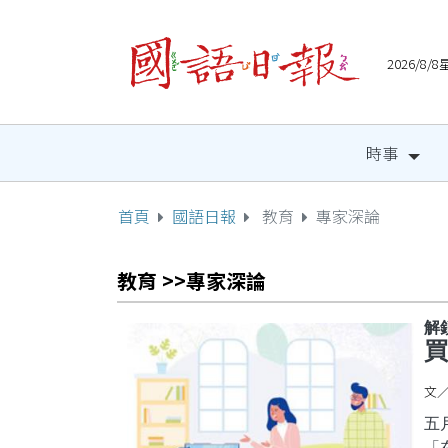
2026/8
時事
首頁
國語日報
教育
專家深論
教育 >>專家深論
解
買
文／
五
「