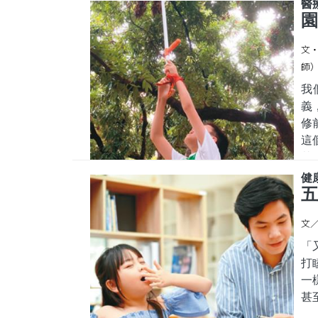
熱
醫
的
園
兒
文
都
師） 
我
義
修
這
黃
戶
健
最
五
成
文／
全
「
打
一
甚
過