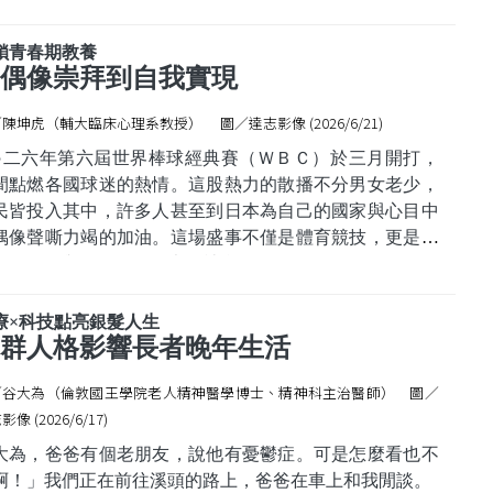
項臺灣的大型研究發現高達百分之四十四點五的學童，曾
半年內出現至少一種睡眠問題。傳統觀念以為孩子長大就
鎖青春期教養
睡得好，或把賴床歸咎於貪玩。
偶像崇拜到自我實現
際上，睡眠問題遠比想像中普
陳坤虎（輔大臨床心理系教授） 圖／達志影像 (2026/6/21)
○二六年第六屆世界棒球經典賽（ＷＢＣ）於三月開打，
間點燃各國球迷的熱情。這股熱力的散播不分男女老少，
民皆投入其中，許多人甚至到日本為自己的國家與心目中
偶像聲嘶力竭的加油。這場盛事不僅是體育競技，更是關
「追星」與「偶像」的大型社會集體活動。
論是在運動場、學術界、音樂殿堂，或是各行各業，「明
偶像」的存在是孩子成長過程中不可或缺的一環。對許多
療×科技點亮銀髮人生
母而言，孩子因追星花費大量時間與金錢，
群人格影響長者晚年生活
／谷大為（倫敦國王學院老人精神醫學博士、精神科主治醫師） 圖／
像 (2026/6/17)
大為，爸爸有個老朋友，說他有憂鬱症。可是怎麼看也不
啊！」我們正在前往溪頭的路上，爸爸在車上和我閒談。