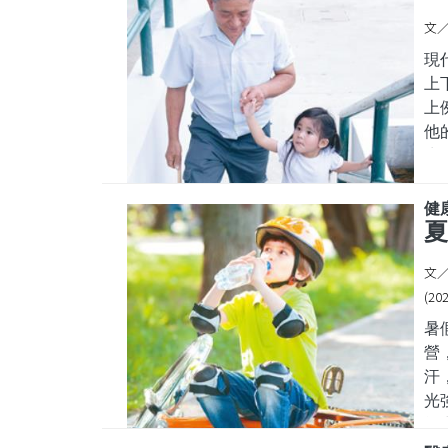
什
文／
融
現
上
上
他
生
西
點
健康
的
然
文
(202
暑
營
汗
光
能