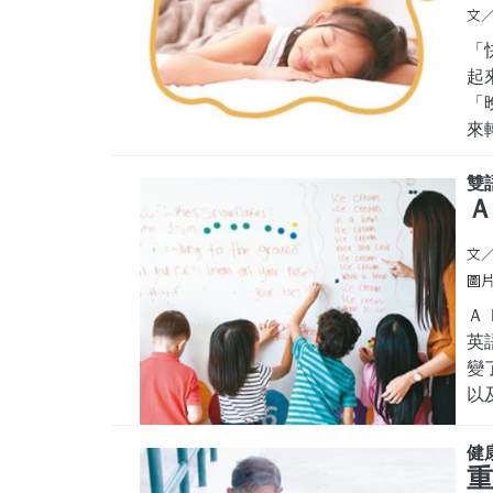
文／
「
起
「
來
多
然
雙
Ａ
把
生
文
夜
圖片
Ａ
英
變
以
課
母
健
力
重