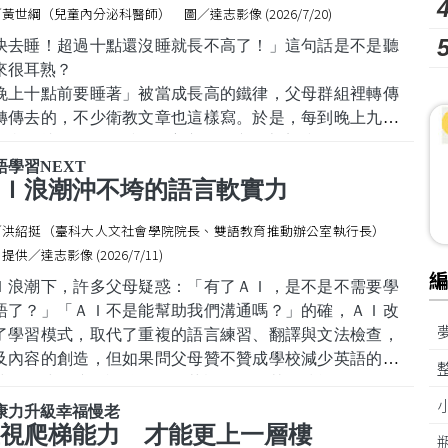
黃世綱（兒童內分泌科醫師） 圖／達志影像 (2026/7/20)
快去睡！超過十點還沒睡就長不高了！」這句話是不是聽
來很耳熟？
晚上十點前要睡著」被當成長高的鐵律，父母群組裡轉傳
轉傳去的，不少衛教文章也這樣寫。於是，每到晚上九點
，我們就得化身為睡眠糾察隊，趕孩子上床睡覺。
而，這件事大家只理解一小部分，與其緊盯著時鐘，不如
語學習NEXT
Ｉ浪潮沖不垮的語言軟實力
心力放在「孩子有沒有真的睡著，睡得規不規律」。
長激素分泌時間
／洪紹挺（臺科大人文社會學院院長、雙語教育推動辦公室執行長）
裡，當孩子進入深層睡眠時，大腦裡的「
提供／達志影像 (2026/7/11)
Ｉ浪潮下，許多父母疑惑：「有了ＡＩ，是不是不需要學
語了？」「ＡＩ不是能幫助我們溝通嗎？」的確，ＡＩ改
了學習模式，取代了重複的語言練習、翻譯與文法檢查，
及內容的創造，但如果問父母贊不贊成學校減少英語的授
時數，或是孩子課後不要學英語，改學其他技能，多數父
是不願意的，原因不外乎英語溝通代表的「語言軟實
康力升級幸福慢老
」。
視爬梯能力 才能更上一層樓