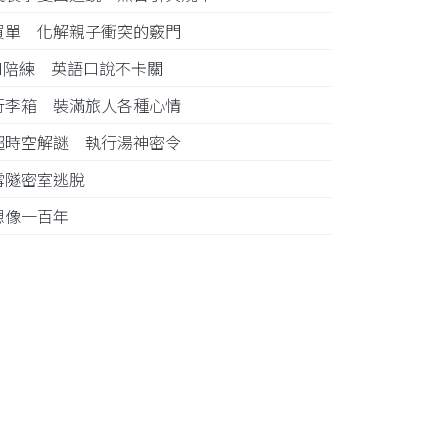
買單 化解親子衝突的竅門
AI陪練 英語口說不卡關
行李箱 裝滿旅人各種心情
超時空解謎 執行湯神密令
雪隧密室逃脫
想像一百年