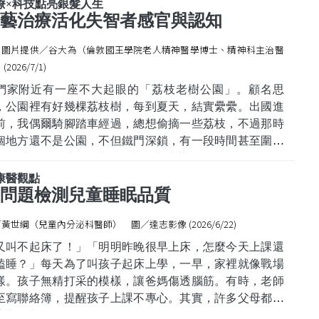
傷害不是單一疾病，而是一系列因高溫導致身體失去平衡
療×科技點亮銀髮人生
狀況，包括熱痙攣、熱衰竭，以及最嚴重的熱中暑。尤其
藝治療活化失智者感官與認知
童因為體溫調節功能尚未完全成熟，流汗效率和散熱能力
‧圖片提供／谷大為（倫敦國王學院老人精神醫學博士、精神科主治醫
不
(2026/7/1)
們家附近有一座不大起眼的「荔枝老樹公園」。顧名思
，公園裡有好幾棵荔枝樹，每到夏天，結實纍纍。出國進
前，我偶爾騎腳踏車經過，總想偷摘一些荔枝，不過那時
個地方還不是公園，不但鐵門深鎖，有一段時間甚至圍起
色警戒線，因此我從來不敢真的去摘荔枝。
外探索與大自然互動
康醫觀點
近，妻子發現荒野保護協會臺中分會辦理「歡慶共享荔枝
問題檢測兒童睡眠品質
熟時」活動，地點就在這座公園，我們便手刀報名，準備
黃世綱（兒童內分泌科醫師） 圖／達志影像 (2026/6/22)
家去大快朵頤
又叫不起床了！」「明明昨晚很早上床，怎麼今天上課還
瞌睡？」每天為了叫孩子起床上學，一早，家裡就像戰場
樣。孩子無精打采的模樣，讓爸媽傷透腦筋。有時，老師
至寫聯絡簿，提醒孩子上課不專心。其實，許多父母都遇
這樣的狀況。