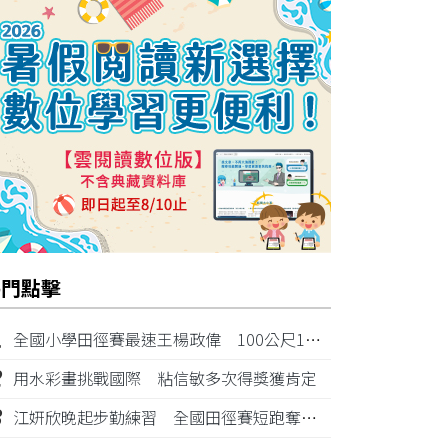
熱門點擊
1
全國小學田徑賽最速王楊政偉 100公尺11秒87奪金
2
用水彩畫挑戰國際 粘信敏多次得獎獲肯定
3
江姸欣晚起步勤練習 全國田徑賽短跑奪金摘銅