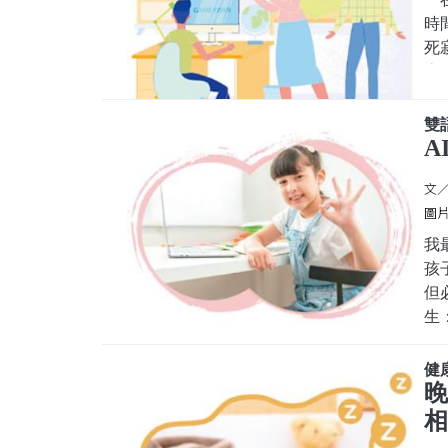
時
死
房
微
何
雙
主
A
親
文
圖片
我
孩
但
生
明
生，
健
a
相