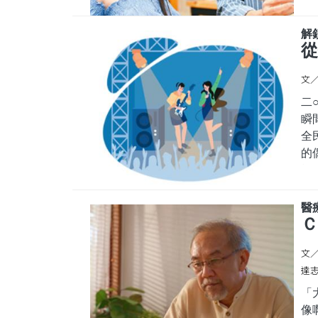
一
在
解
會
從
實
文／
二
瞬
全
的
於
無
星
醫
父
Ｃ
文
達志影
「
像