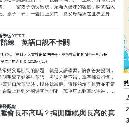
間」……當親子衝突出現，充滿火藥味的客廳，瞬間陷入
寂。孩子「砰」一聲甩上房門，將父母隔絕在世界之外；
門外的父母又氣又惱，很想衝進去再跟孩子理論。心情稍
平靜後，內心不禁泛起父母難為的情緒，同時夾雜不知如
靠近孩子的懊悔與焦慮。
語學習NEXT
動修復關係
I陪練 英語口說不卡關
子衝突後，許多父母常以為「時間會沖
／洪紹挺（臺科大人文社會學院院長、雙語教育推動辦公室執行長）
提供／達志影像 (2026/7/25)
最常與父母談到的話題，就是英語學習。許多爸媽提到，
子明明學了好幾年英語，考試分數不錯，單字都看得懂，
必須開口說英語時，腦袋就當機。這樣的場景其實並不陌
：在路上遇到外國遊客詢問哪一班車可以到臺北車站，分
知道答案，卻只敢點頭說"this,that"。學校來了外國交換學
想交朋友，卻只會說："What's your name?"和"How old
康醫觀點
re you?"問完課本裡的問題，對話就結
晚睡會長不高嗎？揭開睡眠與長高的真