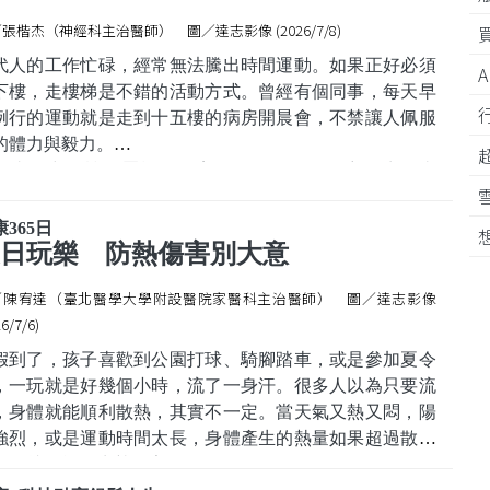
麼是語言軟實力？簡單來說，就是運用語言去理解他人，
張楷杰（神經科主治醫師） 圖／達志影像 (2026/7/8)
入文化，以及判斷的能力。
代人的工作忙碌，經常無法騰出時間運動。如果正好必須
下樓，走樓梯是不錯的活動方式。曾經有個同事，每天早
例行的運動就是走到十五樓的病房開晨會，不禁讓人佩服
的體力與毅力。
活事物中，樓梯屬於那種毫不起眼，卻又貫穿人生的東
。孩童喜歡玩猜拳比輸贏，看誰比較快爬到樓梯間的終
。但成年後，公司或住家公寓大多有電梯，托智慧型手機
365日
福，大家往往不介意那漫長的等候。
夏日玩樂 防熱傷害別大意
而年邁後，樓梯變成某些人
／陳宥達（臺北醫學大學附設醫院家醫科主治醫師） 圖／達志影像
6/7/6)
假到了，孩子喜歡到公園打球、騎腳踏車，或是參加夏令
，一玩就是好幾個小時，流了一身汗。很多人以為只要流
，身體就能順利散熱，其實不一定。當天氣又熱又悶，陽
強烈，或是運動時間太長，身體產生的熱量如果超過散熱
力，就可能發生熱傷害。