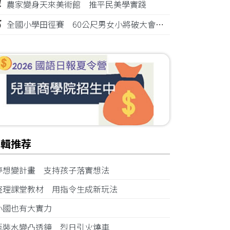
4
農家變身天來美術館 推平民美學實踐
5
全國小學田徑賽 60公尺男女小將破大會紀錄
編輯推荐
夢想變計畫 支持孩子落實想法
整理課堂教材 用指令生成新玩法
小國也有大實力
瓶裝水變凸透鏡 烈日引火燒車