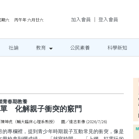
加入會員
｜
登入會員
/8星期六 丙午年 六月廿六
社論
教育
公民素養
科學新知
鎖青春期教養
單 化解親子衝突的竅門
陳坤虎（輔大臨床心理系教授） 圖／達志影像 (2026/7/26)
月的專欄裡，提到青少年時期親子互動常見的衝突，像是
在學校拿到爛成績」、「就寢時間」、「上網、打電玩的