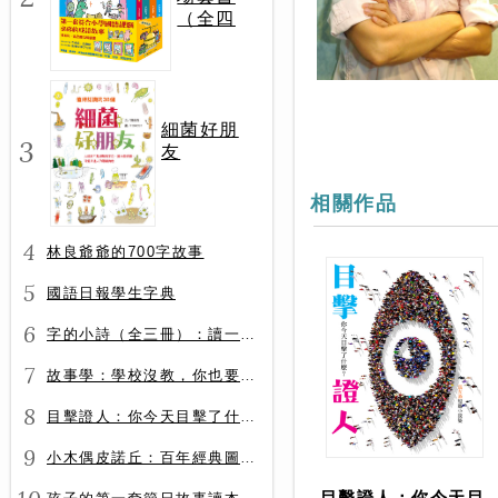
（全四
冊）
細菌好朋
3
友
相關作品
4
林良爺爺的700字故事
5
國語日報學生字典
6
字的小詩（全三冊）：讀一首詩，交一個字朋友（字字小宇宙+字字看心情+字字有意思）
7
故事學：學校沒教，你也要會的表達力
8
目擊證人：你今天目擊了什麼？
9
小木偶皮諾丘：百年經典圖文全譯版
目擊證人：你今天目