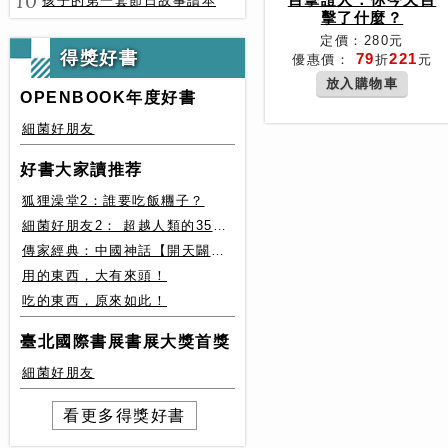
10
孩子的第一套節日故事讀本
擊了什麼？
定價：280元
得獎好書
79
221
優惠價：
折
元
放入購物車
OPENBOOK年度好書
細菌好朋友
好書大家讀推荐
狐狸澡堂2：誰要吃飯糰子？
細菌好朋友2： 超越人類的35種細菌生存絕技
傳家經典：中國神話【開天闢地篇】盤古、女媧還有奇珍異獸
用的東西，大有來頭！
吃的東西，原來如此！
臺北國際書展書展大獎首獎
細菌好朋友
看更多得獎好書