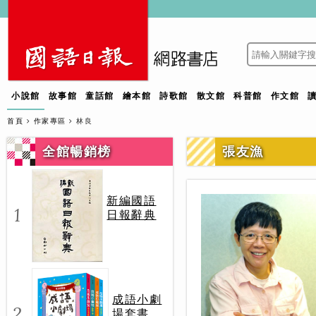
小說館
故事館
童話館
繪本館
詩歌館
散文館
科普館
作文館
首頁
作家專區
林良
全館暢銷榜
張友漁
新編國語
1
日報辭典
成語小劇
2
場套書