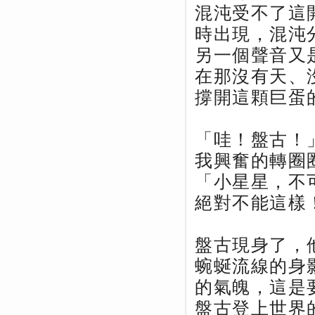
混沌受不了這
時出現，混沌
另一個聲音又
在那沒有天、
撐開這顆巨蛋
「哇！盤古！
我興奮的轉圈
「小星星，不
絕對不能這樣
盤古現身了，
蜿蜒流線的身
的氣魄，這是
盤古登上世界