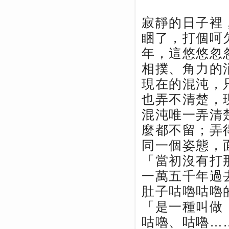
寂靜的日子裡
睏了，打個呵
年，這悠悠忽
相撲、角力的
現在的混沌，
也弄不清楚，
混沌唯一弄清
麼都不留；弄
同一個姿態，
「當初沒有打
一萬五千年過
肚子咕嚕咕嚕
「是一種叫做
咕嚕、咕嚕…