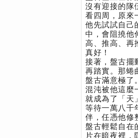
沒有迎接的隊
看四周，原來
他先試試自己
中，會阻撓他
高、推高、再
真好！
接著，盤古擺
再踏實。那蜷
盤古滿意極了
混沌被他這麼
就成為了「天
等待一萬八千
伴，任憑他修
盤古輕鬆自在
片在暗夜裡，