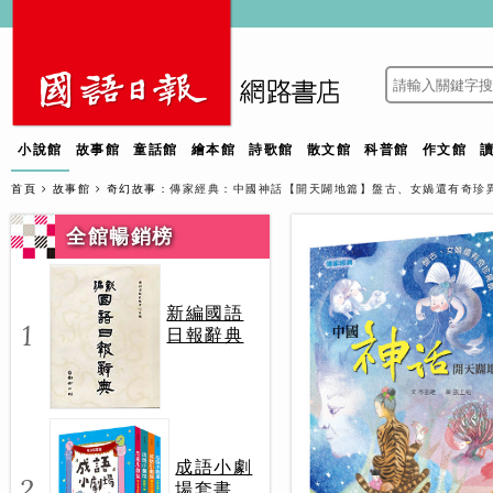
小說館
故事館
童話館
繪本館
詩歌館
散文館
科普館
作文館
首頁
故事館
奇幻故事
：傳家經典：中國神話【開天闢地篇】盤古、女媧還有奇珍
全館暢銷榜
新編國語
1
日報辭典
成語小劇
2
場套書