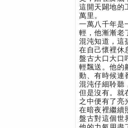
這開天闢地的
萬里。
一萬八千年是
輕，他漸漸老
混沌知道，這
在自己懷裡休
盤古大口大口
輕飄送。他的
動、有時候連
混沌仔細聆聽
但是沒有。就
之中便有了亮
在暗夜裡繼續
盤古對這個世
他的力氣用盡