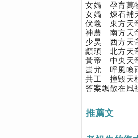
女媧 孕育萬
女媧 煉石補
伏羲 東方天
神農 南方天
少昊 西方天
顓頊 北方天
黃帝 中央天
蚩尤 呼風喚
共工 撞毀天
答案飄散在風
推薦文