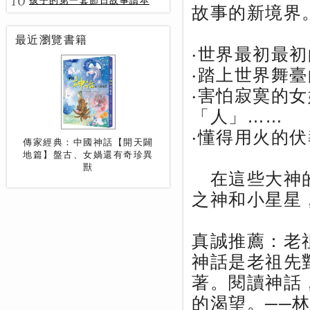
10
孩子的第一套節日故事讀本
故事的新境界
最近瀏覽書籍
‧世界最初最
‧踏上世界舞
‧害怕寂寞的
「人」……
‧懂得用火的
傳家經典：中國神話【開天闢
地篇】盤古、女媧還有奇珍異
獸
在這些大神的
之神和小星星
真誠推薦：老
神話是老祖先
著。閱讀神話
的渴望。──