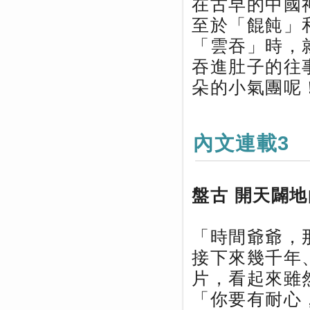
在古早的中國
至於「餛飩」
「雲吞」時，
吞進肚子的往
朵的小氣團呢
內文連載3
盤古 開天闢
「時間爺爺，
接下來幾千年
片，看起來雖
「你要有耐心