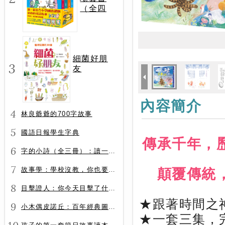
（全四
冊）
細菌好朋
3
友
內容簡介
4
林良爺爺的700字故事
5
國語日報學生字典
傳承千年，
6
字的小詩（全三冊）：讀一首詩，交一個字朋友（字字小宇宙+字字看心情+字字有意思）
7
故事學：學校沒教，你也要會的表達力
顛覆傳統
8
目擊證人：你今天目擊了什麼？
★跟著時間之
9
小木偶皮諾丘：百年經典圖文全譯版
★一套三集，