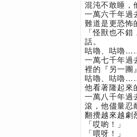
混沌不敢睡，
一萬六千年過
難道是更恐怖
「怪獸也不錯
話。
咕嚕、咕嚕…
一萬七千年過
裡的『另一團
咕嚕、咕嚕…
他看著隆起來
一萬八千年過
滾，他儘量忍
翻攪越來越劇
「哎喲！」
「喂呀！」