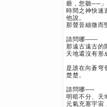
爺，您聽──
時間之神快速
他說。
那聲音細微而
請問哪——
那遠古遠古的
天地還沒有形
是誰在向蒼穹
楚楚。
請問哪──
明暗不分、天
元氣充塞宇宙