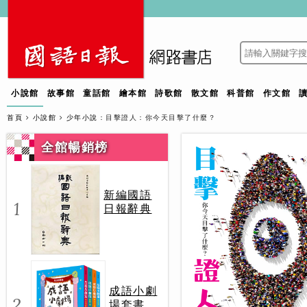
小說館
故事館
童話館
繪本館
詩歌館
散文館
科普館
作文館
首頁
小說館
少年小說
：目擊證人：你今天目擊了什麼？
全館暢銷榜
新編國語
1
日報辭典
成語小劇
2
場套書