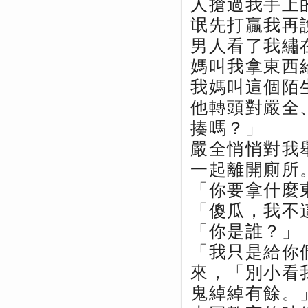
人搶過我手上
氓先打贏我再
男人看了我繡
媽叫我拿東西
我媽叫這個陌
他轉頭對嚴全
揍嗎？」
嚴全悄悄對我
一起離開廁所
「你要拿什麼
「傻瓜，我不
「你是誰？」
「我只是給你
來，「別小看
鬼綽綽有餘。