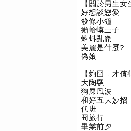
【關於男生女
好想談戀愛
發條小鐘
癩蛤蟆王子
蝌蚪亂竄
美麗是什麼?
偽娘
【夠囧，才值
大陶甕
狗屎風波
和好五大妙招
代班
冏旅行
畢業前夕