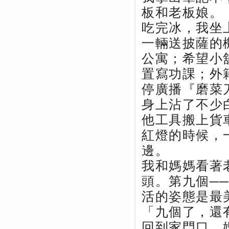
板和老板娘。
吃完冰，我坐
一輛送披薩的
公寓；希望小
置寫功課；外
停廣播『磨菜
身上沾了不少
他工具搬上貨
紅燈的時候，
邊。
我和媽媽看著
頭。第九個─
活的姿態是最
「九個了，還
回到家門口，