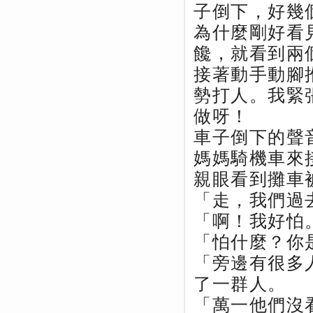
子倒下，好幾
為什麼剛好看
饞，就看到兩
接著動手動腳
勢打人。我緊
做呀！
車子倒下的聲
媽媽騎機車來
親眼看到攤車
「走，我們過
「啊！我好怕
「怕什麼？你
「旁邊有很多
了一群人。
「萬一他們沒