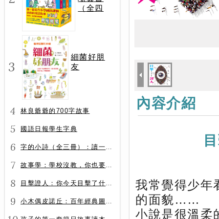
（全四
冊）
細菌好朋
3
友
內容介紹
4
林良爺爺的700字故事
5
國語日報學生字典
目
6
字的小詩（全三冊）：讀一首詩，交一個字朋友（字字小宇宙+字字看心情+字字有意思）
7
故事學：學校沒教，你也要會的表達力
8
我常覺得少年
目擊證人：你今天目擊了什麼？
的面貌……
9
小木偶皮諾丘：百年經典圖文全譯版
小說是很溫柔