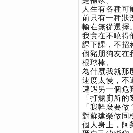
是輸家。
人生有各種可
前只有一種狀
輸在無從選擇
我實在不曉得
課下課，不招
個豬朋狗友在
根球棒。
為什麼我就那
速度太慢，不
遭遇另一個危
「打爛廁所的
「我幹麼要做
對蘇建榮做同
個人身上，阿