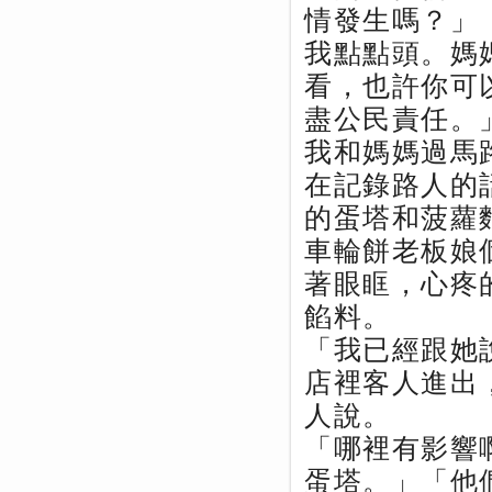
情發生嗎？」
我點點頭。媽
看，也許你可
盡公民責任。
我和媽媽過馬
在記錄路人的
的蛋塔和菠蘿
車輪餅老板娘
著眼眶，心疼
餡料。
「我已經跟她
店裡客人進出
人說。
「哪裡有影響
蛋塔。」「他