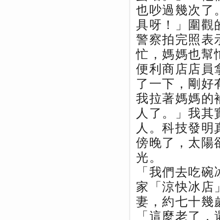
也吵過幾次了
具呀！」圍觀
警察拍完照表
忙，媽媽也幫
便利商店店員
了一下，剛好
我拉著媽媽的
人了。」我其
人。科技發明
傍晚了，太陽
光。
「我們去吃碗
家「涼快冰店
妻，約七十幾
「這麼老了，