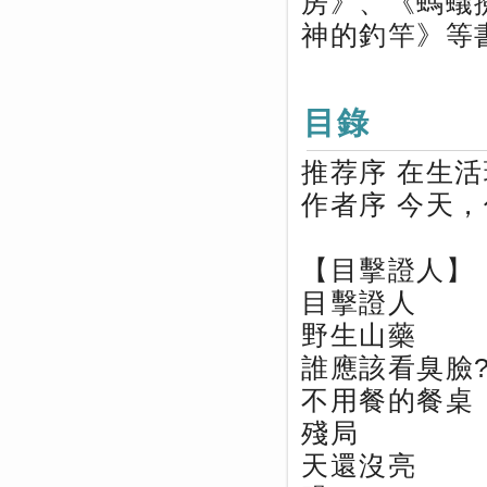
房》、《螞蟻
神的釣竿》等
目錄
推荐序 在生
作者序 今天
【目擊證人】
目擊證人
野生山藥
誰應該看臭臉
不用餐的餐桌
殘局
天還沒亮