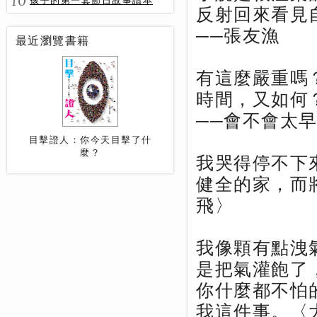
10
孩子的第一套節日故事讀本
反射回來看見
──張友漁
最近瀏覽書籍
有這麼嚴重嗎
時間，又如何
──會不會太
目擊證人：你今天目擊了什
麼？
我哭得停不下
健全的家，而
飛〉
我像顆有點洩
是把氣灌飽了
你什麼都不怕
我這件事。〈