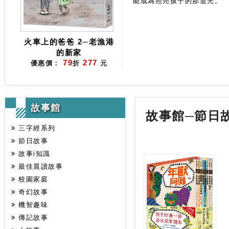
能成為照亮孩子的那道光。
火車上的爸爸 2─老漁港
的新家
79
277
優惠價：
折
元
故事館
故事館─節日
三字經系列
節日故事
故事i知識
最佳晨讀故事
校園家庭
奇幻故事
機智趣味
傳記故事