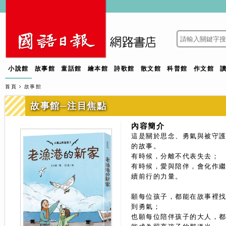
小說館
故事館
童話館
繪本館
詩歌館
散文館
科普館
作文館
首頁
故事館
故事館─注目焦點
內容簡介
這是關於思念、勇氣與被守
的故事。
有時候，分離不代表失去；
有時候，愛與陪伴，會化作
續前行的力量。
願每位孩子，都能在故事裡
到勇氣；
也願每位陪伴孩子的大人，