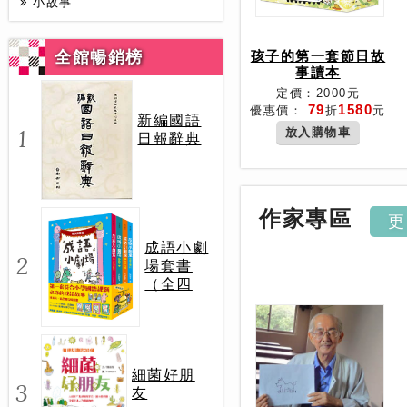
小故事
全館暢銷榜
孩子的第一套節日故
事讀本
定價：2000元
79
1580
優惠價：
折
元
新編國語
1
放入購物車
日報辭典
作家專區
成語小劇
2
場套書
（全四
冊）
細菌好朋
3
友