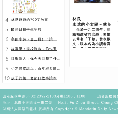
4
林良
林良爺爺的700字故事
永遠的小太陽－林良
5
國語日報學生字典
生於一九二四年，祖
籍福建省同安縣，習慣
6
字的小詩（全三冊）：讀一首詩，交一個字朋友（字字小宇宙+字字看心情+字字有意思）
以筆名「子敏」發表散
文，以本名為小讀者寫
7
作，是小讀者口中的
故事學：學校沒教，你也要會的表達力
「林良爺爺」。 畢業
8
於臺灣師範大學國語科
目擊證人：你今天目擊了什麼？
及淡江大學英文系，當
9
過小學老師、新聞記
小木偶皮諾丘：百年經典圖文全譯版
者，歷任國語日報編
10
輯、編譯主任、出版部
孩子的第一套節日故事讀本
經理、國語日報社社
長，以國語日報董事長
兼發行人退休，退休後
繼續從事寫作。 以兒
讀者服務專線／(02)2392-1133分機1106，1108
讀者服務傳真／
童文學工作為生平職
地址：北市中正區福州街二號 No.2, Fu Zhou Street, Chung-Cheng D
志，為兒童寫作長達五
財團法人國語日報社 版權所有 Copyright © Mandarin Daily News. A
十多年，以國語日報
「看圖說話」專欄與小