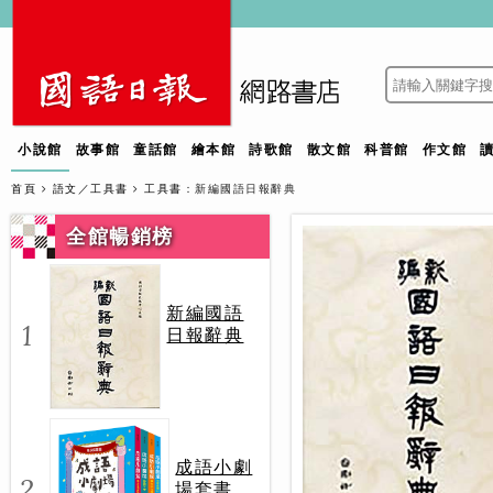
小說館
故事館
童話館
繪本館
詩歌館
散文館
科普館
作文館
首頁
語文／工具書
工具書
：新編國語日報辭典
全館暢銷榜
新編國語
1
日報辭典
成語小劇
2
場套書