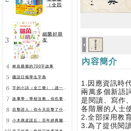
（全四
冊）
細菌好朋
3
友
內容簡介
4
林良爺爺的700字故事
5
國語日報學生字典
1.因應資訊
6
字的小詩（全三冊）：讀一首詩，交一個字朋友（字字小宇宙+字字看心情+字字有意思）
兩萬多個新語
7
是閱讀、寫作
故事學：學校沒教，你也要會的表達力
各階層的人士
8
目擊證人：你今天目擊了什麼？
2.全部採用教
9
小木偶皮諾丘：百年經典圖文全譯版
3.為了提供