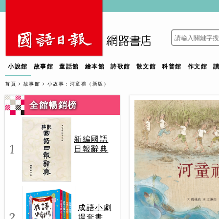
小說館
故事館
童話館
繪本館
詩歌館
散文館
科普館
作文館
首頁
故事館
小故事
：河童禮（新版）
全館暢銷榜
新編國語
1
日報辭典
成語小劇
2
場套書