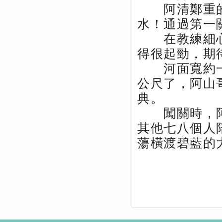
阿清鄭重的
水！通過第一
在教練細心
得很起勁，期
河面寬約一
公尺了，阿山
典。
闖關時，阿
其他七八個人
蕩橫渡碧藍的