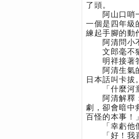
了頭。
阿山口哨一
一個是四年級
練起手腳的動
阿清問小不
文郎毫不猶
明祥接著答
阿清生氣的
日本話叫卡拔
「什麼河童
阿清解釋：
劇，卻會暗中
百怪的本事！
「幸虧他們
「好！我喜