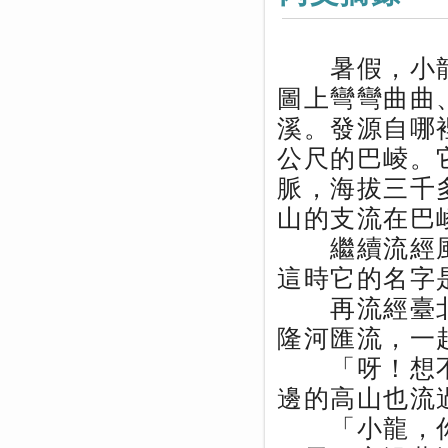
暑假，小龍
圖上彎彎曲曲
溪。發源自哪
公尺的巴崚。
脈，海拔三千
山的支流在巴
繼續流經風
這時它的名字
再流經臺北
隆河匯流，一
「呀！想不
邊的高山也流
「小龍，你