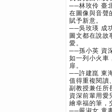
──林玫伶 
在圖像與音聲
賦予新意。
──吳玫瑛 
圖文都在說故
愛。
──孫小英 資
如一列小火車
扉。
──許建崑 東
值得重複閱讀
副教授兼任所
資深前輩用愛
繪幸福的筆，
──嚴淑女 童