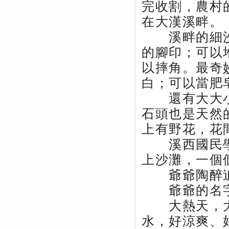
完收割，農村
在大漢溪畔。
溪畔的細沙
的腳印；可以
以摔角。最奇
白；可以當肥
還有大大小
石頭也是天然
上有野花，花
溪西國民學
上沙灘，一個
爺爺陶醉追
爺爺的名字
大熱天，大
水，好涼爽、