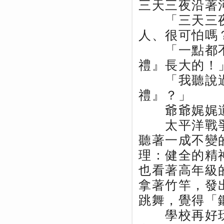
三天三夜沿著
「三天三夜
人、很可怕嗎
「一點都不
禮』長大的！
「我聽說過
禮』？」
爺爺娓娓道
太平洋戰爭
聽著一成不變
理：健全的精
也看著高年級
拿著竹竿，發
跳舞，覺得「
學校再好玩