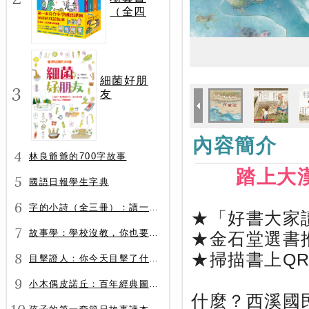
（全四
冊）
細菌好朋
3
友
內容簡介
4
林良爺爺的700字故事
踏上大
5
國語日報學生字典
6
字的小詩（全三冊）：讀一首詩，交一個字朋友（字字小宇宙+字字看心情+字字有意思）
★「好書大家
7
故事學：學校沒教，你也要會的表達力
★金石堂選書
8
★掃描書上QR
目擊證人：你今天目擊了什麼？
9
小木偶皮諾丘：百年經典圖文全譯版
什麼？西溪國