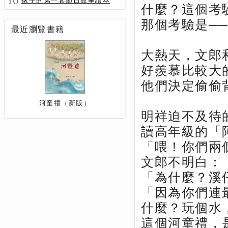
10
孩子的第一套節日故事讀本
什麼？這個考
那個考驗是─
最近瀏覽書籍
大熱天，文郎
好羨慕比較大
他們決定偷偷
河童禮（新版）
明祥迫不及待
讀高年級的「
「喂！你們兩
文郎不明白：
「為什麼？溪
「因為你們連
什麼？玩個水
這個河童禮，