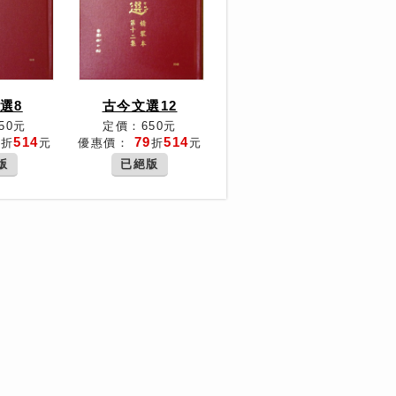
選8
古今文選12
50元
定價：650元
9
514
79
514
折
元
優惠價：
折
元
版
已絕版