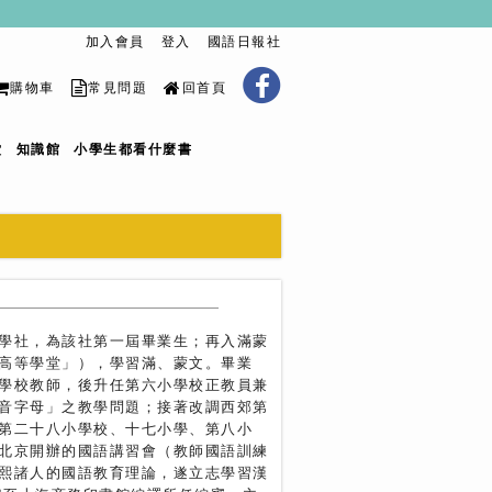
加入會員
登入
國語日報社
購物車
常見問題
回首頁
堂
知識館
小學生都看什麼書
學社，為該社第一屆畢業生；再入滿蒙
高等學堂」），學習滿、蒙文。畢業
學校教師，後升任第六小學校正教員兼
音字母」之教學問題；接著改調西郊第
第二十八小學校、十七小學、第八小
北京開辦的國語講習會（教師國語訓練
熙諸人的國語教育理論，遂立志學習漢