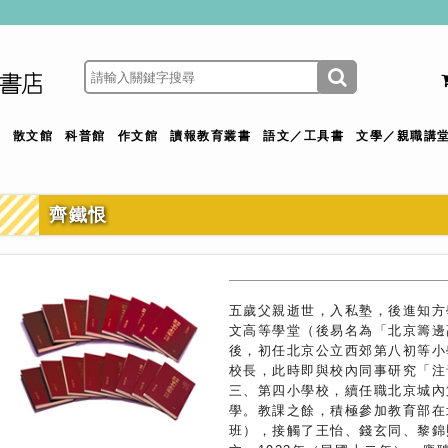
館
散文館
科普館
作文館
讀報教育叢書
語文／工具書
文學／親職講
齊鐵恨
五歲父親逝世，入私塾，後進知方
文高等學堂（後易名為「北京籌邊
後，初任北京公立西郊第八初等小
校長，此時即與校內同事研究「注
三、第四小學校，續任職北京城內
學。教課之餘，積極參加教育部在
班），接觸了王怡、錢玄同、黎錦