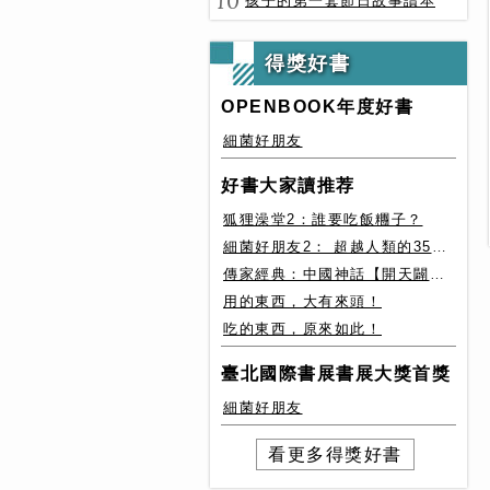
10
孩子的第一套節日故事讀本
得獎好書
OPENBOOK年度好書
細菌好朋友
好書大家讀推荐
狐狸澡堂2：誰要吃飯糰子？
細菌好朋友2： 超越人類的35種細菌生存絕技
傳家經典：中國神話【開天闢地篇】盤古、女媧還有奇珍異獸
用的東西，大有來頭！
吃的東西，原來如此！
臺北國際書展書展大獎首獎
細菌好朋友
看更多得獎好書