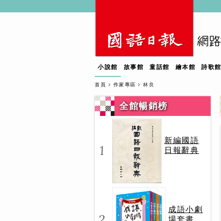
小說館
故事館
童話館
繪本館
詩歌
首頁
作家專區
林良
全館暢銷榜
新編國語
1
日報辭典
成語小劇
2
場套書