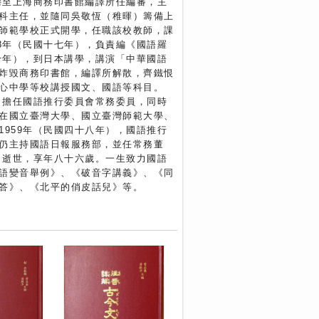
應聘至上海商務印書館編譯所任編審，主
科主任，並隨同吳敬恆（稚暉）籌備上
師範學校正式開學，任職該校教師，課
28年（民國十七年），負責編《國語羅
二十年），到日本講學，講演「中華國語
炸毀商務印書館，編譯所解散，齊鐵恨
心中學等校講授國文、國語等科目。
臺，擔任國語推行委員會常務委員，同時
在國立臺灣大學、國立臺灣師範大學、
1959年（民國四十八年），國語推行
仍主持國語日報服務部，並任常務董
七月逝世，享年八十六歲。一生致力國語
語變音舉例》、《破音字講義》、《同
答》、《北平的俏皮話兒》等。