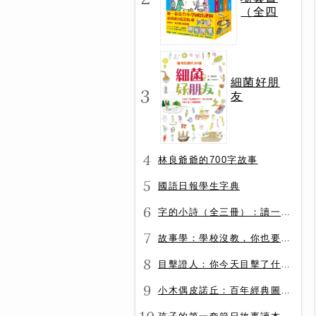
（全四
冊）
細菌好朋
3
友
4
林良爺爺的700字故事
5
國語日報學生字典
6
字的小詩（全三冊）：讀一首詩，交一個字朋友（字字小宇宙+字字看心情+字字有意思）
7
故事學：學校沒教，你也要會的表達力
8
目擊證人：你今天目擊了什麼？
9
小木偶皮諾丘：百年經典圖文全譯版