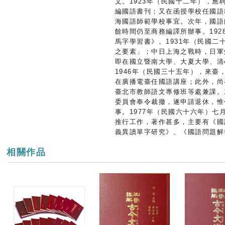
文。1923年（民國十二年），
編國語書刊；又在函授學校任國語
海國語師範學校事宜。次年，國語
餘時間仍至商務編譯所辦事。19
馬字學習書》。1931年（民國
之要素」；中日上海之戰時，日軍
即在國立暨南大學、大夏大學、清
1946年（民國三十五年），來
在廣播電臺任國語講座；此外，尚
臺北市教師語文專修班等處兼課。
委員會奉令裁撤，遂申請退休，惟
事。1977年（民國六十六年）
推行工作，著作甚多，主要有《國
義異讀單字研究》、《國語問題解
相關作品