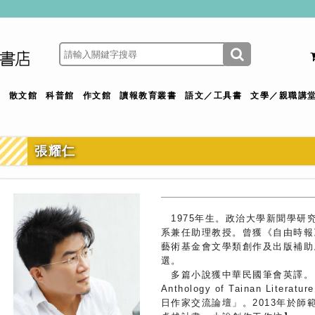
館
散文館
科普館
作文館
讀報教育叢書
語文／工具書
文學／親職講
張耀仁
1975年生。政治大學新聞學研
系兼任助理教授。曾獲《自由時報
藝術基金會文學類創作及出版補助
選。
多篇小說獲中華民國筆會英譯。〈
Anthology of Tainan Lit
日作家交流論壇」。2013年於