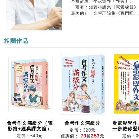
卓越計畫．小說創作工作坊】。
著有：短篇小說集《親愛練習》
最美的》；文學理論集《戰鬥吧！
相關作品
會考作文滿級分（電
會考作文滿級分
看電影學作
影篇+經典課文篇）
一步教你登
定價：320元
79
253
定價：640元
定價：3
優惠價：
折
元