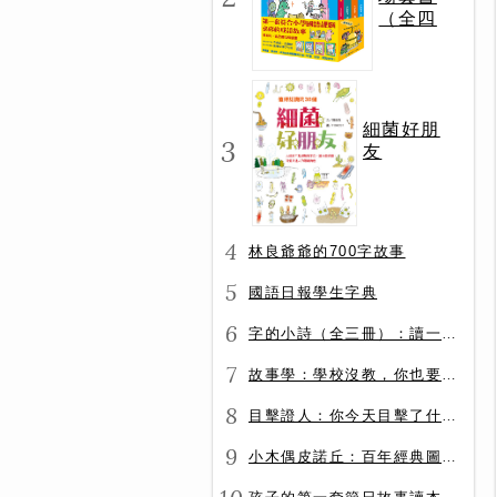
（全四
冊）
細菌好朋
3
友
4
林良爺爺的700字故事
5
國語日報學生字典
6
字的小詩（全三冊）：讀一首詩，交一個字朋友（字字小宇宙+字字看心情+字字有意思）
7
故事學：學校沒教，你也要會的表達力
8
目擊證人：你今天目擊了什麼？
9
小木偶皮諾丘：百年經典圖文全譯版