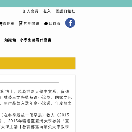
加入會員
登入
國語日報社
購物車
常見問題
回首頁
堂
知識館
小學生都看什麼書
究所博士。現為世新大學中文系、資傳
》林榮三文學獎短篇小說獎、國家文化
。另作品曾入選年度小說選、年度散文
在冬季最後一個早晨〉收入《2015
erature》。2015年獲邀至臺灣大學參與「臺
師範大學主講【教育部邁向頂尖大學教學