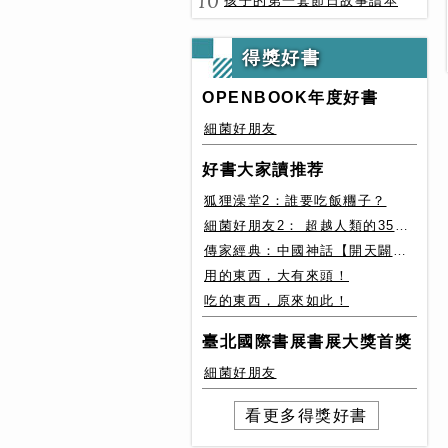
10
孩子的第一套節日故事讀本
得獎好書
OPENBOOK年度好書
細菌好朋友
好書大家讀推荐
狐狸澡堂2：誰要吃飯糰子？
細菌好朋友2： 超越人類的35種細菌生存絕技
傳家經典：中國神話【開天闢地篇】盤古、女媧還有奇珍異獸
用的東西，大有來頭！
吃的東西，原來如此！
臺北國際書展書展大獎首獎
細菌好朋友
看更多得獎好書