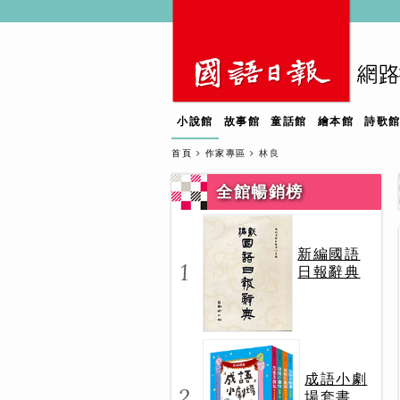
小說館
故事館
童話館
繪本館
詩歌
首頁
作家專區
林良
全館暢銷榜
新編國語
1
日報辭典
成語小劇
2
場套書