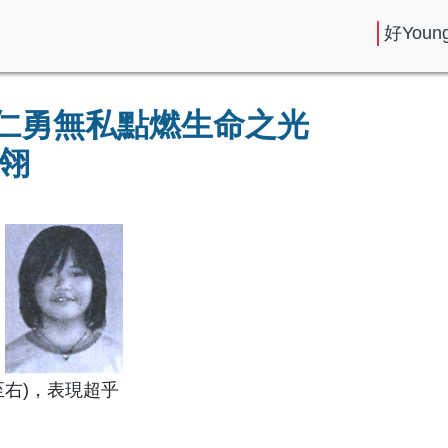
好You
 仁勇無私點燃生命之光
皓翎
至右)，表現超乎