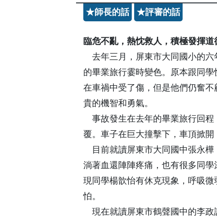
★師長的話
★評審的話
臨危不亂，熱忱救人，積極發揮道
去年三月，屏東市大同國小的六
的畢業旅行霎時變色。原本跟同學
在車禍中受了傷，但是他們仍奮不
貴的機智和勇氣。
事故發生在去年的畢業旅行回程
覆。車子在巨大撞擊下，車頂掀開
目前就讀屏東市大同國中張永樺
淌著血還陣陣疼痛，也有很多同學
現同學楊歆怡有休克現象，呼吸微
怕。
現在就讀屏東市鶴聲國中的李政