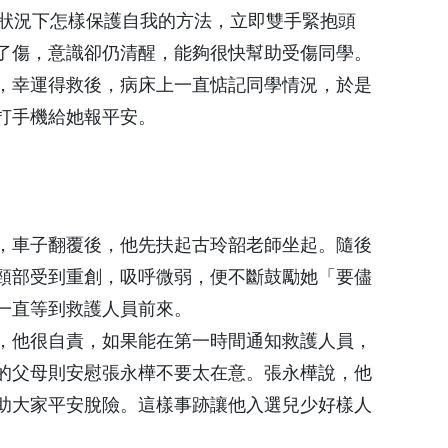
急狀況下怎樣保護自我的方法，立即雙手緊抱頭
了傷，意識卻仍清醒，能夠很快幫助受傷同學。
，幸運得救後，病床上一直惦記同學情況，於是
打手機給她報平安。
，車子翻覆後，他先扶起古玲韶老師坐起。隨後
頸部受到重創，吸呼微弱，便不斷鼓勵她「要儘
一直等到救護人員前來。
，他很自責，如果能在第一時間通知救護人員，
的父母則安慰張永樺不要太在意。張永樺說，他
助大家平安脫險。這樣事跡讓他入選兒少好樣人