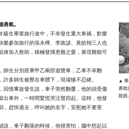
德勇氣。
年級生畢業旅行途中，不幸發生重大車禍，歡樂
快樂參加旅行的張永樺、李政諺、黃皓翎三人也
顧身加入救助，積極發揮患難之愛，展現難能可
，師生分別搭乘甲乙兩部遊覽車，乙車不幸翻
，許多師生被壓在車體下，現場慘不忍睹。
▲ 
勇敢
，回憶事故發生說，車子突然翻覆，他的頭受傷
脫困
滾出車外，一時間驚慌哭泣聲四起。這時，他發
弱，趕快過去，呼叫她的名字，安慰她不要害
諺說，車子翻落的時候，他很害怕，腦中想起以