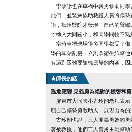
李政諺也在車禍中義勇救助同學
他們，並緊急協助救護人員將傷勢
諺，抵達醫院才發現，自己的臀部
才轉入大同國小，和同學間較不熟
當時車禍現場很多同學都受了傷
學的耳朵割傷，立刻拿衛生紙幫他
有遇到困難要隨機應變的內容，因
★師長的話
臨危應變 見義勇為絕對的機智和勇
屏東市大同國小古玲韶老師表示，
顧自己傷勢勇敢助人，展現出奇的
古玲韶也說，三人見義勇為的勇氣
著被救援，他們三人奮勇主動幫助