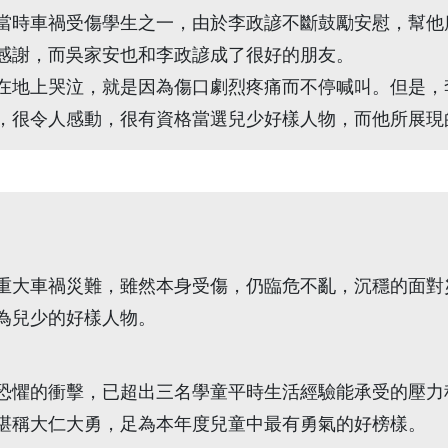
時車禍受傷學生之一，由於李政諺不斷鼓勵安慰，幫他
感謝，而吳家安也和李政諺成了很好的朋友。
地上哭泣，就是因為傷口劇烈疼痛而不停喊叫。但是，
，很令人感動，很有資格當選兒少好樣人物，而他所展現
大車禍災難，雖然本身受傷，仍臨危不亂，沉穩的面對
為兒少的好樣人物。
懼的衝擊，已超出三名學童平時生活經驗能承受的壓力
堪稱大仁大勇，足為本年度兒童中最有勇氣的好榜樣。