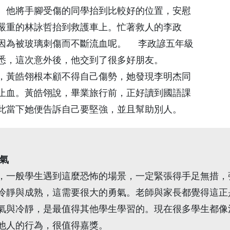
。他將手腳受傷的同學抬到比較好的位置，安慰
嚴重的林詠哲抬到救護車上。忙著救人的李政
因為被玻璃刺傷而不斷流血呢。 李政諺五年級
悉，這次意外後，他交到了很多好朋友。
，黃皓翎根本顧不得自己傷勢，她發現李明杰同
止血。黃皓翎說，畢業旅行前，正好讀到國語課
此當下她便告訴自己要堅強，並且幫助別人。
氣
一般學生遇到這麼恐怖的場景，一定緊張得手足無措，
冷靜與成熟，這需要很大的勇氣。老師與家長都覺得這正
與冷靜，是最值得其他學生學習的。現在很多學生都像
他人的行為，很值得嘉獎。