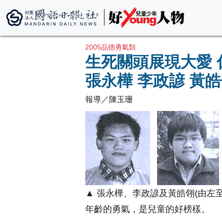
2005品德勇氣類
生死關頭展現大愛
張永樺 李政諺 黃
報導／陳玉珊
▲ 張永樺、李政諺及黃皓翎(由左
年齡的勇氣，是兒童的好榜樣。