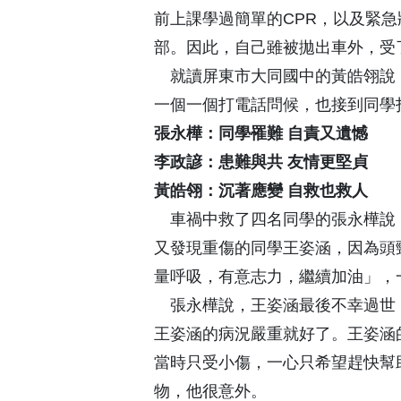
前上課學過簡單的CPR，以及緊
部。因此，自己雖被拋出車外，受
就讀屏東市大同國中的黃皓翎說
一個一個打電話問候，也接到同學
張永樺：同學罹難 自責又遺憾
李政諺：患難與共 友情更堅貞
黃皓翎：沉著應變 自救也救人
車禍中救了四名同學的張永樺說
又發現重傷的同學王姿涵，因為頭
量呼吸，有意志力，繼續加油」，
張永樺說，王姿涵最後不幸過世
王姿涵的病況嚴重就好了。王姿涵
當時只受小傷，一心只希望趕快幫
物，他很意外。