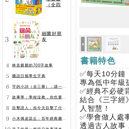
（全四
冊）
細菌好朋
3
友
書籍特色
4
林良爺爺的700字故事
✅每天10分
5
國語日報學生字典
專為低中年級
6
字的小詩（全三冊）：讀一首詩，交一個字朋友（字字小宇宙+字字看心情+字字有意思）
✅經典不必硬
7
故事學：學校沒教，你也要會的表達力
結合《三字經
8
人智慧！
目擊證人：你今天目擊了什麼？
✅學會做人處
9
小木偶皮諾丘：百年經典圖文全譯版
透過古人故事