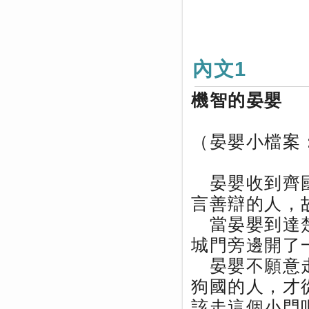
內文1
機智的晏嬰
（晏嬰小檔案
晏嬰收到齊國
言善辯的人，
當晏嬰到達楚
城門旁邊開了
晏嬰不願意走
狗國的人，才
該走這個小門