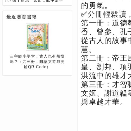
10
孩子的第一套節日故事讀本
的勇氣。
✅分冊輕鬆讀
最近瀏覽書籍
第一冊：道德
香、曾參、孔
從古人的故事
慧。
第二冊：帝王
三字經小學堂：古人也有煩惱
嗎？（共三冊，附語文遊戲測
皇、劉邦、項
驗QR Code）
洪流中的雄才
第三冊：才智
文姬、謝道韞
與卓越才華。