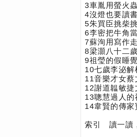
3車胤用螢火
4沒燈也要讀
5朱買臣挑柴
6李密把牛角
7蘇洵用寫作
8梁灝八十二
9祖瑩的假睡
10七歲李泌
11音樂才女蔡
12謝道韞敏
13聰慧過人
14韋賢的傳家
索引 讀一讀