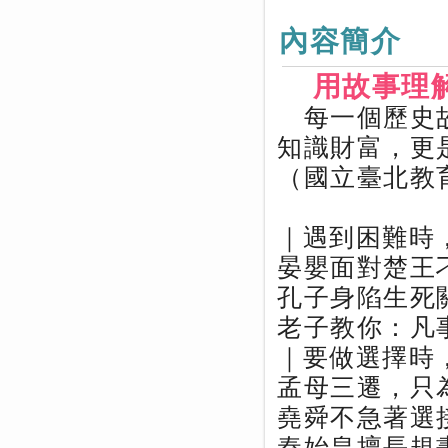
內容簡介
用故事理
每一個歷史故
知識財富，更
（國立臺北教
｜遇到困難時
晏嬰面對楚王
孔子身陷生死
老子教你：凡
｜要做選擇時
孟母三遷，只
堯舜不急著選
秦始皇擅長規