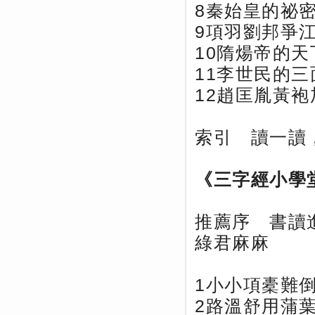
8秦始皇的祕
9項羽劉邦爭
10隋煬帝的天
11李世民的三
12趙匡胤黃袍
索引 讀一讀
《三字經小學
推薦序 書讀
綠君麻麻
1小小項橐難
2路溫舒用蒲