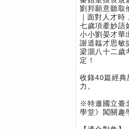
劉邦願意聽取
｜面對人才時
七歲項橐妙語
小小劉晏才華
謝道韞才思敏
梁灝八十二歲
定！
收錄40篇經
力。
※特邀國立臺
學堂》闖關趣