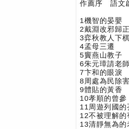
作薦序 語文
1機智的晏嬰
2戴淵改邪歸
3弈秋教人下
4孟母三遷
5竇燕山教子
6朱元璋請老
7卞和的眼淚
8周處為民除
9體貼的黃香
10孝順的曾參
11周遊列國的
12不被理解的
13清靜無為的