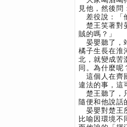
見他，然後問
差役說：「他
楚王笑著對晏
賊的嗎？」
晏嬰聽了，站
橘子生長在淮
北，就變成苦
同。為什麼呢
這個人在齊國
違法的事，這
楚王聽了，只
隨便和他說話
晏嬰對楚王所
比喻因環境不