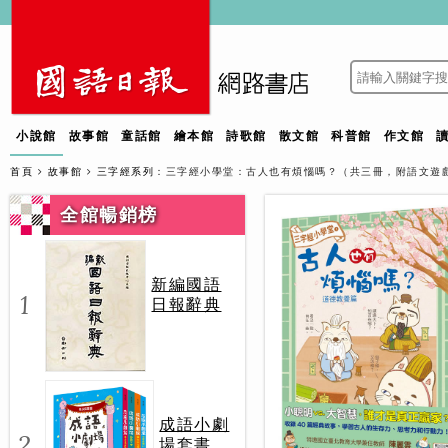
小說館
故事館
童話館
繪本館
詩歌館
散文館
科普館
作文館
首頁
故事館
三字經系列
：三字經小學堂：古人也有煩惱嗎？（共三冊，附語文遊戲測
全館暢銷榜
新編國語
1
日報辭典
成語小劇
2
場套書