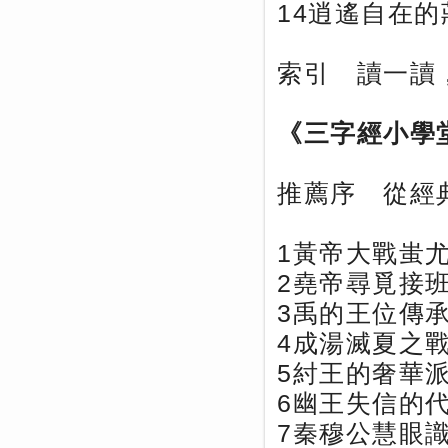
14逍遙自在的
索引 讀一讀
《三字經小學
推薦序 從經
1黃帝大戰蚩
2堯帝尋覓接
3禹的王位傳
4成湯滅夏之
5紂王的奢華
6幽王失信的
7秦穆公慧眼