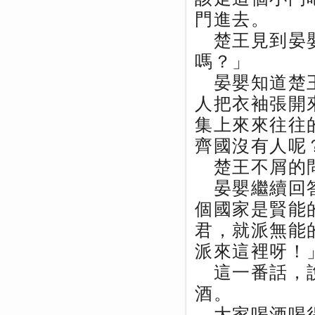
門進去。
楚王見到晏嬰
嗎？」
晏嬰知道楚王
人把衣袖張開
集上來來往往
齊國沒有人呢
楚王不屑的問
晏嬰繼續回答
個國家是賢能
君，就派無能
派來這裡呀！
這一番話，說
酒。
大家喝酒喝得