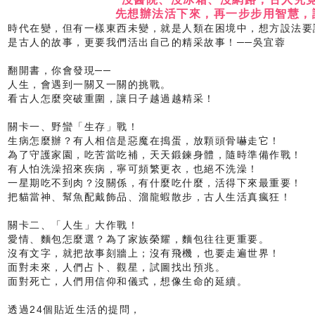
先想辦法活下來，再一步步用智慧，
時代在變，但有一樣東西未變，就是人類在困境中，想方設法要
是古人的故事，更要我們活出自己的精采故事！──吳宜蓉
翻開書，你會發現──
人生，會遇到一關又一關的挑戰。
看古人怎麼突破重圍，讓日子越過越精采！
關卡一、野蠻「生存」戰！
生病怎麼辦？有人相信是惡魔在搗蛋，放顆頭骨嚇走它！
為了守護家園，吃苦當吃補，天天鍛鍊身體，隨時準備作戰！
有人怕洗澡招來疾病，寧可頻繁更衣，也絕不洗澡！
一星期吃不到肉？沒關係，有什麼吃什麼，活得下來最重要！
把貓當神、幫魚配戴飾品、溜龍蝦散步，古人生活真瘋狂！
關卡二、「人生」大作戰！
愛情、麵包怎麼選？為了家族榮耀，麵包往往更重要。
沒有文字，就把故事刻牆上；沒有飛機，也要走遍世界！
面對未來，人們占卜、觀星，試圖找出預兆。
面對死亡，人們用信仰和儀式，想像生命的延續。
透過24個貼近生活的提問，