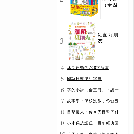
（全四
冊）
細菌好朋
3
友
4
林良爺爺的700字故事
5
國語日報學生字典
6
字的小詩（全三冊）：讀一首詩，交一個字朋友（字字小宇宙+字字看心情+字字有意思）
7
故事學：學校沒教，你也要會的表達力
8
目擊證人：你今天目擊了什麼？
9
小木偶皮諾丘：百年經典圖文全譯版