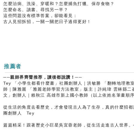
怎麼治病、洗澡、穿暖和？怎麼捕魚打獵、保存食物？
怎麼命名、讀書、尋找另一半？
這些問題沒有標準答案，卻能看見：
古人見招拆招，一關一關把日子過得更好！
推薦者
──親師界齊聲推荐，讀後都說讚！──
Tey 「小學生都看什麼書」社團創辦人｜洪敏勝 「翻轉地理教
師｜陳雅麗 「雅麗老師學習方法教室」版主｜許純瑋 雲林縣二
文」創辦人｜賴秋江 高雄市新上國小教師（以上依姓名筆畫順
從生活的角度去看歷史，才會發現古人為了生存，真的什麼招都
團創辦人 Tey
篇篇精采！跟著歷史小巨星吳宜蓉老師，從生活走進古人世界。