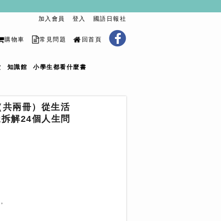
加入會員
登入
國語日報社
購物車
常見問題
回首頁
堂
知識館
小學生都看什麼書
 （共兩冊）從生活
拆解24個人生問
,