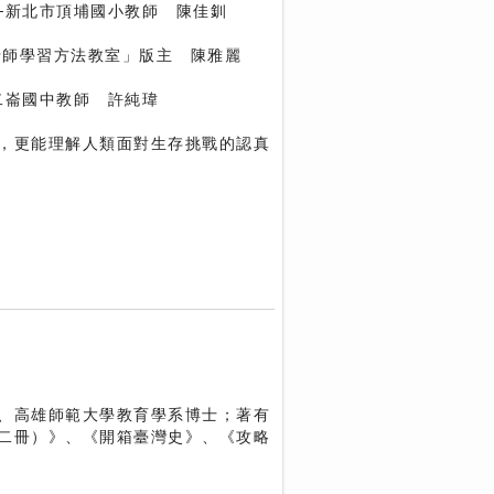
─新北市頂埔國小教師 陳佳釧
麗老師學習方法教室」版主 陳雅麗
二崙國中教師 許純瑋
，更能理解人類面對生存挑戰的認真
、高雄師範大學教育學系博士；著有
二冊）》、《開箱臺灣史》、《攻略
。