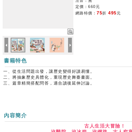
注音：無
定價：660元
75
495
網路特價：
折
元
書籍特色
一、從生活問題出發，讓歷史變得好讀易懂。
二、將抽象歷史具體化，重現歷史舞臺畫面。
三、篇章精簡搭配問答，適合讀後延伸討論。
內容簡介
古人生活大冒險！
沒醫院、沒冰箱、沒網路，古人究