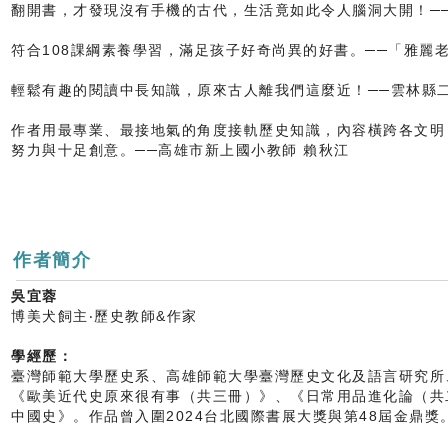
翻開書，才發現沒有手機的古代，生活竟如此令人腦洞大開！─
符合108課綱素養學習，滿足孩子好奇尚異的好書。──「雅
輕鬆有趣的閱讀中長知識，原來古人離我們這麼近！──雲林縣
作者用最專業、最接地氣的角度接軌歷史知識，內容橫跨各文明
努力與十足創意。──高雄市新上國小教師 賴秋江
作者簡介
吳宜蓉
博美犬飼主‧歷史教師&作家
學經歷：
臺灣師範大學歷史系、高雄師範大學臺灣歷史文化及語言研究所
《歐美近代史原來很有事（共三冊）》、《日常用品進化論（共
中國史》。作品曾入圍2024台北國際書展大獎與第48屆金鼎獎