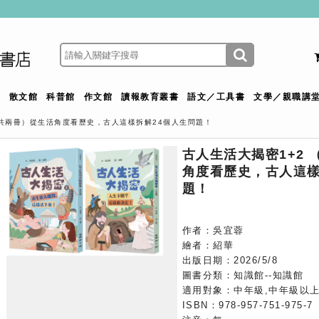
館
散文館
科普館
作文館
讀報教育叢書
語文／工具書
文學／親職講
（共兩冊）從生活角度看歷史，古人這樣拆解24個人生問題！
古人生活大揭密1+2
角度看歷史，古人這樣
題！
作者：吳宜蓉
繪者：紹華
出版日期：2026/5/8
圖書分類：知識館--知識館
適用對象：中年級,中年級以上
ISBN：978-957-751-975-7