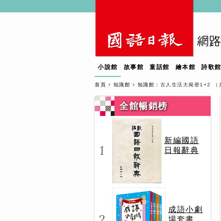
小說館
故事館
童話館
繪本館
詩歌
首頁
知識館
知識館
：古人生活大揭密1+2 
全館暢銷榜
新編國語
1
日報辭典
成語小劇
2
場套書