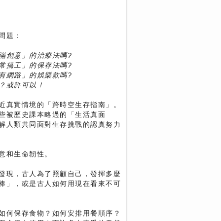
問題：
滿創意」的治療法嗎?
常搞工」的保存法嗎?
有網路」的娛樂款嗎?
？或許可以！
近真實情境的「跨時空生存指南」。
些被歷史課本略過的「生活真面
解人類共同面對生存挑戰的認真努力
意和生命韌性。
發現，古人為了照顧自己，發揮多麼
棒」，或是古人如何用現在看來不可
如何保存食物？如何安排用餐順序？