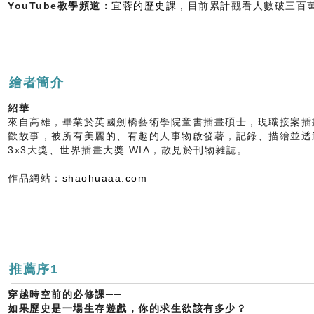
YouTube教學頻道：
宜蓉的歷史課
，目前累計觀看人數破三百
繪者簡介
紹華
來自高雄，畢業於英國劍橋藝術學院童書插畫碩士，現職接案插
歡故事，被所有美麗的、有趣的人事物啟發著，記錄、描繪並透
3x3大獎、世界插畫大獎 WIA，散見於刊物雜誌。
作品網站：
shaohuaaa.com
推薦序1
穿越時空前的必修課──
如果歷史是一場生存遊戲，你的求生欲該有多少？