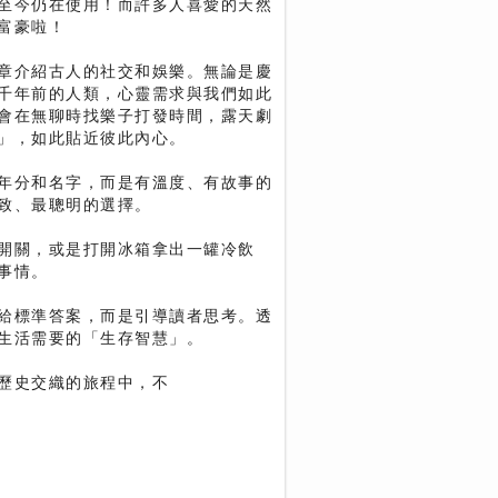
至今仍在使用！而許多人喜愛的天然
富豪啦！
章介紹古人的社交和娛樂。無論是慶
千年前的人類，心靈需求與我們如此
會在無聊時找樂子打發時間，露天劇
」，如此貼近彼此內心。
年分和名字，而是有溫度、有故事的
致、最聰明的選擇。
開關，或是打開冰箱拿出一罐冷飲
事情。
給標準答案，而是引導讀者思考。透
生活需要的「生存智慧」。
歷史交織的旅程中，不