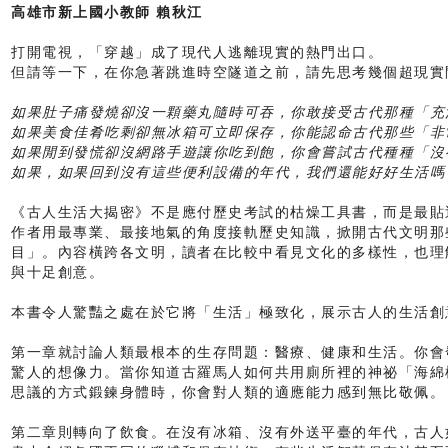
高雄市新上國小教師 賴秋江
打開電視，「穿越」成了現代人逃離現實的熱門出口。
但請等一下，在你急著跳進時空隧道之前，請先思考幾個超現實
如果肚子痛發燒卻沒一顆藥丸隨時可吞，你敢接受古代那種「充
如果美食佳肴吃剩卻無冰箱可立即保存，你能認命古代那些「非
如果閒到發慌卻沒網路手遊讓你吃到飽，你會嘗試古代種種「沒
如果，如果回到沒有這些便利設備的年代，我們還能好好生活嗎
《古人生活大揭密》不是應付歷史考試的枯燥工具書，而是最貼
作者用最專業、最接地氣的角度接軌歷史知識，掀開古代文明那
目」。內容橫跨各文明，讀者在比較中看見文化的多樣性，也理
與十足創意。
本書令人驚豔之處在於它將「生活」極致化，展示古人的生活創
第一章就討論人類最根本的生存問題：醫療、健康和生活。你會
驚人的想像力。當你知道古羅馬人如何共用廁所裡的神祕「海綿
思議的方式鍛鍊身體時，你會對人類的適應能力感到無比敬佩。
第二章則轉向了飲食。在沒有冰箱、沒有外送平臺的年代，古人