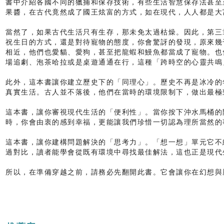
書中介紹各國不同的獵捕和保存技術，有些生活智慧保存法甚至
果醬，在古代竟然成了國王炫富的方式，如在現代，人人都是大
當然了，如果古代生活只有生存，那未免太過枯燥。因此，第三
祝生日的方式，還是對待寵物的態度，你會驚訝的發現，原來幾
相近，他們也愛貓、愛狗，甚至把龍蝦和鰻魚都當成了寵物。也
場追劇、泡茶哈拉或是桌遊通通在行，這種「跨時空的心靈共鳴
此外，這本書讓你建立歷史下的「同理心」。歷史不再是冰冷的
真實生活。古人並不落後，他們在當時的環境限制下，做出最極
這本書，讓你審視現代生活的「便利性」。當你按下沖水馬桶的
時，你會由衷的感到幸福，更能讓我們珍惜一切認為理所當然的
這本書，讓你建構問題解決的「思考力」。「想一想」單元它不
過對比，讀者能學會從既有環境中尋找最佳解法，這也正是現代
所以，在準備穿越之前，請務必先翻開此書。它會讓你在幻想與