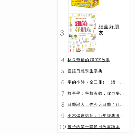
冊）
細菌好朋
3
友
4
林良爺爺的700字故事
5
國語日報學生字典
6
字的小詩（全三冊）：讀一首詩，交一個字朋友（字字小宇宙+字字看心情+字字有意思）
7
故事學：學校沒教，你也要會的表達力
8
目擊證人：你今天目擊了什麼？
9
小木偶皮諾丘：百年經典圖文全譯版
10
孩子的第一套節日故事讀本