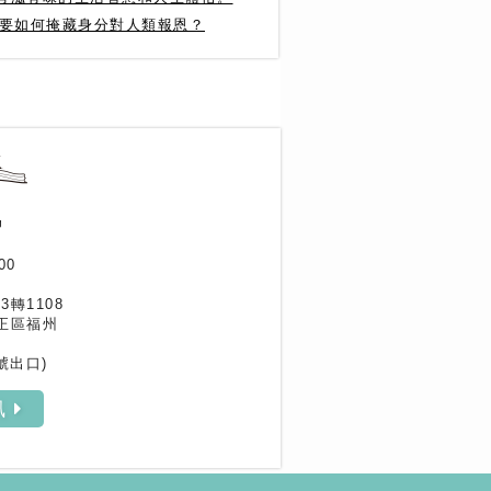
光要如何掩藏身分對人類報恩？
作家專區
書評專區
訊
00
33轉1108
正區福州
號出口)
訊