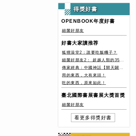
得獎好書
OPENBOOK年度好書
細菌好朋友
好書大家讀推荐
狐狸澡堂2：誰要吃飯糰子？
細菌好朋友2： 超越人類的35種細菌生存絕技
傳家經典：中國神話【開天闢地篇】盤古、女媧還有奇珍異獸
用的東西，大有來頭！
吃的東西，原來如此！
臺北國際書展書展大獎首獎
細菌好朋友
看更多得獎好書