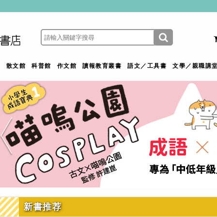
館
散文館
科普館
作文館
讀報教育叢書
語文／工具書
文學／親職講
新書推荐