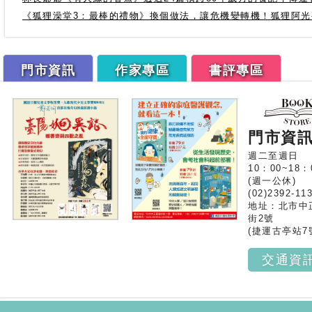
《狐狸澡堂3：最棒的禮物》換個做法，讓危機變轉機！狐狸阿
門市資訊
作家專區
書評專區
門市資
週二至週日
10：00~18：
(週一公休)
(02)2392-11
地址：北市中
街2號
(捷運古亭站7
交通資