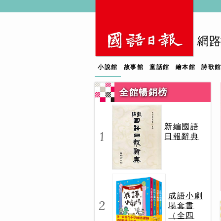
小說館
故事館
童話館
繪本館
詩歌
全館暢銷榜
新編國語
1
日報辭典
成語小劇
2
場套書
（全四