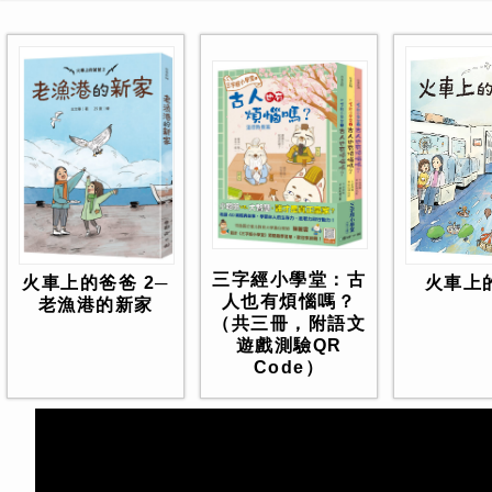
三字經小學堂：古
火車上
火車上的爸爸 2─
人也有煩惱嗎？
老漁港的新家
（共三冊，附語文
遊戲測驗QR
Code）