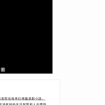
8
珣首部在地奇幻俠義原創小說。
達有滋有味的生活智慧和人生體悟。