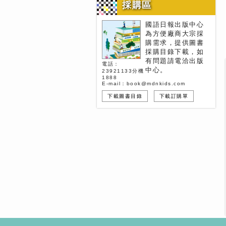
採購區
國語日報出版中心
為方便廠商大宗採
購需求，提供圖書
採購目錄下載，如
有問題請電洽出版
電話：
中心。
23921133分機
1888
E-mail：book@mdnkids.com
下載圖書目錄
下載訂購單