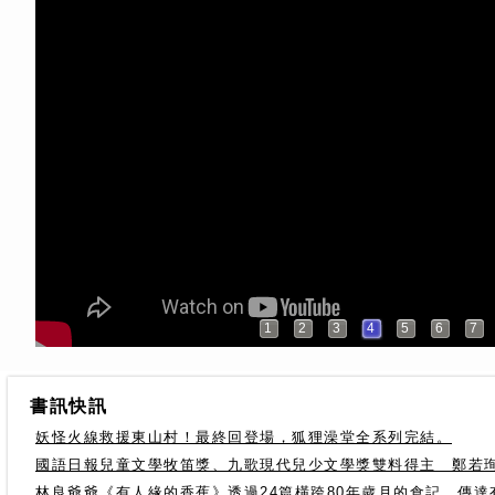
1
2
3
4
5
6
7
書訊快訊
妖怪火線救援東山村！最終回登場，狐狸澡堂全系列完結。
國語日報兒童文學牧笛獎、九歌現代兒少文學獎雙料得主 鄭若
林良爺爺《有人緣的香蕉》透過24篇橫跨80年歲月的食記，傳