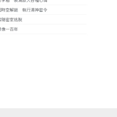
行李箱 裝滿旅人各種心情
超時空解謎 執行湯神密令
雪隧密室逃脫
想像一百年