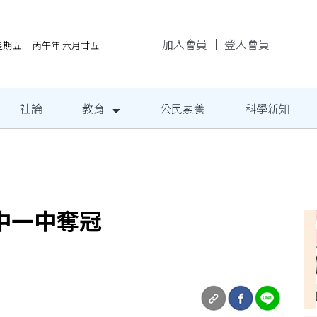
加入會員
｜
登入會員
/7星期五 丙午年 六月廿五
社論
教育
公民素養
科學新知
民定期量腰圍
中一中奪冠