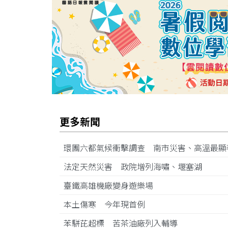
更多新聞
環團六都氣候衝擊調查 南市災害、高溫最
法定天然災害 政院增列海嘯、堰塞湖
臺鐵高雄機廠變身遊樂場
本土傷寒 今年現首例
苯駢芘超標 苦茶油廠列入輔導