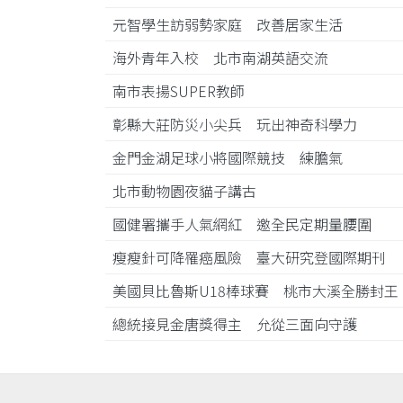
元智學生訪弱勢家庭 改善居家生活
海外青年入校 北市南湖英語交流
南市表揚SUPER教師
彰縣大莊防災小尖兵 玩出神奇科學力
金門金湖足球小將國際競技 練膽氣
北市動物園夜貓子講古
國健署攜手人氣網紅 邀全民定期量腰圍
瘦瘦針可降罹癌風險 臺大研究登國際期刊
美國貝比魯斯U18棒球賽 桃市大溪全勝封
總統接見金唐獎得主 允從三面向守護