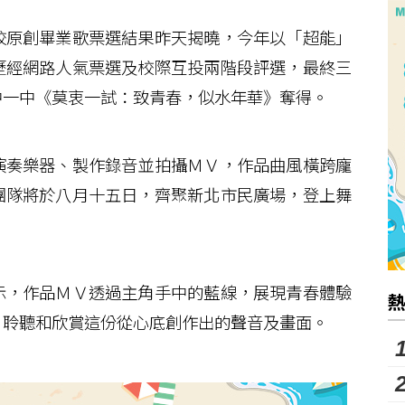
原創畢業歌票選結果昨天揭曉，今年以「超能」
歷經網路人氣票選及校際互投兩階段評選，最終三
中一中《莫衷一試：致青春，似水年華》奪得。
奏樂器、製作錄音並拍攝ＭＶ，作品曲風橫跨龐
團隊將於八月十五日，齊聚新北市民廣場，登上舞
，作品ＭＶ透過主角手中的藍線，展現青春體驗
，聆聽和欣賞這份從心底創作出的聲音及畫面。