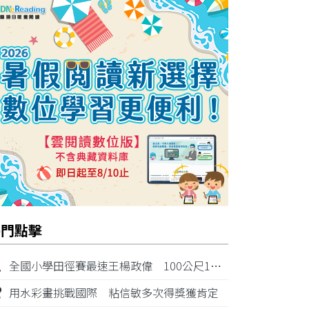
熱門點擊
1
全國小學田徑賽最速王楊政偉 100公尺11秒87奪金
2
用水彩畫挑戰國際 粘信敏多次得獎獲肯定