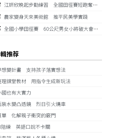
3
江姸欣晚起步勤練習 全國田徑賽短跑奪金摘銅
4
農家變身天來美術館 推平民美學實踐
5
全國小學田徑賽 60公尺男女小將破大會紀錄
編輯推荐
夢想變計畫 支持孩子落實想法
整理課堂教材 用指令生成新玩法
小國也有大實力
瓶裝水變凸透鏡 烈日引火燒車
買單 化解親子衝突的竅門
AI陪練 英語口說不卡關