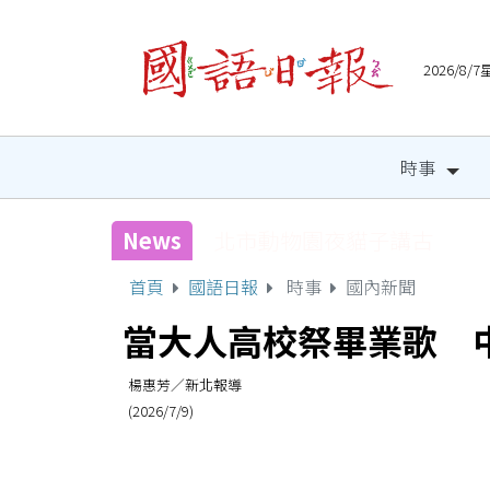
2026/8
時事
News
國健署攜手人氣網紅 邀全
首頁
國語日報
時事
國內新聞
當大人高校祭畢業歌 
楊惠芳／新北報導
(2026/7/9)