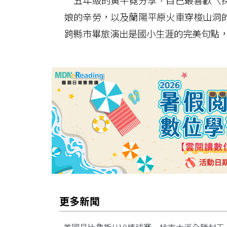
五年級的黃芊霓分享，自己最喜歡〈採
娘的辛勞，以及蘭陽平原火車穿梭山洞
跨縣市畢旅演出是國小生涯的完美句點
更多新聞