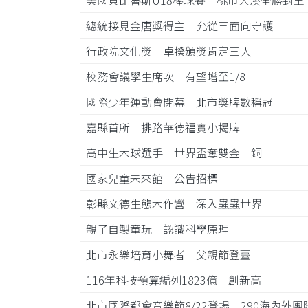
美國貝比魯斯U18棒球賽 桃市大溪全勝封
總統接見金唐獎得主 允從三面向守護
行政院文化獎 卓揆頒獎肯定三人
校務會議學生席次 有望增至1/8
國際少年運動會閉幕 北市獎牌數稱冠
嘉縣首所 排路華德福實小揭牌
高中生木球選手 世界盃奪雙金一銅
國家兒童未來館 公告招標
彰縣文德生態木作營 深入蟲蟲世界
親子自製童玩 認識科學原理
北市永樂培育小舞者 父親節登臺
116年科技預算編列1823億 創新高
北市國際都會音樂節8/22登場 290海內外