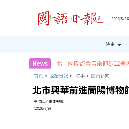
2026/8
時事
News
北市國際都會音樂節8/22登
首頁
國語日報
時事
國內新聞
北市興華前進蘭陽博物
高修民／臺北報導
(2026/7/9)