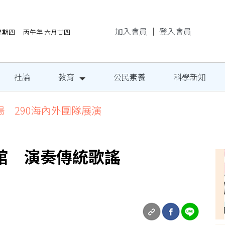
加入會員
｜
登入會員
/6星期四 丙午年 六月廿四
社論
教育
公民素養
科學新知
場 290海內外團隊展演
館 演奏傳統歌謠