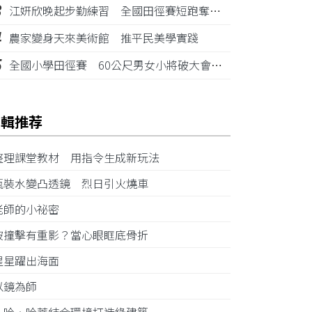
3
江姸欣晚起步勤練習 全國田徑賽短跑奪金摘銅
4
農家變身天來美術館 推平民美學實踐
5
全國小學田徑賽 60公尺男女小將破大會紀錄
編輯推荐
整理課堂教材 用指令生成新玩法
瓶裝水變凸透鏡 烈日引火燒車
老師的小祕密
被撞擊有重影？當心眼眶底骨折
星星躍出海面
以鏡為師