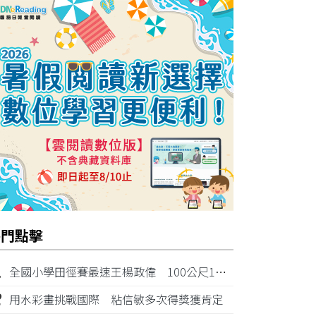
熱門點擊
1
全國小學田徑賽最速王楊政偉 100公尺11秒87奪金
2
用水彩畫挑戰國際 粘信敏多次得獎獲肯定