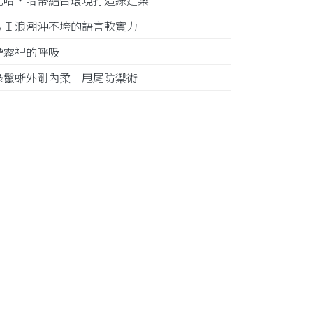
札哈‧哈蒂結合環境打造綠建築
ＡＩ浪潮沖不垮的語言軟實力
煙霧裡的呼吸
綠鬣蜥外剛內柔 甩尾防禦術