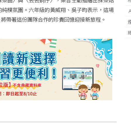
茶曲〉與〈丟丟銅仔〉，樂音生動描繪出採茶姑
的純樸氛圍。六年級的黃威翔、吳子昀表示，這場
，將帶著這份團隊合作的珍貴回憶迎接新旅程。