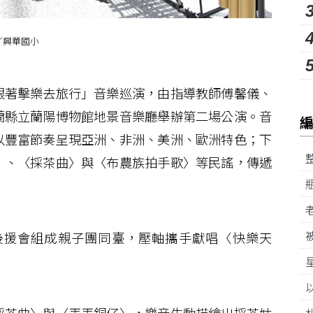
／興華國小
著擊樂去旅行」音樂巡演，由指導教師傅馨儀、
蘭縣立蘭陽博物館地景音樂廳舉辦第二場公演。音
以豐富節奏呈現亞洲、非洲、美洲、歐洲特色；下
〉、〈採茶曲〉與〈布農族拍手歌〉等民謠，傳遞
援會組成親子團同臺，壓軸攜手獻唱〈快樂天