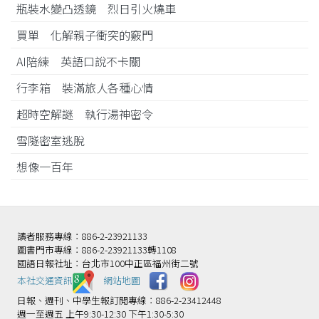
瓶裝水變凸透鏡 烈日引火燒車
買單 化解親子衝突的竅門
AI陪練 英語口說不卡關
行李箱 裝滿旅人各種心情
超時空解謎 執行湯神密令
雪隧密室逃脫
想像一百年
讀者服務專線：886-2-23921133
圖書門市專線：886-2-23921133轉1108
國語日報社址：台北市100中正區福州街二號
本社交通資訊️
網站地圖
日報、週刊、中學生報訂閱專線：886-2-23412448
週一至週五 上午9:30-12:30 下午1:30-5:30