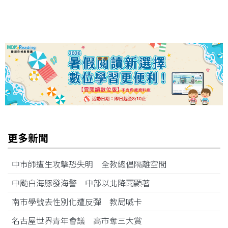
更多新聞
中市師遭生攻擊恐失明 全教總倡隔離空間
中颱白海豚發海警 中部以北降雨顯著
南市學號去性別化遭反彈 教局喊卡
名古屋世界青年會議 高市奪三大賞