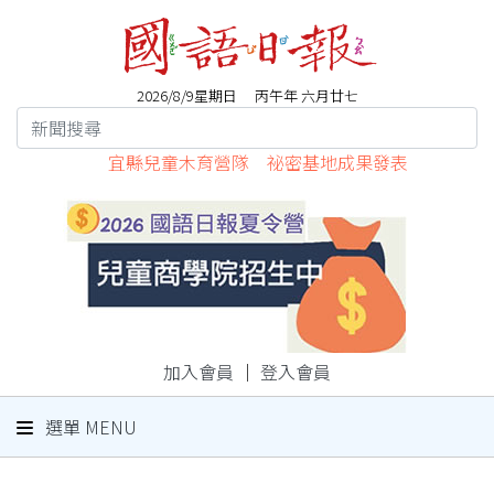
2026/8/9星期日 丙午年 六月廿七
宜縣兒童木育營隊 祕密基地成果發表
加入會員
｜
登入會員
選單 MENU