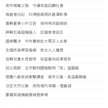
高市模範父親 守護家庭回饋社會
寫鹿港日記 科博館再現許蒼澤影像
嘉縣重寮小外交官 接待帛琉副總統
屏縣瓦磘組機器人 認識東港迎王
國樂飄洋 中市豐原赴大馬百人合奏
全國終身學習楷模 新北九人獲獎
宜縣兒童木育營隊 祕密基地成果發表
迎父親節 北市動物園推動物「家」值觀展
環團六都氣候衝擊調查 南市災害、高溫最顯著
法定天然災害 政院增列海嘯、堰塞湖
臺鐵高雄機廠變身遊樂場