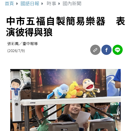
首頁
國語日報
時事
國內新聞
中市五福自製簡易樂器 表
演彼得與狼
張彩鳳／臺中報導
(2026/7/9)