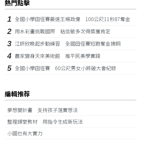
熱門點擊
1
全國小學田徑賽最速王楊政偉 100公尺11秒87奪金
2
用水彩畫挑戰國際 粘信敏多次得獎獲肯定
3
江姸欣晚起步勤練習 全國田徑賽短跑奪金摘銅
4
農家變身天來美術館 推平民美學實踐
5
全國小學田徑賽 60公尺男女小將破大會紀錄
編輯推荐
夢想變計畫 支持孩子落實想法
整理課堂教材 用指令生成新玩法
小國也有大實力