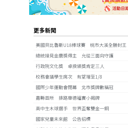
更多新聞
美國貝比魯斯U18棒球賽 桃市大溪全勝封
總統接見金唐獎得主 允從三面向守護
行政院文化獎 卓揆頒獎肯定三人
校務會議學生席次 有望增至1/8
國際少年運動會閉幕 北市獎牌數稱冠
嘉縣首所 排路華德福實小揭牌
高中生木球選手 世界盃奪雙金一銅
國家兒童未來館 公告招標