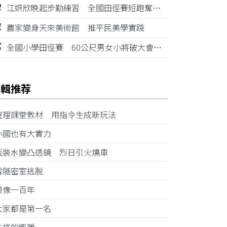
3
江姸欣晚起步勤練習 全國田徑賽短跑奪金摘銅
4
農家變身天來美術館 推平民美學實踐
5
全國小學田徑賽 60公尺男女小將破大會紀錄
編輯推荐
整理課堂教材 用指令生成新玩法
小國也有大實力
瓶裝水變凸透鏡 烈日引火燒車
雪隧密室逃脫
想像一百年
大家都是第一名