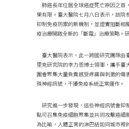
肺癌長年位居全球癌症死亡原因之首，
果有限。臺大醫院七月八日表示，該院
抑制免疫防禦的新機制，並證實阻斷相
疫治療開啟全新的「斷電」治療策略。研
臺大醫院表示，此一跨國研究團隊由臺
里克研究院的李力恩博士領軍，攜手臺
圍會聚集大量負責感受疼痛與刺激的傷
殊神經訊號，干擾免疫系統正常運作。
研究進一步發現，這些神經訊號會抑制
點可召集免疫細胞聚集並共同攻擊癌細
為比喻，人體正常的淋巴結如同城市裡