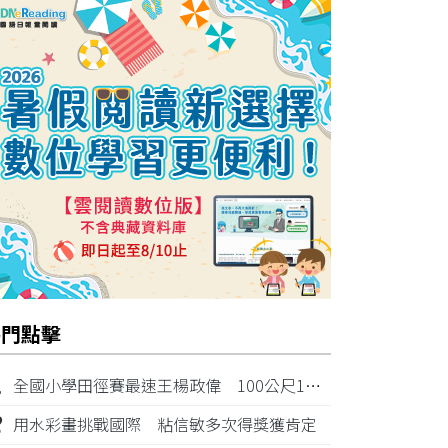
熱門點擊
1
全國小學田徑賽最速王楊政偉 100公尺11秒87奪金
2
用水彩畫挑戰國際 粘信敏多次得獎獲肯定