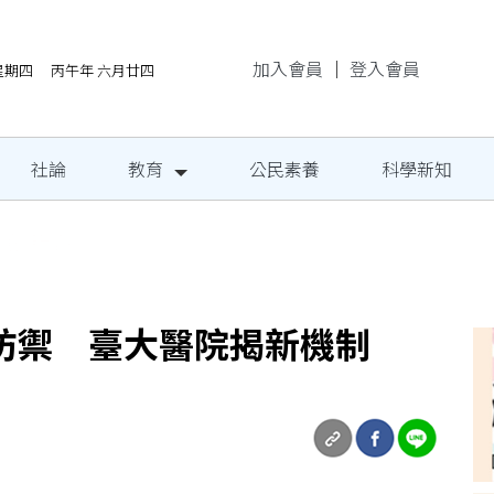
加入會員
｜
登入會員
/6星期四 丙午年 六月廿四
社論
教育
公民素養
科學新知
場 290海內外團隊展演
防禦 臺大醫院揭新機制