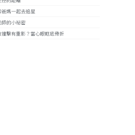
失控的距離
和爸媽一起去追星
老師的小祕密
被撞擊有重影？當心眼眶底骨折