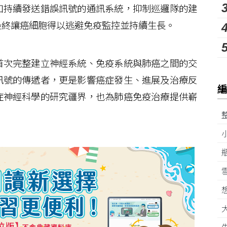
如持續發送錯誤訊號的通訊系統，抑制巡邏隊的建
最終讓癌細胞得以逃避免疫監控並持續生長。
次完整建立神經系統、免疫系統與肺癌之間的交
訊號的傳遞者，更是影響癌症發生、進展及治療反
症神經科學的研究疆界，也為肺癌免疫治療提供嶄