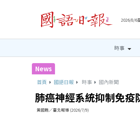
2026/8
時事
News
北市國際都會音樂節8/22登
首頁
國語日報
時事
國內新聞
肺癌神經系統抑制免疫
黃國甦／臺北報導 (2026/7/9)