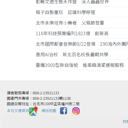
彰縣文德生態木作營 深入蟲蟲世界
親子自製童玩 認識科學原理
北市永樂培育小舞者 父親節登臺
116年科技預算編列1823億 創新高
北市國際都會音樂節8/22登場 290海內外
善用AI治校 新北百名校長暑期共學
臺鐵3000型新自強號 推車廂清潔通報服
讀者服務專線：886-2-23921133
圖書門市專線：886-2-23921133轉1108
國語日報社址：台北市100中正區福州街二號
本社交通資訊️
網站地圖
財團