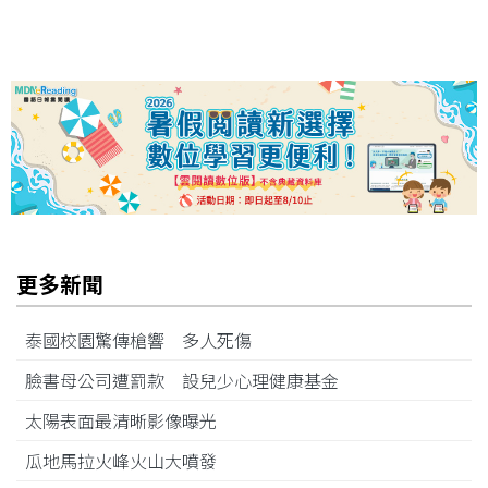
更多新聞
泰國校園驚傳槍響 多人死傷
臉書母公司遭罰款 設兒少心理健康基金
太陽表面最清晰影像曝光
瓜地馬拉火峰火山大噴發