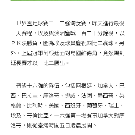
世界盃足球賽三十二強淘汰賽，昨天進行最後
一天賽程，埃及與澳洲鏖戰一百二十分鐘後，以
ＰＫ決勝負，圖為埃及球員慶祝四比二贏球。另
外，上屆冠軍阿根廷面對島國維德角，竟然踢到
延長賽才以三比二勝出。
晉級十六強的隊伍，包括阿根廷、加拿大、巴
西、巴拉圭、摩洛哥、挪威、法國、墨西哥、英
格蘭、比利時、美國、西班牙、葡萄牙、瑞士、
埃及、哥倫比亞。十六強第一場賽事加拿大對摩
洛哥，則從臺灣時間五日凌晨展開。