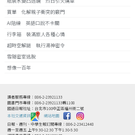
瓶裝水變凸透鏡 烈日引火燒車
買單 化解親子衝突的竅門
AI陪練 英語口說不卡關
行李箱 裝滿旅人各種心情
超時空解謎 執行湯神密令
雪隧密室逃脫
想像一百年
讀者服務專線：886-2-23921133
圖書門市專線：886-2-23921133轉1108
國語日報社址：台北市100中正區福州街二號
本社交通資訊️
網站地圖
日報、週刊、中學生報訂閱專線：886-2-23412448
週一至週五 上午9:30-12:30 下午1:30-5:30