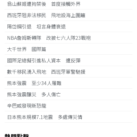
翁山蘇姬遭拘禁後 首度接觸外界
西班牙阻非法移民 飛地設海上圍籬
陽岱鋼引退 坦言身體衰退
NBA詹姆斯轉隊 改披七六人隊23戰袍
大千世界 國際篇
國際足總擬引進私人資本 遭反彈
數千移民湧入飛地 西班牙軍警馳援
熊本強震 至少34人罹難
熊本強震釀災 多人傷亡
辛巴威發現新恐龍
日本熊本規模7.1地震 多處傳災情
熱門點擊