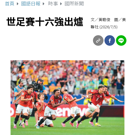
首頁
國語日報
時事
國際新聞
世足賽十六強出爐
文／黃聰俊 圖／美
聯社 (2026/7/5)