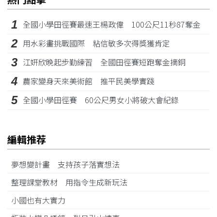
1
全國小學田徑賽最速王楊政偉 100公尺11秒87奪金
2
用水彩畫挑戰國際 粘信敏多次得獎獲肯定
3
江姸欣晚起步勤練習 全國田徑賽短跑奪金摘銅
4
農家變身天來美術館 推平民美學實踐
5
全國小學田徑賽 60公尺男女小將破大會紀錄
編輯推荐
夢想變計畫 支持孩子落實想法
整理課堂教材 用指令生成新玩法
小國也有大實力