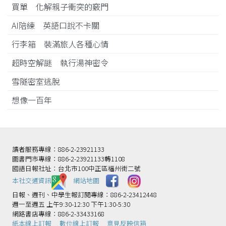
買單 化解親子衝突的竅門
AI陪練 英語口說不卡關
行李箱 裝滿旅人各種心情
超時空解謎 執行湯神密令
雪隧密室逃脫
想像一百年
讀者服務專線：886-2-23921133
圖書門市專線：886-2-23921133轉1108
國語日報社址：台北市100中正區福州街二號
本社交通資訊️
網站地圖
日報、週刊、中學生報訂閱專線：886-2-23412448
週一至週五 上午9:30-12:30 下午1:30-5:30
網路書店專線：886-2-33433168
紙本線上訂報
數位線上訂報
意見反映信箱