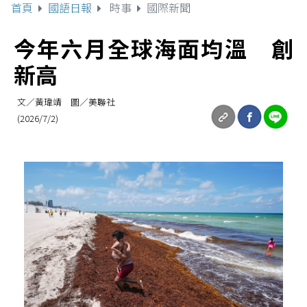
首頁
國語日報
時事
國際新聞
今年六月全球海面均溫 創
新高
文／黃瑋靖 圖／美聯社
(2026/7/2)