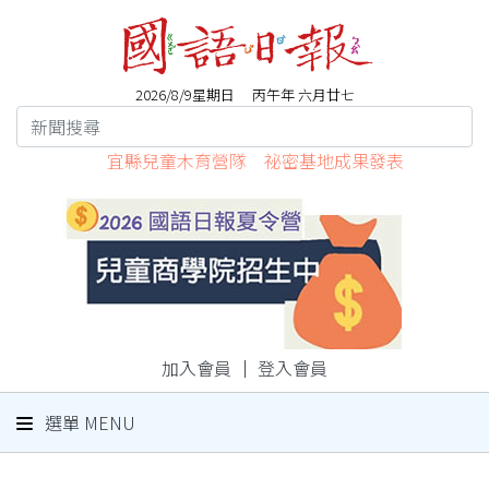
2026/8/9星期日 丙午年 六月廿七
宜縣兒童木育營隊 祕密基地成果發表
加入會員
｜
登入會員
選單 MENU