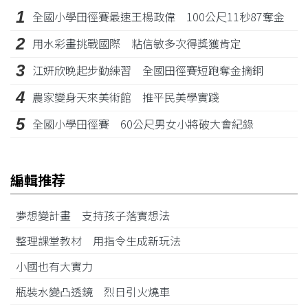
1
全國小學田徑賽最速王楊政偉 100公尺11秒87奪金
2
用水彩畫挑戰國際 粘信敏多次得獎獲肯定
3
江姸欣晚起步勤練習 全國田徑賽短跑奪金摘銅
4
農家變身天來美術館 推平民美學實踐
5
全國小學田徑賽 60公尺男女小將破大會紀錄
編輯推荐
夢想變計畫 支持孩子落實想法
整理課堂教材 用指令生成新玩法
小國也有大實力
瓶裝水變凸透鏡 烈日引火燒車