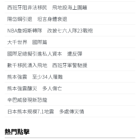
西班牙阻非法移民 飛地設海上圍籬
陽岱鋼引退 坦言身體衰退
NBA詹姆斯轉隊 改披七六人隊23戰袍
大千世界 國際篇
國際足總擬引進私人資本 遭反彈
數千移民湧入飛地 西班牙軍警馳援
熊本強震 至少34人罹難
熊本強震釀災 多人傷亡
辛巴威發現新恐龍
日本熊本規模7.1地震 多處傳災情
熱門點擊