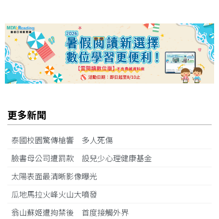
更多新聞
泰國校園驚傳槍響 多人死傷
臉書母公司遭罰款 設兒少心理健康基金
太陽表面最清晰影像曝光
瓜地馬拉火峰火山大噴發
翁山蘇姬遭拘禁後 首度接觸外界