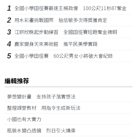
1
全國小學田徑賽最速王楊政偉 100公尺11秒87奪金
2
用水彩畫挑戰國際 粘信敏多次得獎獲肯定
3
江姸欣晚起步勤練習 全國田徑賽短跑奪金摘銅
4
農家變身天來美術館 推平民美學實踐
5
全國小學田徑賽 60公尺男女小將破大會紀錄
編輯推荐
夢想變計畫 支持孩子落實想法
整理課堂教材 用指令生成新玩法
小國也有大實力
瓶裝水變凸透鏡 烈日引火燒車