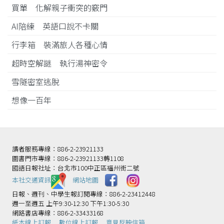
買單 化解親子衝突的竅門
AI陪練 英語口說不卡關
行李箱 裝滿旅人各種心情
超時空解謎 執行湯神密令
雪隧密室逃脫
想像一百年
讀者服務專線：886-2-23921133
圖書門市專線：886-2-23921133轉1108
國語日報社址：台北市100中正區福州街二號
本社交通資訊️
網站地圖
日報、週刊、中學生報訂閱專線：886-2-23412448
週一至週五 上午9:30-12:30 下午1:30-5:30
網路書店專線：886-2-33433168
紙本線上訂報
數位線上訂報
意見反映信箱