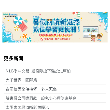
更多新聞
MLB季中交易 道奇隊搶下強投史庫柏
大千世界 國際篇
泰國校園驚傳槍響 多人死傷
臉書母公司遭罰款 設兒少心理健康基金
太陽表面最清晰影像曝光