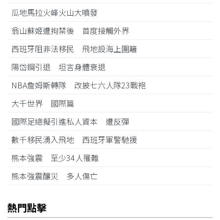
瓜地馬拉火峰火山大噴發
翁山蘇姬遭拘禁後 首度接觸外界
西班牙阻非法移民 飛地設海上圍籬
陽岱鋼引退 坦言身體衰退
NBA詹姆斯轉隊 改披七六人隊23戰袍
大千世界 國際篇
國際足總擬引進私人資本 遭反彈
數千移民湧入飛地 西班牙軍警馳援
熊本強震 至少34人罹難
熊本強震釀災 多人傷亡
熱門點擊