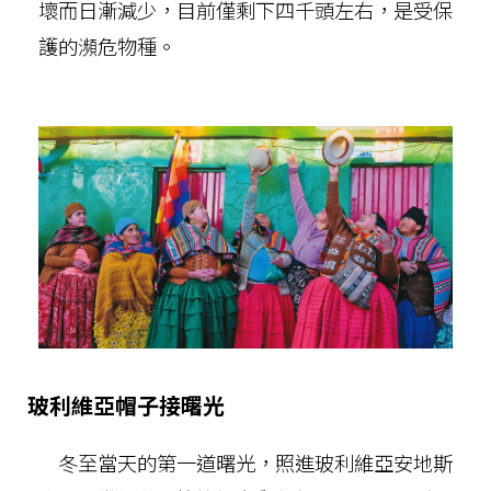
壞而日漸減少，目前僅剩下四千頭左右，是受保
護的瀕危物種。
玻利維亞帽子接曙光
冬至當天的第一道曙光，照進玻利維亞安地斯