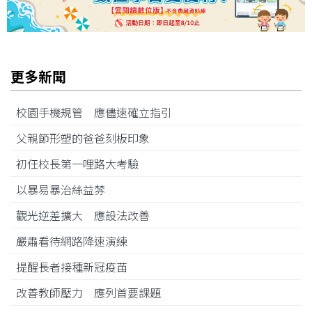
更多新聞
校園手機規管 應儘速確立指引
父親節形塑的爸爸刻板印象
初任校長第一哩路大考驗
以暴易暴治絲益棼
觀光逆差擴大 應設法改善
嚴肅看待網路降速演練
提醒長者接種新冠疫苗
改善教師壓力 應列首要課題