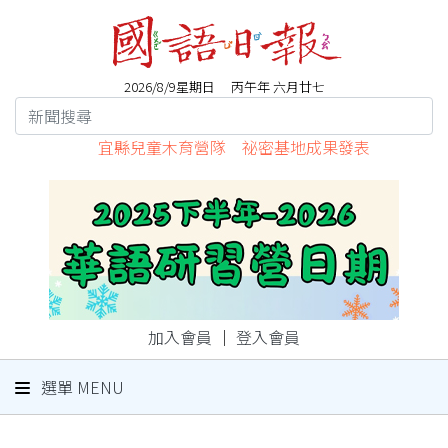
2026/8/9星期日 丙午年 六月廿七
宜縣兒童木育營隊 祕密基地成果發表
加入會員
｜
登入會員
選單 MENU