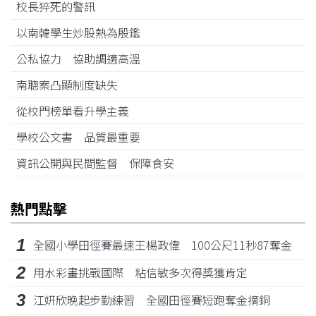
校長猝死的警訊
以南韓學生炒股熱為殷鑑
公私協力 協助調適高溫
南聰案凸顯制度缺失
從校門榜單看升學主義
學校公文書 品質最重要
資訊公開與民間監督 保障食安
熱門點擊
1
全國小學田徑賽最速王楊政偉 100公尺11秒87奪金
2
用水彩畫挑戰國際 粘信敏多次得獎獲肯定
3
江姸欣晚起步勤練習 全國田徑賽短跑奪金摘銅