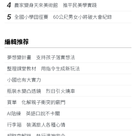
4
農家變身天來美術館 推平民美學實踐
5
全國小學田徑賽 60公尺男女小將破大會紀錄
編輯推荐
夢想變計畫 支持孩子落實想法
整理課堂教材 用指令生成新玩法
小國也有大實力
瓶裝水變凸透鏡 烈日引火燒車
買單 化解親子衝突的竅門
AI陪練 英語口說不卡關
行李箱 裝滿旅人各種心情
超時空解謎 執行湯神密令