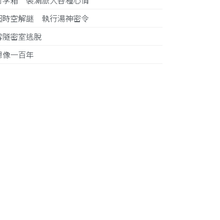
行李箱 裝滿旅人各種心情
超時空解謎 執行湯神密令
雪隧密室逃脫
想像一百年