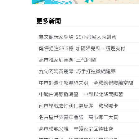
更多新聞
臺文館玩家登場 29小策展人秀創意
健保挹注68.6億 加碼婦兒科、護理支付
高市推家庭桌遊 三代同樂
九旬阿媽黃麗琴 巧手打造微縮建築
中市師遭生攻擊恐失明 全教總倡隔離空間
中颱白海豚發海警 中部以北降雨顯著
南市學號去性別化遭反彈 教局喊卡
名古屋世界青年會議 高市奪三大賞
高市模範父親 守護家庭回饋社會