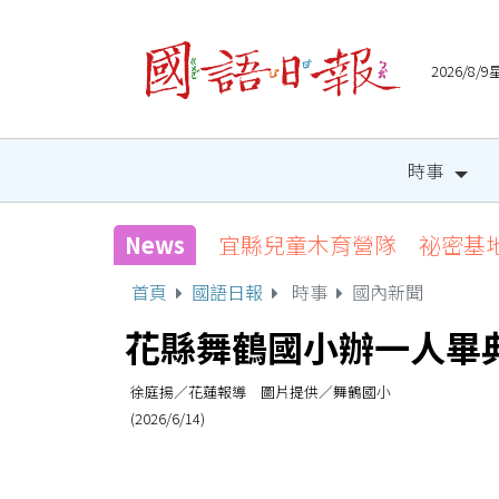
2026/8
時事
News
宜縣兒童木育營隊 祕密基
首頁
國語日報
時事
國內新聞
花縣舞鶴國小辦一人畢
徐庭揚／花蓮報導 圖片提供／舞鶴國小
(2026/6/14)