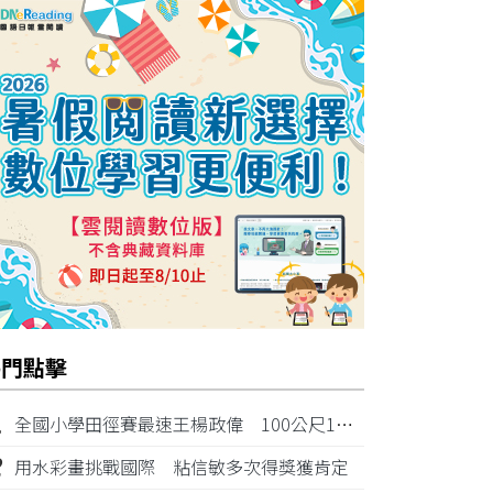
熱門點擊
1
全國小學田徑賽最速王楊政偉 100公尺11秒87奪金
2
用水彩畫挑戰國際 粘信敏多次得獎獲肯定