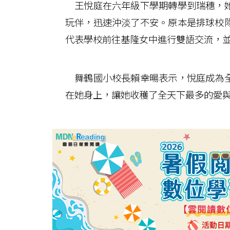
王悅庭在六年級下學期轉學到瑞穗，她
玩伴，迅速沖淡了不安。原本是排球校
代表學校前往基隆女中進行雙語交流，
舞鶴國小校長賴幸暘表示，悅庭成為全
在她身上，讓她收穫了全天下最多的愛