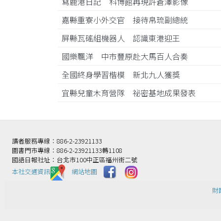
寫鹿港日記 科博館再現許蒼澤影像
嘉縣重寮小外交官 接待帛琉副總統
屏縣瓦磘組機器人 認識東港迎王
國樂飄洋 中市豐原赴大馬百人合奏
全國終身學習楷模 新北九人獲獎
宜縣兒童木育營隊 祕密基地成果發表
讀者服務專線：886-2-23921133
圖書門市專線：886-2-23921133轉1108
國語日報社址：台北市100中正區福州街二號
本社交通資訊️
網站地圖
財團