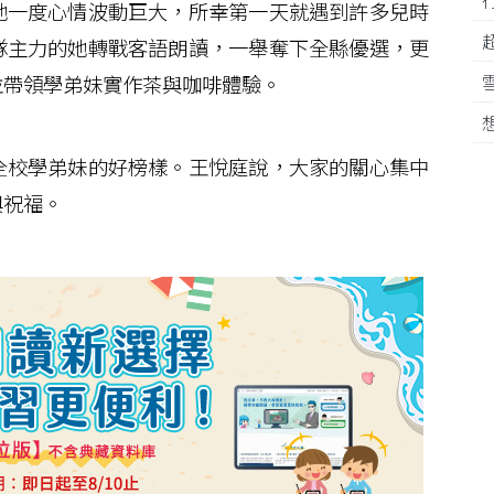
一度心情波動巨大，所幸第一天就遇到許多兒時
隊主力的她轉戰客語朗讀，一舉奪下全縣優選，更
並帶領學弟妹實作茶與咖啡體驗。
校學弟妹的好榜樣。王悅庭說，大家的關心集中
與祝福。