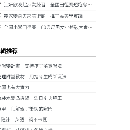
3
江姸欣晚起步勤練習 全國田徑賽短跑奪金摘銅
4
農家變身天來美術館 推平民美學實踐
5
全國小學田徑賽 60公尺男女小將破大會紀錄
編輯推荐
夢想變計畫 支持孩子落實想法
整理課堂教材 用指令生成新玩法
小國也有大實力
瓶裝水變凸透鏡 烈日引火燒車
買單 化解親子衝突的竅門
AI陪練 英語口說不卡關