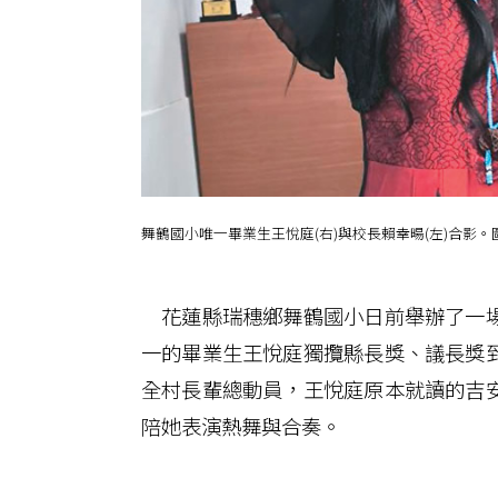
舞鶴國小唯一畢業生王悅庭(右)與校長賴幸暘(左)合影
花蓮縣瑞穗鄉舞鶴國小日前舉辦了一場
一的畢業生王悅庭獨攬縣長獎、議長獎
全村長輩總動員，王悅庭原本就讀的吉
陪她表演熱舞與合奏。