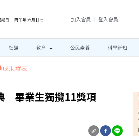
加入會員
｜
登入會員
/9星期日 丙午年 六月廿七
社論
教育
公民素養
科學新知
地成果發表
典 畢業生獨攬11獎項