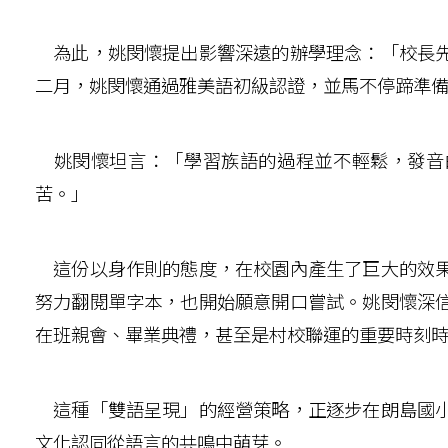
為此，姚閔懷提出影響深遠的辦學理念：「校長先
二月，姚閔懷通過雅美語初級認證，並馬不停蹄準
姚閔懷坦言：「學習族語的過程並不輕鬆，發音
苦。」
這份以身作則的態度，在校園內產生了巨大的效果
努力翻閱單字本，也開始願意開口嘗試。姚閔懷深
在班親會、畢業典禮，甚至是村校聯運的重要時刻
這種「雙語呈現」的經營策略，正逐步在朗島國小
文化認同從語言的共鳴中萌芽。