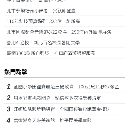
北市永樂培育小舞者 父親節登臺
116年科技預算編列1823億 創新高
北市國際都會音樂節8/22登場 290海內外團隊展演
善用AI治校 新北百名校長暑期共學
臺鐵3000型新自強號 推車廂清潔通報服務
熱門點擊
1
全國小學田徑賽最速王楊政偉 100公尺11秒87奪金
2
用水彩畫挑戰國際 粘信敏多次得獎獲肯定
3
江姸欣晚起步勤練習 全國田徑賽短跑奪金摘銅
4
農家變身天來美術館 推平民美學實踐