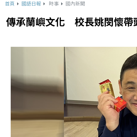
首頁
國語日報
時事
國內新聞
傳承蘭嶼文化 校長姚閔懷帶