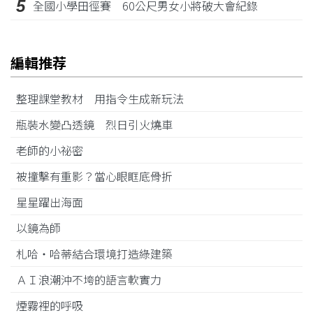
5
全國小學田徑賽 60公尺男女小將破大會紀錄
編輯推荐
整理課堂教材 用指令生成新玩法
瓶裝水變凸透鏡 烈日引火燒車
老師的小祕密
被撞擊有重影？當心眼眶底骨折
星星躍出海面
以鏡為師
札哈‧哈蒂結合環境打造綠建築
ＡＩ浪潮沖不垮的語言軟實力
煙霧裡的呼吸