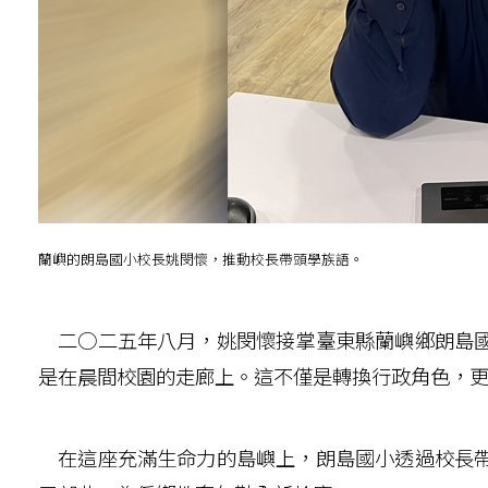
蘭嶼的朗島國小校長姚閔懷，推動校長帶頭學族語。
二○二五年八月，姚閔懷接掌臺東縣蘭嶼鄉朗島國
是在晨間校園的走廊上。這不僅是轉換行政角色，
在這座充滿生命力的島嶼上，朗島國小透過校長帶