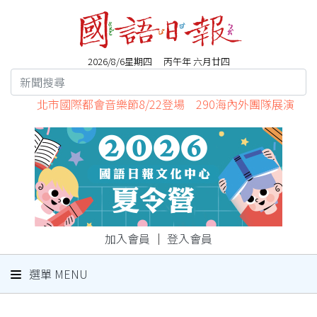
2026/8/6星期四 丙午年 六月廿四
北市國際都會音樂節8/22登場 290海內外團隊展演
加入會員
｜
登入會員
選單 MENU