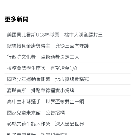
更多新聞
美國貝比魯斯U18棒球賽 桃市大溪全勝封王
總統接見金唐獎得主 允從三面向守護
行政院文化獎 卓揆頒獎肯定三人
校務會議學生席次 有望增至1/8
國際少年運動會閉幕 北市獎牌數稱冠
嘉縣首所 排路華德福實小揭牌
高中生木球選手 世界盃奪雙金一銅
國家兒童未來館 公告招標
彰縣文德生態木作營 深入蟲蟲世界
親子自製童玩 認識科學原理