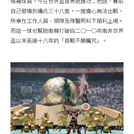
候補球員，今在世界盃首秀就建功；他說，賽前
自己發燒到攝氏三十八度，一度擔心無法出戰，
所幸在工作人員、領隊及隊醫照料下順利上場。
而這一球也幫助南韓打破自二○一○年南非世界
盃以來長達十六年的「首戰不勝魔咒」。