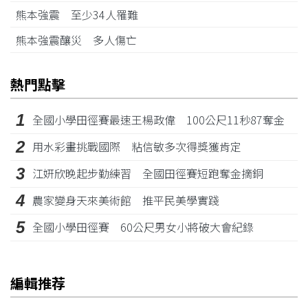
熊本強震 至少34人罹難
熊本強震釀災 多人傷亡
熱門點擊
1
全國小學田徑賽最速王楊政偉 100公尺11秒87奪金
2
用水彩畫挑戰國際 粘信敏多次得獎獲肯定
3
江姸欣晚起步勤練習 全國田徑賽短跑奪金摘銅
4
農家變身天來美術館 推平民美學實踐
5
全國小學田徑賽 60公尺男女小將破大會紀錄
編輯推荐