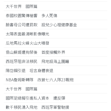
大千世界 國際篇
泰國校園驚傳槍響 多人死傷
臉書母公司遭罰款 設兒少心理健康基金
太陽表面最清晰影像曝光
瓜地馬拉火峰火山大噴發
翁山蘇姬遭拘禁後 首度接觸外界
西班牙阻非法移民 飛地設海上圍籬
陽岱鋼引退 坦言身體衰退
NBA詹姆斯轉隊 改披七六人隊23戰袍
大千世界 國際篇
國際足總擬引進私人資本 遭反彈
數千移民湧入飛地 西班牙軍警馳援