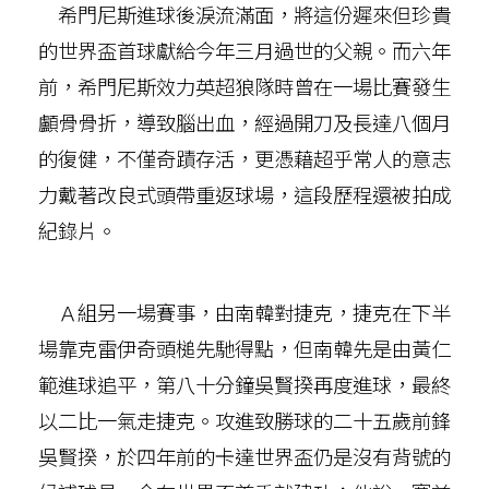
希門尼斯進球後淚流滿面，將這份遲來但珍貴
的世界盃首球獻給今年三月過世的父親。而六年
前，希門尼斯效力英超狼隊時曾在一場比賽發生
顱骨骨折，導致腦出血，經過開刀及長達八個月
的復健，不僅奇蹟存活，更憑藉超乎常人的意志
力戴著改良式頭帶重返球場，這段歷程還被拍成
紀錄片。
Ａ組另一場賽事，由南韓對捷克，捷克在下半
場靠克雷伊奇頭槌先馳得點，但南韓先是由黃仁
範進球追平，第八十分鐘吳賢揆再度進球，最終
以二比一氣走捷克。攻進致勝球的二十五歲前鋒
吳賢揆，於四年前的卡達世界盃仍是沒有背號的