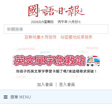
2026/8/9星期日 丙午年 六月廿七
宜縣兒童木育營隊 祕密基地成果發表
加入會員
｜
登入會員
選單 MENU