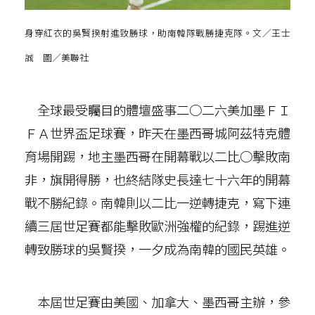
身穿紅衣的吳賢揆射進致勝球，助南韓隊戰勝捷克隊。文／王士
誠 圖／美聯社
全球最受矚目的體壇盛事二○二六美加墨ＦＩ
ＦＡ世界盃足球賽，昨天在墨西哥城阿茲特克體
育場開踢，地主墨西哥在開幕戰以二比○擊敗南
非，旗開得勝，也終結隊史長達七十六年的開幕
戰不勝紀錄。南韓則以二比一逆轉捷克，寫下連
續三屆世足賽都能擊敗歐洲強權的紀錄，踢進逆
轉致勝球的吳賢揆，一夕成為南韓的國民英雄。
本屆世足賽由美國、加拿大、墨西哥主辦，參