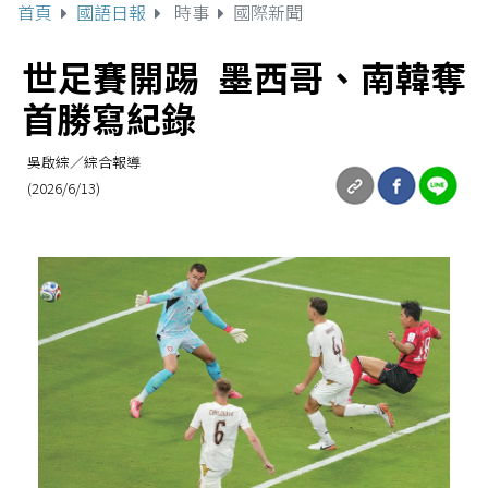
首頁
國語日報
時事
國際新聞
世足賽開踢 墨西哥、南韓奪
首勝寫紀錄
吳啟綜／綜合報導
(2026/6/13)