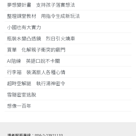
夢想變計畫 支持孩子落實想法
整理課堂教材 用指令生成新玩法
小國也有大實力
瓶裝水變凸透鏡 烈日引火燒車
買單 化解親子衝突的竅門
AI陪練 英語口說不卡關
行李箱 裝滿旅人各種心情
超時空解謎 執行湯神密令
雪隧密室逃脫
想像一百年
讀者服務專線：886-2-23921133