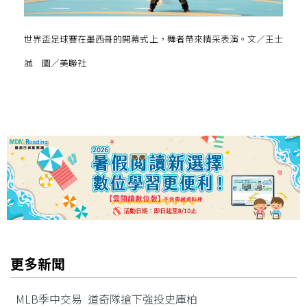
世界盃足球賽在墨西哥的開幕式上，舞者帶來精采表演。文／王士
誠 圖／美聯社
更多新聞
MLB季中交易 道奇隊搶下強投史庫柏