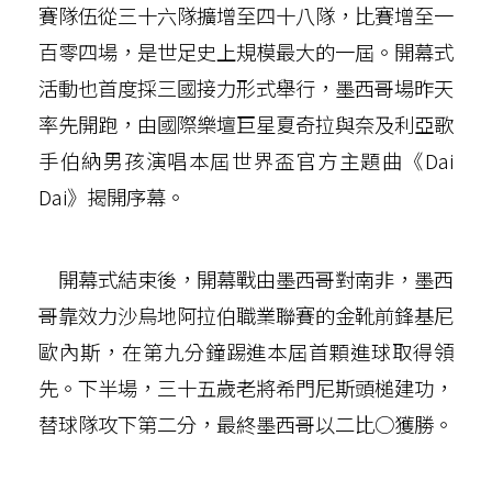
賽隊伍從三十六隊擴增至四十八隊，比賽增至一
百零四場，是世足史上規模最大的一屆。開幕式
活動也首度採三國接力形式舉行，墨西哥場昨天
率先開跑，由國際樂壇巨星夏奇拉與奈及利亞歌
手伯納男孩演唱本屆世界盃官方主題曲《Dai
Dai》揭開序幕。
開幕式結束後，開幕戰由墨西哥對南非，墨西
哥靠效力沙烏地阿拉伯職業聯賽的金靴前鋒基尼
歐內斯，在第九分鐘踢進本屆首顆進球取得領
先。下半場，三十五歲老將希門尼斯頭槌建功，
替球隊攻下第二分，最終墨西哥以二比○獲勝。