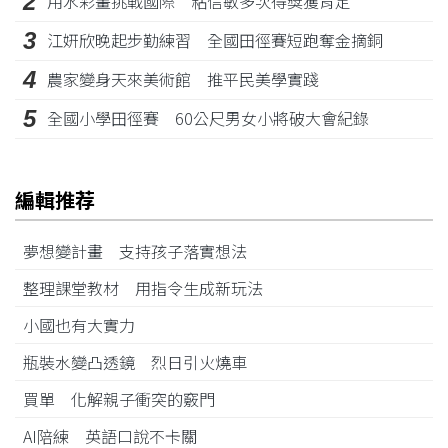
2
用水彩畫挑戰國際 粘信敏多次得獎獲肯定
3
江姸欣晚起步勤練習 全國田徑賽短跑奪金摘銅
4
農家變身天來美術館 推平民美學實踐
5
全國小學田徑賽 60公尺男女小將破大會紀錄
編輯推荐
夢想變計畫 支持孩子落實想法
整理課堂教材 用指令生成新玩法
小國也有大實力
瓶裝水變凸透鏡 烈日引火燒車
買單 化解親子衝突的竅門
AI陪練 英語口說不卡關