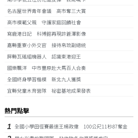
名古屋世界青年會議 高市奪三大賞
高市模範父親 守護家庭回饋社會
寫鹿港日記 科博館再現許蒼澤影像
嘉縣重寮小外交官 接待帛琉副總統
屏縣瓦磘組機器人 認識東港迎王
國樂飄洋 中市豐原赴大馬百人合奏
全國終身學習楷模 新北九人獲獎
宜縣兒童木育營隊 祕密基地成果發表
熱門點擊
1
全國小學田徑賽最速王楊政偉 100公尺11秒87奪金