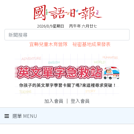
2026/8/9星期日 丙午年 六月廿七
宜縣兒童木育營隊 祕密基地成果發表
加入會員
｜
登入會員
選單 MENU