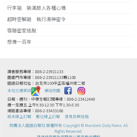
行李箱 裝滿旅人各種心情
超時空解謎 執行湯神密令
雪隧密室逃脫
想像一百年
讀者服務專線：886-2-23921133
圖書門市專線：886-2-23921133轉1108
國語日報社址：台北市100中正區福州街二號
本社交通資訊️
網站地圖
日報、週刊、中學生報訂閱專線：886-2-23412448
週一至週五 上午9:30-12:30 下午1:30-5:30
網路書店專線：886-2-33433168
紙本線上訂報
數位線上訂報
意見反映信箱
財團法人國語日報社 版權所有 Copyright © Mandarin Daily News. All
Rights Reserved.
建議使用最新瀏覽器以獲得最佳體驗