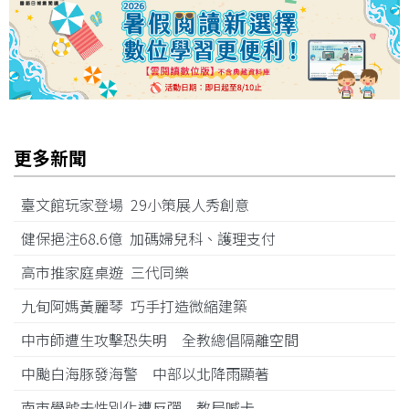
更多新聞
臺文館玩家登場 29小策展人秀創意
健保挹注68.6億 加碼婦兒科、護理支付
高市推家庭桌遊 三代同樂
九旬阿媽黃麗琴 巧手打造微縮建築
中市師遭生攻擊恐失明 全教總倡隔離空間
中颱白海豚發海警 中部以北降雨顯著
南市學號去性別化遭反彈 教局喊卡