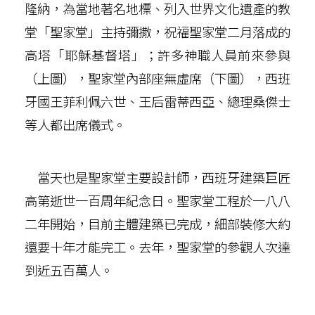
隆納，為當地著名地標、列入世界文化遺產的教
堂「聖家堂」主持彌撒，祝福聖家堂二月落成的
高塔「耶穌基督塔」；許多神職人員前來參與
（上圖），聖家堂內部座無虛席（下圖），西班
牙國王菲利佩六世、王后雷蒂西亞、總理桑傑士
等人都出席儀式。
當天也是聖家堂主要設計師，西班牙建築巨匠
高第逝世一百周年紀念日。聖家堂工程於一八八
二年開始，目前主體建築已完成，細部裝修大約
還要十年才能完工。去年，聖家堂的參觀人次達
到近五百萬人。