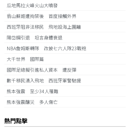
瓜地馬拉火峰火山大噴發
翁山蘇姬遭拘禁後 首度接觸外界
西班牙阻非法移民 飛地設海上圍籬
陽岱鋼引退 坦言身體衰退
NBA詹姆斯轉隊 改披七六人隊23戰袍
大千世界 國際篇
國際足總擬引進私人資本 遭反彈
數千移民湧入飛地 西班牙軍警馳援
熊本強震 至少34人罹難
熊本強震釀災 多人傷亡
熱門點擊