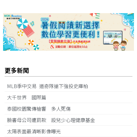
更多新聞
MLB季中交易 道奇隊搶下強投史庫柏
大千世界 國際篇
泰國校園驚傳槍響 多人死傷
臉書母公司遭罰款 設兒少心理健康基金
太陽表面最清晰影像曝光