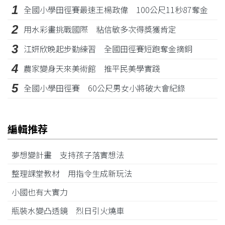
1
全國小學田徑賽最速王楊政偉 100公尺11秒87奪金
2
用水彩畫挑戰國際 粘信敏多次得獎獲肯定
3
江姸欣晚起步勤練習 全國田徑賽短跑奪金摘銅
4
農家變身天來美術館 推平民美學實踐
5
全國小學田徑賽 60公尺男女小將破大會紀錄
編輯推荐
夢想變計畫 支持孩子落實想法
整理課堂教材 用指令生成新玩法
小國也有大實力
瓶裝水變凸透鏡 烈日引火燒車