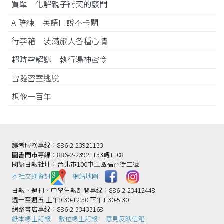
買單 化解親子衝突的竅門
AI陪練 英語口說不卡關
行李箱 裝滿旅人各種心情
超時空解謎 執行湯神密令
雪隧密室逃脫
想像一百年
讀者服務專線：886-2-23921133
圖書門市專線：886-2-23921133轉1108
國語日報社址：台北市100中正區福州街二號
本社交通資訊️
網站地圖
日報、週刊、中學生報訂閱專線：886-2-23412448
週一至週五 上午9:30-12:30 下午1:30-5:30
網路書店專線：886-2-33433168
紙本線上訂報
數位線上訂報
意見反映信箱