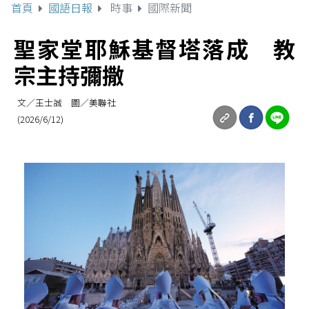
首頁
國語日報
時事
國際新聞
聖家堂耶穌基督塔落成 教
宗主持彌撒
文／王士誠 圖／美聯社
(2026/6/12)