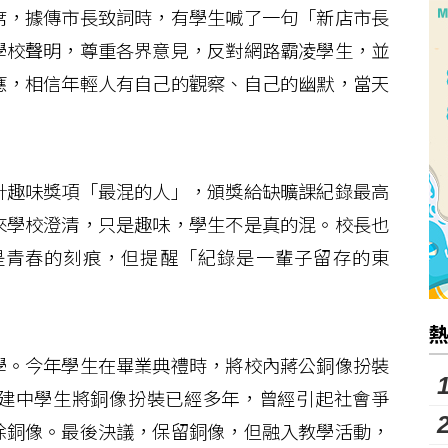
，據傳市長致詞時，有學生喊了一句「新店市長
學校聲明，尊重各界意見，反對網路霸凌學生，並
應，相信年輕人有自己的觀察、自己的幽默，當天
趣味獎項「最混的人」，頒獎給缺曠課紀錄最高
來學校澄清，只是趣味，學生不是真的混。校長也
是青春的刻痕，但提醒「紀錄是一輩子留存的東
。今年學生在畢業典禮時，將校內蔣公銅像扮裝
建中學生將銅像扮裝已經多年，曾經引起社會爭
除銅像。最後決議，保留銅像，但融入教學活動，