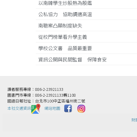
以南韓學生炒股熱為殷鑑
公私協力 協助調適高溫
南聰案凸顯制度缺失
從校門榜單看升學主義
學校公文書 品質最重要
資訊公開與民間監督 保障食安
讀者服務專線：886-2-23921133
圖書門市專線：886-2-23921133轉1108
國語日報社址：台北市100中正區福州街二號
本社交通資訊️
網站地圖
財團