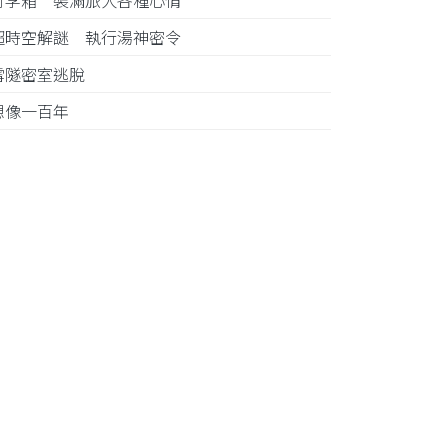
行李箱 裝滿旅人各種心情
超時空解謎 執行湯神密令
雪隧密室逃脫
想像一百年