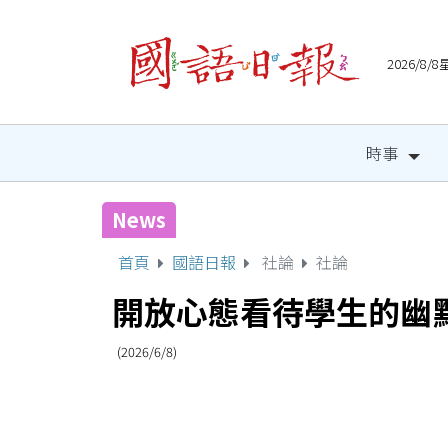
2026/8
時事
News
宜縣兒童木育營隊 祕密基
首頁
國語日報
社論
社論
開放心態看待學生的幽
(2026/6/8)