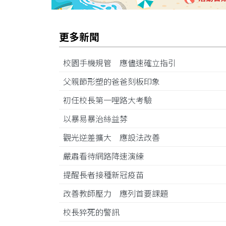
更多新聞
校園手機規管 應儘速確立指引
父親節形塑的爸爸刻板印象
初任校長第一哩路大考驗
以暴易暴治絲益棼
觀光逆差擴大 應設法改善
嚴肅看待網路降速演練
提醒長者接種新冠疫苗
改善教師壓力 應列首要課題
校長猝死的警訊