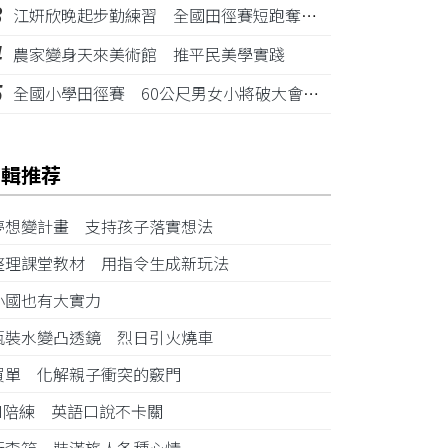
3
江姸欣晚起步勤練習 全國田徑賽短跑奪金摘銅
4
農家變身天來美術館 推平民美學實踐
5
全國小學田徑賽 60公尺男女小將破大會紀錄
編輯推荐
夢想變計畫 支持孩子落實想法
整理課堂教材 用指令生成新玩法
小國也有大實力
瓶裝水變凸透鏡 烈日引火燒車
買單 化解親子衝突的竅門
AI陪練 英語口說不卡關