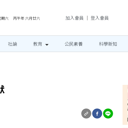
加入會員
｜
登入會員
/8星期六 丙午年 六月廿六
社論
教育
公民素養
科學新知
地成果發表
默