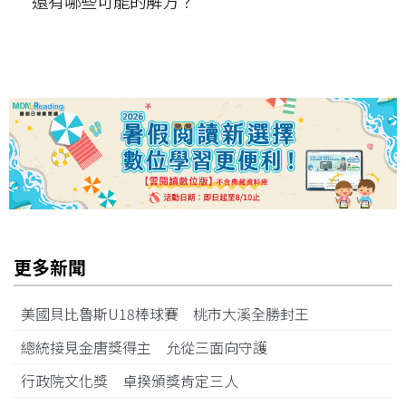
還有哪些可能的解方？
更多新聞
美國貝比魯斯U18棒球賽 桃市大溪全勝封王
總統接見金唐獎得主 允從三面向守護
行政院文化獎 卓揆頒獎肯定三人