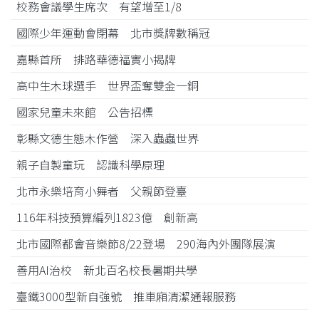
校務會議學生席次 有望增至1/8
國際少年運動會閉幕 北市獎牌數稱冠
嘉縣首所 排路華德福實小揭牌
高中生木球選手 世界盃奪雙金一銅
國家兒童未來館 公告招標
彰縣文德生態木作營 深入蟲蟲世界
親子自製童玩 認識科學原理
北市永樂培育小舞者 父親節登臺
116年科技預算編列1823億 創新高
北市國際都會音樂節8/22登場 290海內外團隊展演
善用AI治校 新北百名校長暑期共學
臺鐵3000型新自強號 推車廂清潔通報服務