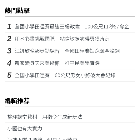
熱門點擊
1
全國小學田徑賽最速王楊政偉 100公尺11秒87奪金
2
用水彩畫挑戰國際 粘信敏多次得獎獲肯定
3
江姸欣晚起步勤練習 全國田徑賽短跑奪金摘銅
4
農家變身天來美術館 推平民美學實踐
5
全國小學田徑賽 60公尺男女小將破大會紀錄
編輯推荐
整理課堂教材 用指令生成新玩法
小國也有大實力
瓶裝水變凸透鏡 烈日引火燒車