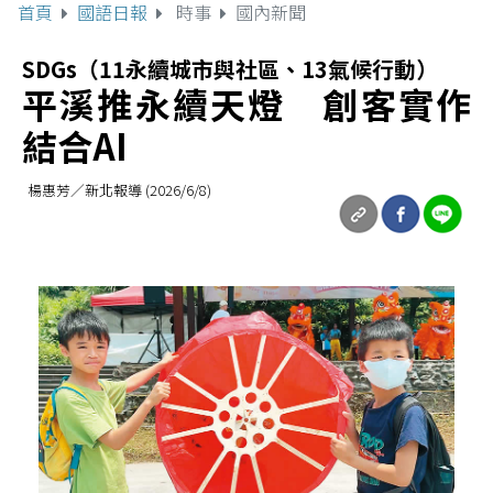
首頁
國語日報
時事
國內新聞
SDGs（11永續城市與社區、13氣候行動）
平溪推永續天燈 創客實作
結合AI
楊惠芳／新北報導 (2026/6/8)