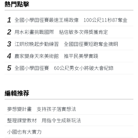
熱門點擊
1
全國小學田徑賽最速王楊政偉 100公尺11秒87奪金
2
用水彩畫挑戰國際 粘信敏多次得獎獲肯定
3
江姸欣晚起步勤練習 全國田徑賽短跑奪金摘銅
4
農家變身天來美術館 推平民美學實踐
5
全國小學田徑賽 60公尺男女小將破大會紀錄
編輯推荐
夢想變計畫 支持孩子落實想法
整理課堂教材 用指令生成新玩法
小國也有大實力