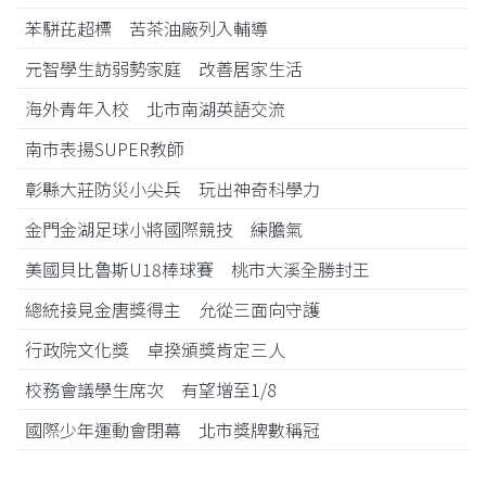
苯駢芘超標 苦茶油廠列入輔導
元智學生訪弱勢家庭 改善居家生活
海外青年入校 北市南湖英語交流
南市表揚SUPER教師
彰縣大莊防災小尖兵 玩出神奇科學力
金門金湖足球小將國際競技 練膽氣
美國貝比魯斯U18棒球賽 桃市大溪全勝封王
總統接見金唐獎得主 允從三面向守護
行政院文化獎 卓揆頒獎肯定三人
校務會議學生席次 有望增至1/8
國際少年運動會閉幕 北市獎牌數稱冠