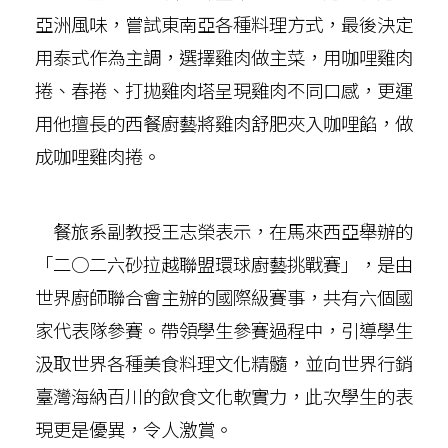
亞洲風味，嘗試東南亞各種料理方式，最後決定
用泰式作為主調，選擇雞肉做主菜，用咖哩雞肉
捲、春捲、打拋雞肉塔呈現雞肉不同口感，更運
用他擅長的西餐廚藝將雞肉舒肥夾入咖哩餡，做
成咖哩雞肉捲。
餐旅系副教授王志榮表示，在馬來西亞舉辦的
「二○二六砂拉越聯盟環球廚藝挑戰賽」，是由
世界廚師聯合會主辦的國際級賽事，共有六個國
家代表隊參賽。帶領學生參賽過程中，引導學生
汲取世界各種美食料理文化精髓，並向世界行銷
臺灣海納百川的飲食文化軟實力，此次學生的表
現更是優異，令人激賞。