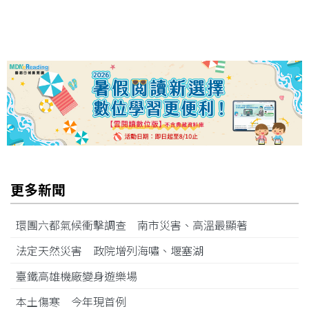
更多新聞
環團六都氣候衝擊調查 南市災害、高溫最顯著
法定天然災害 政院增列海嘯、堰塞湖
臺鐵高雄機廠變身遊樂場
本土傷寒 今年現首例