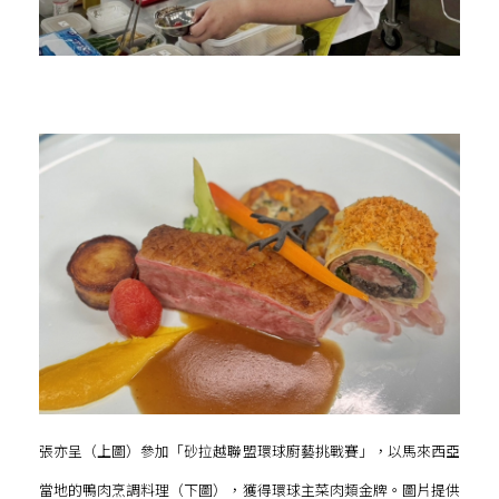
張亦呈（上圖）參加「砂拉越聯盟環球廚藝挑戰賽」，以馬來西亞
當地的鴨肉烹調料理（下圖），獲得環球主菜肉類金牌。圖片提供