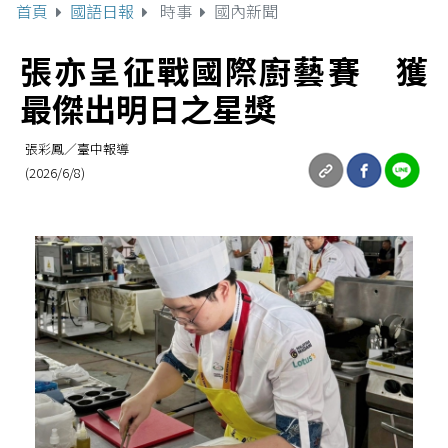
首頁
國語日報
時事
國內新聞
張亦呈征戰國際廚藝賽 獲
最傑出明日之星獎
張彩鳳／臺中報導
(2026/6/8)