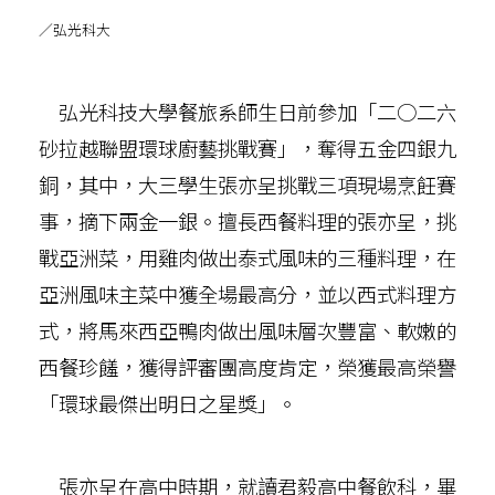
／弘光科大
弘光科技大學餐旅系師生日前參加「二○二六
砂拉越聯盟環球廚藝挑戰賽」，奪得五金四銀九
銅，其中，大三學生張亦呈挑戰三項現場烹飪賽
事，摘下兩金一銀。擅長西餐料理的張亦呈，挑
戰亞洲菜，用雞肉做出泰式風味的三種料理，在
亞洲風味主菜中獲全場最高分，並以西式料理方
式，將馬來西亞鴨肉做出風味層次豐富、軟嫩的
西餐珍饈，獲得評審團高度肯定，榮獲最高榮譽
「環球最傑出明日之星獎」。
張亦呈在高中時期，就讀君毅高中餐飲科，畢