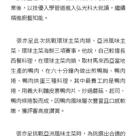
業後，以技優入學管道進入弘光科大就讀，繼續
精進廚藝知能。
張亦呈此次挑戰環球主菜肉類、亞洲風味主
菜、環球主菜海鮮三項賽事。他說，自己較擅長
西餐料理，在環球主菜肉類，取材馬來西亞當地
生產的鴨肉，在六十分鐘內做出煎鴨胸、鴨肉
捲、鴨肉烘蛋三種料理，其中最費工的是鴨肉
捲，用義大利麵皮裹鴨肉片、炒過蘑菇、起司、
鴨肉條捲製而成，因鴨肉風味層次豐富且口感軟
嫩，獲評審高度讚賞。
張亦呈挑戰亞洲風味主菜時，為挑選出合適的