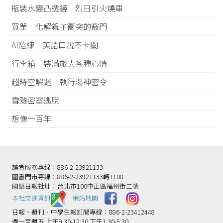
瓶裝水變凸透鏡 烈日引火燒車
買單 化解親子衝突的竅門
AI陪練 英語口說不卡關
行李箱 裝滿旅人各種心情
超時空解謎 執行湯神密令
雪隧密室逃脫
想像一百年
讀者服務專線：886-2-23921133
圖書門市專線：886-2-23921133轉1108
國語日報社址：台北市100中正區福州街二號
本社交通資訊️
網站地圖
日報、週刊、中學生報訂閱專線：886-2-23412448
週一至週五 上午9:30-12:30 下午1:30-5:30