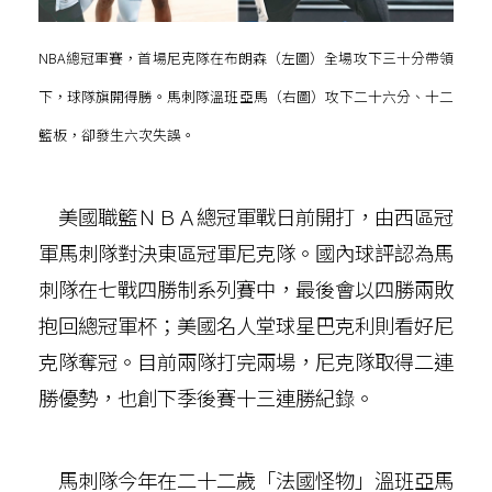
NBA總冠軍賽，首場尼克隊在布朗森（左圖）全場攻下三十分帶領
下，球隊旗開得勝。馬刺隊溫班亞馬（右圖）攻下二十六分、十二
籃板，卻發生六次失誤。
美國職籃ＮＢＡ總冠軍戰日前開打，由西區冠
軍馬刺隊對決東區冠軍尼克隊。國內球評認為馬
刺隊在七戰四勝制系列賽中，最後會以四勝兩敗
抱回總冠軍杯；美國名人堂球星巴克利則看好尼
克隊奪冠。目前兩隊打完兩場，尼克隊取得二連
勝優勢，也創下季後賽十三連勝紀錄。
馬刺隊今年在二十二歲「法國怪物」溫班亞馬