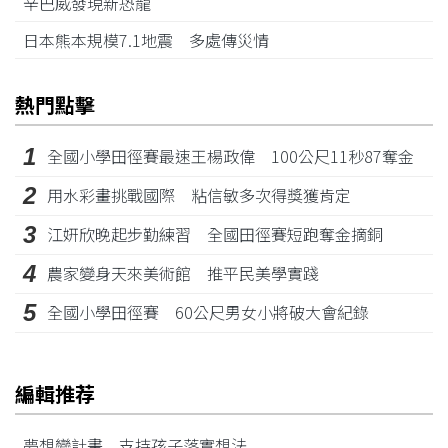
辛巴威發現新恐龍
日本熊本規模7.1地震 多處傳災情
熱門點擊
1
全國小學田徑賽最速王楊政偉 100公尺11秒87奪金
2
用水彩畫挑戰國際 粘信敏多次得獎獲肯定
3
江姸欣晚起步勤練習 全國田徑賽短跑奪金摘銅
4
農家變身天來美術館 推平民美學實踐
5
全國小學田徑賽 60公尺男女小將破大會紀錄
編輯推荐
夢想變計畫 支持孩子落實想法