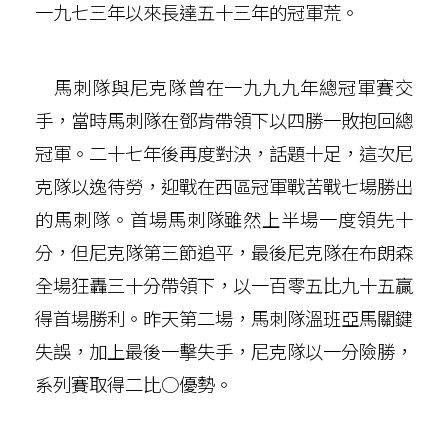
一九七三年以來長達五十三年的冠軍荒。
馬刺隊與尼克隊曾在一九九九年總冠軍賽交
手，當時馬刺隊在鄧肯帶領下以四勝一敗抱回總
冠軍。二十七年後再度對決，話題十足，這次尼
克隊以逸待勞，迎戰在西區冠軍戰苦戰七場勝出
的馬刺隊。首場馬刺隊雖然上半場一度領先十
分，但尼克隊第三節追平，最後尼克隊在布朗森
全場狂轟三十分帶領下，以一百零五比九十五贏
得首場勝利。昨天第二場，馬刺隊溫班亞馬關鍵
失誤，加上最後一擊失手，尼克隊以一分險勝，
系列賽取得二比○優勢。