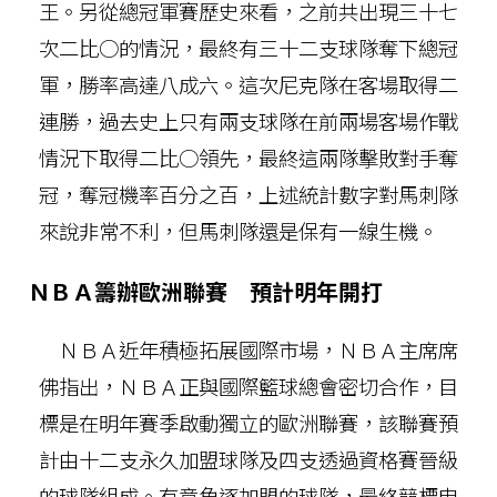
王。另從總冠軍賽歷史來看，之前共出現三十七
次二比○的情況，最終有三十二支球隊奪下總冠
軍，勝率高達八成六。這次尼克隊在客場取得二
連勝，過去史上只有兩支球隊在前兩場客場作戰
情況下取得二比○領先，最終這兩隊擊敗對手奪
冠，奪冠機率百分之百，上述統計數字對馬刺隊
來說非常不利，但馬刺隊還是保有一線生機。
ＮＢＡ籌辦歐洲聯賽 預計明年開打
ＮＢＡ近年積極拓展國際市場，ＮＢＡ主席席
佛指出，ＮＢＡ正與國際籃球總會密切合作，目
標是在明年賽季啟動獨立的歐洲聯賽，該聯賽預
計由十二支永久加盟球隊及四支透過資格賽晉級
的球隊組成。有意角逐加盟的球隊，最終競標申