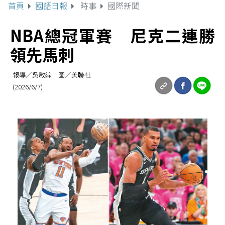
首頁
國語日報
時事
國際新聞
NBA總冠軍賽 尼克二連勝
領先馬刺
報導／吳啟綜 圖／美聯社
(2026/6/7)