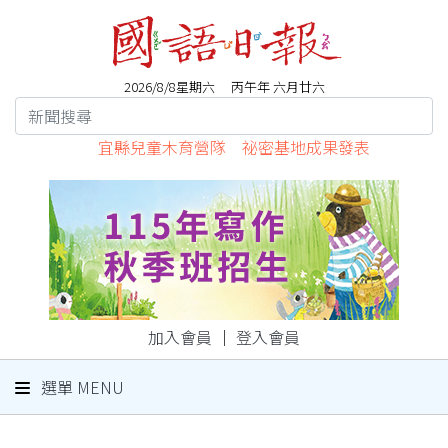
2026/8/8星期六 丙午年 六月廿六
宜縣兒童木育營隊 祕密基地成果發表
加入會員
｜
登入會員
選單 MENU