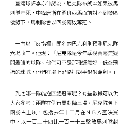
臺灣球評李亦伸認為，尼克隊布朗森如果被馬
刺隊守死，中鋒唐斯在溫班亞馬面前討不到禁區
優勢下，馬刺隊會以四勝兩敗奪冠。
一向以「反指標」聞名的巴克利則預測尼克隊
六場收工。他說：「尼克隊是今年季後賽毫無疑
問最強的球隊。他們可不是那種運氣好、低空飛
過的球隊，他們在場上沿路把對手狠狠踹翻。」
到底哪一隊能抱回總冠軍呢？有些數據可以供
大家參考：兩隊在例行賽對陣三場，尼克隊奪下
兩勝占上風，包括去年十二月在ＮＢＡ盃決賽
中，以一百二十四比一百一十三擊敗馬刺隊封