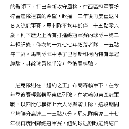
的帶領下，打出全新攻守風格，在西區冠軍賽粉
碎雷霆隊連霸的希望，睽違十二年後再度重返Ｎ
ＢＡ總冠軍賽。馬刺隊平均年齡僅二十五點零六
歲，創下歷史上所有打進總冠軍賽的球隊中第二
年輕紀錄，僅次於一九七七年拓荒者隊二十五點
零三歲。馬刺隊陣中除了巴恩斯和柯內特有奪冠
經驗，其餘球員幾乎沒有季後賽經驗。
尼克隊則在「紐約之王」布朗森領軍下，在今
年季後賽輕鬆輾壓東區列強，在次輪與東區冠軍
戰，以四比○橫掃七六人隊與騎士隊，這段期間
平均勝分高達二十三點八分。尼克隊睽違二十七
年後再度回歸總冠軍賽，紐約球迷期盼能終結自