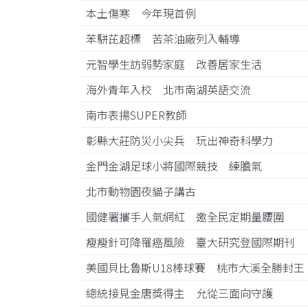
本土傷寒 今年現首例
苯駢芘超標 苦茶油廠列入輔導
元智學生訪弱勢家庭 改善居家生活
海外青年入校 北市南湖英語交流
南市表揚SUPER教師
彰縣大莊防災小尖兵 玩出神奇科學力
金門金湖足球小將國際競技 練膽氣
北市動物園夜貓子講古
國健署攜手人氣網紅 邀全民定期量腰圍
瘦瘦針可降罹癌風險 臺大研究登國際期刊
美國貝比魯斯U18棒球賽 桃市大溪全勝封
總統接見金唐獎得主 允從三面向守護