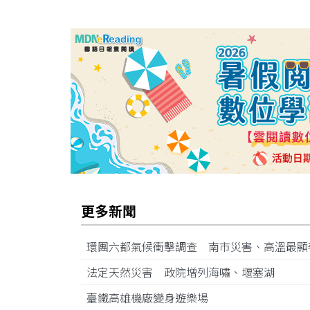
更多新聞
環團六都氣候衝擊調查 南市災害、高溫最
法定天然災害 政院增列海嘯、堰塞湖
臺鐵高雄機廠變身遊樂場