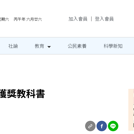
加入會員
｜
登入會員
/8星期六 丙午年 六月廿六
社論
教育
公民素養
科學新知
民定期量腰圍
獲獎教科書