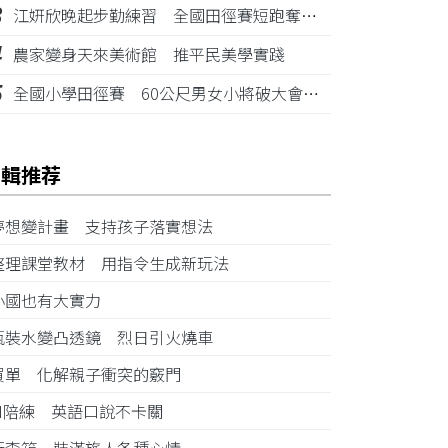
3
江姸欣晚起步勤練習 全國田徑賽短跑奪金摘銅
4
農家變身天來美術館 推平民美學實踐
5
全國小學田徑賽 60公尺男女小將破大會紀錄
編輯推荐
夢想變計畫 支持孩子落實想法
整理課堂教材 用指令生成新玩法
小國也有大實力
瓶裝水變凸透鏡 烈日引火燒車
買單 化解親子衝突的竅門
AI陪練 英語口說不卡關