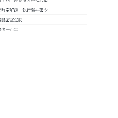
行李箱 裝滿旅人各種心情
超時空解謎 執行湯神密令
雪隧密室逃脫
想像一百年