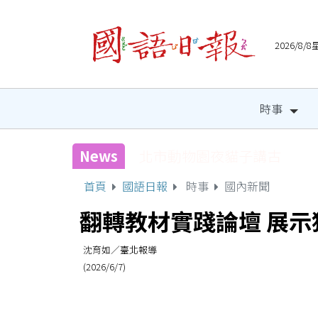
2026/8
時事
News
國健署攜手人氣網紅 邀全
首頁
國語日報
時事
國內新聞
翻轉教材實踐論壇 展示
沈育如／臺北報導
(2026/6/7)