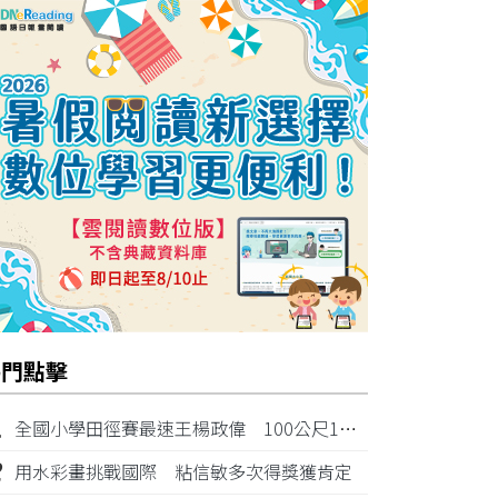
熱門點擊
1
全國小學田徑賽最速王楊政偉 100公尺11秒87奪金
2
用水彩畫挑戰國際 粘信敏多次得獎獲肯定