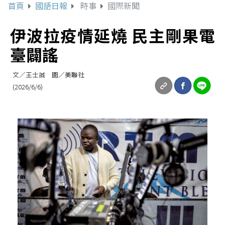
首頁
國語日報
時事
國際新聞
伊波拉疫情延燒 民主剛果電
臺闢謠
文／王士誠 圖／美聯社
(2026/6/6)