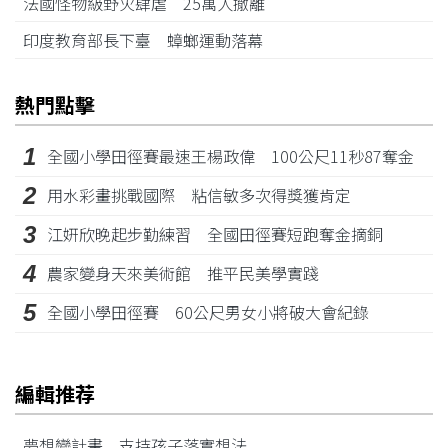
法國怪物級野火肆虐 25萬人撤離
印度教育部長下臺 蟑螂運動落幕
熱門點擊
1
全國小學田徑賽最速王楊政偉 100公尺11秒87奪金
2
用水彩畫挑戰國際 粘信敏多次得獎獲肯定
3
江姸欣晚起步勤練習 全國田徑賽短跑奪金摘銅
4
農家變身天來美術館 推平民美學實踐
5
全國小學田徑賽 60公尺男女小將破大會紀錄
編輯推荐
夢想變計畫 支持孩子落實想法