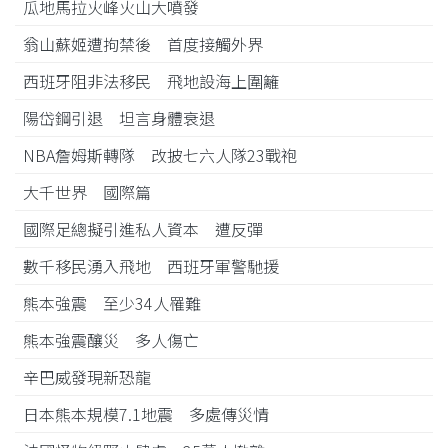
瓜地馬拉火峰火山大噴發
翁山蘇姬遭拘禁後 首度接觸外界
西班牙阻非法移民 飛地設海上圍籬
陽岱鋼引退 坦言身體衰退
NBA詹姆斯轉隊 改披七六人隊23戰袍
大千世界 國際篇
國際足總擬引進私人資本 遭反彈
數千移民湧入飛地 西班牙軍警馳援
熊本強震 至少34人罹難
熊本強震釀災 多人傷亡
辛巴威發現新恐龍
日本熊本規模7.1地震 多處傳災情