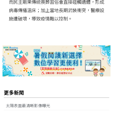
而民主剛果傳統喪葬習俗會直接碰觸遺體，形成
病毒傳播溫床；加上當地長期武裝衝突，醫療設
施遭破壞，導致疫情難以控制。
更多新聞
太陽表面最清晰影像曝光