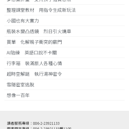
整理課堂教材 用指令生成新玩法
小國也有大實力
瓶裝水變凸透鏡 烈日引火燒車
買單 化解親子衝突的竅門
AI陪練 英語口說不卡關
行李箱 裝滿旅人各種心情
超時空解謎 執行湯神密令
雪隧密室逃脫
想像一百年
讀者服務專線：886-2-23921133
圖書門市專線：886-2-23921133轉1108