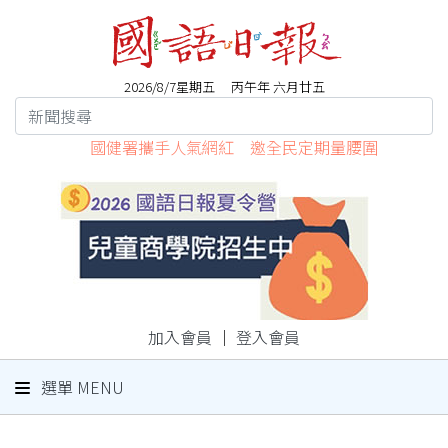
2026/8/7星期五 丙午年 六月廿五
國健署攜手人氣網紅 邀全民定期量腰圍
加入會員
｜
登入會員
選單 MENU