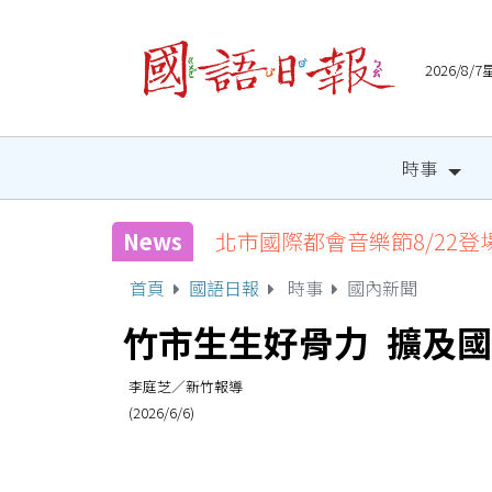
2026/8
時事
News
北市國際都會音樂節8/22登
首頁
國語日報
時事
國內新聞
竹市生生好骨力 擴及
李庭芝／新竹報導
(2026/6/6)