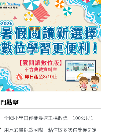
熱門點擊
1
全國小學田徑賽最速王楊政偉 100公尺11秒87奪金
2
用水彩畫挑戰國際 粘信敏多次得獎獲肯定