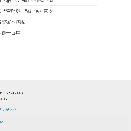
行李箱 裝滿旅人各種心情
超時空解謎 執行湯神密令
雪隧密室逃脫
想像一百年
23412448
5:30
見反映信箱
ed.
.