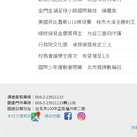
金門金湖足球小將國際競技 練膽氣
美國貝比魯斯U18棒球賽 桃市大溪全勝封
總統接見金唐獎得主 允從三面向守護
行政院文化獎 卓揆頒獎肯定三人
校務會議學生席次 有望增至1/8
國際少年運動會閉幕 北市獎牌數稱冠
讀者服務專線：886-2-23921133
圖書門市專線：886-2-23921133轉1108
國語日報社址：台北市100中正區福州街二號
本社交通資訊️
網站地圖
財團