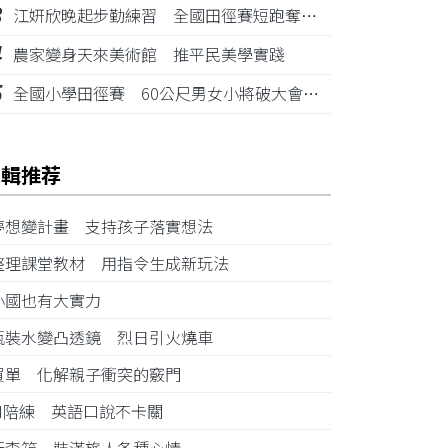
3
江姸欣晚起步勤練習 全國田徑賽短跑奪金摘銅
4
農家變身天來美術館 推平民美學實踐
5
全國小學田徑賽 60公尺男女小將破大會紀錄
編輯推荐
夢想變計畫 支持孩子落實想法
整理課堂教材 用指令生成新玩法
小國也有大實力
瓶裝水變凸透鏡 烈日引火燒車
買單 化解親子衝突的竅門
AI陪練 英語口說不卡關