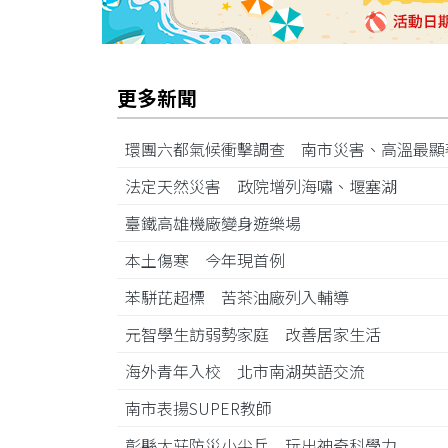
更多新聞
環團六都氣候衝擊調查 南市災害、高溫最
法定天然災害 政院增列海嘯、堰塞湖
臺鐵高雄機廠變身遊樂場
本土傷寒 今年現首例
苯駢芘超標 苦茶油廠列入輔導
元智學生訪弱勢家庭 改善居家生活
海外青年入校 北市南湖英語交流
南市表揚SUPER教師
彰縣大莊防災小尖兵 玩出神奇科學力