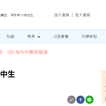
加入會員
｜
登入會員
/7星期五 丙午年 六月廿五
社論
教育
公民素養
科學新知
場 290海內外團隊展演
國中生