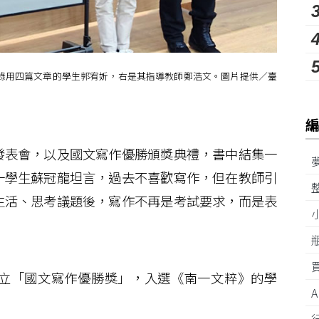
錄用四篇文章的學生郭宥妡，右是其指導教師鄭浩文。圖片提供／臺
表會，以及國文寫作優勝頒獎典禮，書中結集一
一學生蘇冠龍坦言，過去不喜歡寫作，但在教師引
生活、思考議題後，寫作不再是考試要求，而是表
立「國文寫作優勝獎」，入選《南一文粹》的學