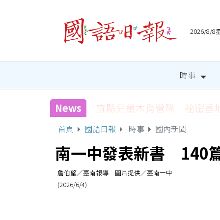
2026/8
時事
News
宜縣兒童木育營隊 祕密基
首頁
國語日報
時事
國內新聞
南一中發表新書 140
詹伯望／臺南報導 圖片提供／臺南一中
(2026/6/4)