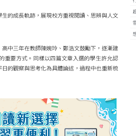
生的成長軌跡，展現校方重視閱讀、思辨與人文
高中三年在教師陳婉玲、鄭浩文鼓勵下，逐漸建
的重要方式。同樣以四篇文章入選的學生許允認
平日的觀察與思考化為具體論述，過程中也重新梳