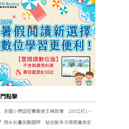
熱門點擊
1
全國小學田徑賽最速王楊政偉 100公尺11秒87奪金
2
用水彩畫挑戰國際 粘信敏多次得獎獲肯定