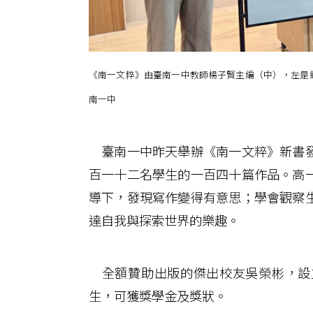
《南一文粹》由臺南一中教師楊子賢主編（中），左是
南一中
臺南一中昨天舉辦《南一文粹》新書發
百一十二名學生的一百四十篇作品。高
導下，發現寫作變得有意思；學會觀察
達自我與探索世界的樂趣。
全額贊助出版的傑出校友吳榮彬，設
生，可獲獎學金及獎狀。