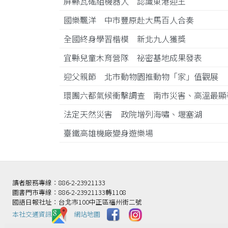
屏縣瓦磘組機器人 認識東港迎王
國樂飄洋 中市豐原赴大馬百人合奏
全國終身學習楷模 新北九人獲獎
宜縣兒童木育營隊 祕密基地成果發表
迎父親節 北市動物園推動物「家」值觀展
環團六都氣候衝擊調查 南市災害、高溫最
法定天然災害 政院增列海嘯、堰塞湖
臺鐵高雄機廠變身遊樂場
讀者服務專線：886-2-23921133
圖書門市專線：886-2-23921133轉1108
國語日報社址：台北市100中正區福州街二號
本社交通資訊️
網站地圖