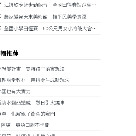
3
江姸欣晚起步勤練習 全國田徑賽短跑奪金摘銅
4
農家變身天來美術館 推平民美學實踐
5
全國小學田徑賽 60公尺男女小將破大會紀錄
編輯推荐
夢想變計畫 支持孩子落實想法
整理課堂教材 用指令生成新玩法
小國也有大實力
瓶裝水變凸透鏡 烈日引火燒車
買單 化解親子衝突的竅門
AI陪練 英語口說不卡關