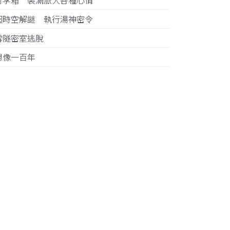
行李箱 裝滿旅人各種心情
超時空解謎 執行湯神密令
雪隧密室逃脫
想像一百年