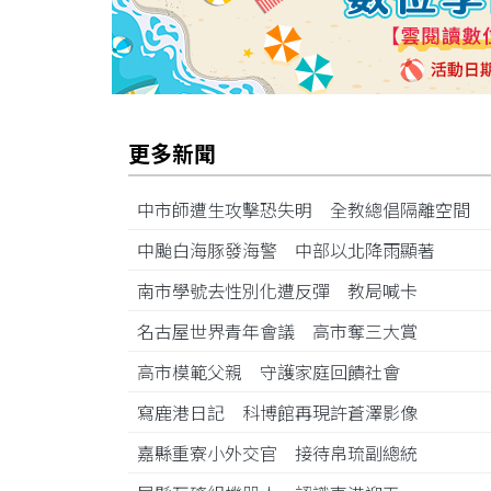
更多新聞
中市師遭生攻擊恐失明 全教總倡隔離空間
中颱白海豚發海警 中部以北降雨顯著
南市學號去性別化遭反彈 教局喊卡
名古屋世界青年會議 高市奪三大賞
高市模範父親 守護家庭回饋社會
寫鹿港日記 科博館再現許蒼澤影像
嘉縣重寮小外交官 接待帛琉副總統