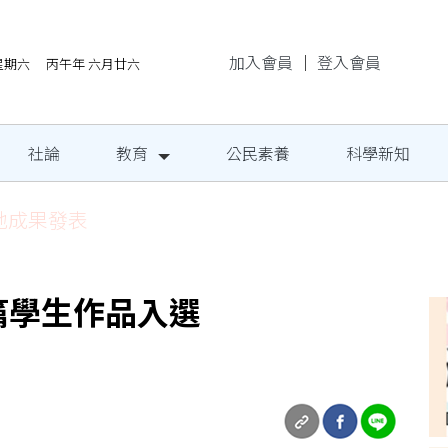
加入會員
｜
登入會員
/8星期六 丙午年 六月廿六
社論
教育
公民素養
科學新知
地成果發表
篇學生作品入選