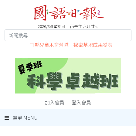
2026/8/9星期日 丙午年 六月廿七
宜縣兒童木育營隊 祕密基地成果發表
加入會員
｜
登入會員
選單 MENU