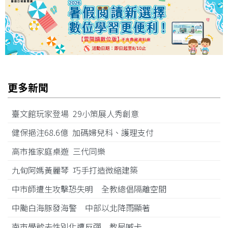
更多新聞
臺文館玩家登場 29小策展人秀創意
健保挹注68.6億 加碼婦兒科、護理支付
高市推家庭桌遊 三代同樂
九旬阿媽黃麗琴 巧手打造微縮建築
中市師遭生攻擊恐失明 全教總倡隔離空間
中颱白海豚發海警 中部以北降雨顯著
南市學號去性別化遭反彈 教局喊卡