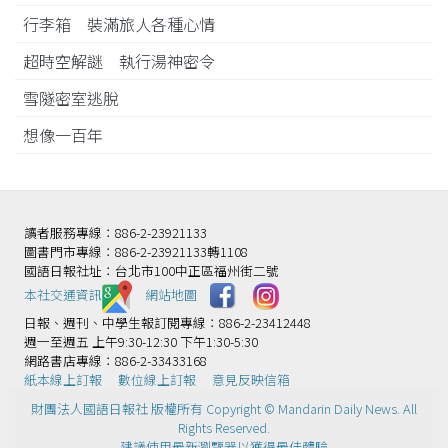
行李箱 裝滿旅人各種心情
超時空解謎 執行湯神密令
雪隧密室逃脫
想像一百年
讀者服務專線：886-2-23921133
圖書門市專線：886-2-23921133轉1108
國語日報社址：台北市100中正區福州街二號
本社交通資訊️
網站地圖
日報、週刊、中學生報訂閱專線：886-2-23412448
週一至週五 上午9:30-12:30 下午1:30-5:30
網路書店專線：886-2-33433168
紙本線上訂報
數位線上訂報
意見反映信箱
財團法人國語日報社 版權所有 Copyright © Mandarin Daily News. All
Rights Reserved.
建議使用最新瀏覽器以獲得最佳體驗