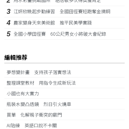
2
用水彩畫挑戰國際 粘信敏多次得獎獲肯定
3
江姸欣晚起步勤練習 全國田徑賽短跑奪金摘銅
4
農家變身天來美術館 推平民美學實踐
5
全國小學田徑賽 60公尺男女小將破大會紀錄
編輯推荐
夢想變計畫 支持孩子落實想法
整理課堂教材 用指令生成新玩法
小國也有大實力
瓶裝水變凸透鏡 烈日引火燒車
買單 化解親子衝突的竅門
AI陪練 英語口說不卡關