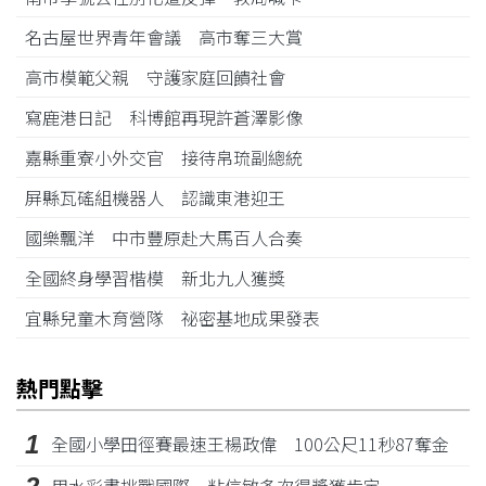
名古屋世界青年會議 高市奪三大賞
高市模範父親 守護家庭回饋社會
寫鹿港日記 科博館再現許蒼澤影像
嘉縣重寮小外交官 接待帛琉副總統
屏縣瓦磘組機器人 認識東港迎王
國樂飄洋 中市豐原赴大馬百人合奏
全國終身學習楷模 新北九人獲獎
宜縣兒童木育營隊 祕密基地成果發表
熱門點擊
1
全國小學田徑賽最速王楊政偉 100公尺11秒87奪金