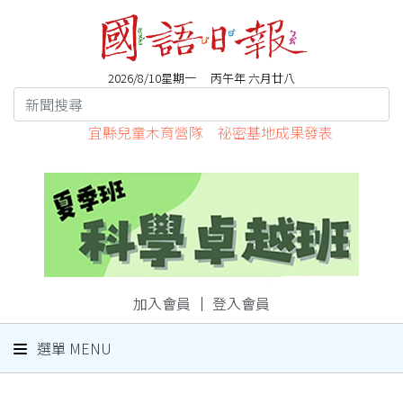
2026/8/10星期一 丙午年 六月廿八
宜縣兒童木育營隊 祕密基地成果發表
加入會員
｜
登入會員
選單 MENU