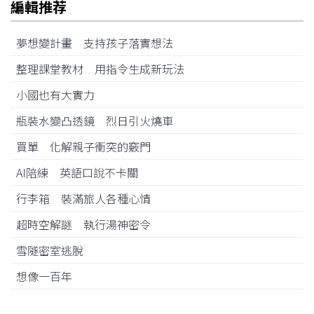
編輯推荐
夢想變計畫 支持孩子落實想法
整理課堂教材 用指令生成新玩法
小國也有大實力
瓶裝水變凸透鏡 烈日引火燒車
買單 化解親子衝突的竅門
AI陪練 英語口說不卡關
行李箱 裝滿旅人各種心情
超時空解謎 執行湯神密令
雪隧密室逃脫
想像一百年