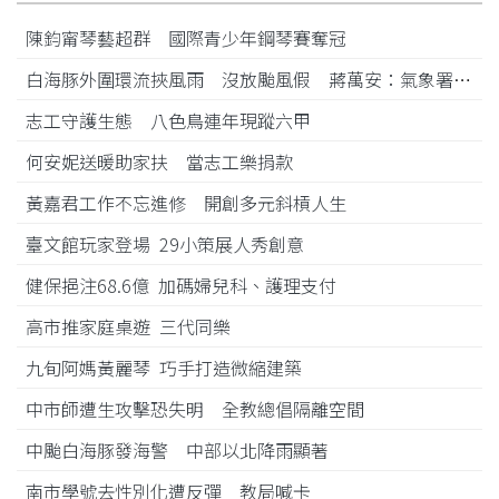
陳鈞甯琴藝超群 國際青少年鋼琴賽奪冠
白海豚外圍環流挾風雨 沒放颱風假 蔣萬安：氣象署沒發陸警
志工守護生態 八色鳥連年現蹤六甲
何安妮送暖助家扶 當志工樂捐款
黃嘉君工作不忘進修 開創多元斜槓人生
臺文館玩家登場 29小策展人秀創意
健保挹注68.6億 加碼婦兒科、護理支付
高市推家庭桌遊 三代同樂
九旬阿媽黃麗琴 巧手打造微縮建築
中市師遭生攻擊恐失明 全教總倡隔離空間
中颱白海豚發海警 中部以北降雨顯著
南市學號去性別化遭反彈 教局喊卡