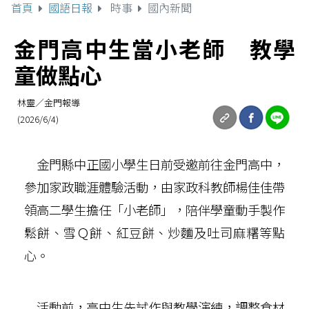
首頁
國語日報
時事
國內新聞
金門高中生當小老師 教學
童做點心
林靈／金門報導
(2026/6/4)
金門縣中正國小學生日前受邀前往金門高中，
參加家政職涯體驗活動，由家政科教師楊佳佳帶
領高二學生擔任「小老師」，陪伴學童動手製作
鬆餅、雪Ｑ餅、紅豆餅、炒麵及吐司麻糬等點
心。
活動前，高中生先試作與教學演練，調整食材