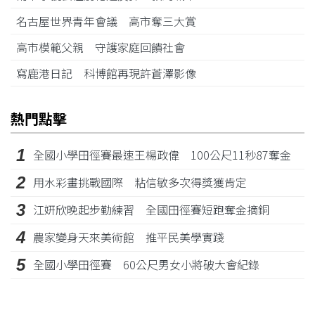
名古屋世界青年會議 高市奪三大賞
高市模範父親 守護家庭回饋社會
寫鹿港日記 科博館再現許蒼澤影像
熱門點擊
1
全國小學田徑賽最速王楊政偉 100公尺11秒87奪金
2
用水彩畫挑戰國際 粘信敏多次得獎獲肯定
3
江姸欣晚起步勤練習 全國田徑賽短跑奪金摘銅
4
農家變身天來美術館 推平民美學實踐
5
全國小學田徑賽 60公尺男女小將破大會紀錄