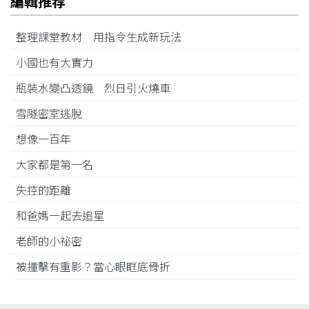
編輯推荐
整理課堂教材 用指令生成新玩法
小國也有大實力
瓶裝水變凸透鏡 烈日引火燒車
雪隧密室逃脫
想像一百年
大家都是第一名
失控的距離
和爸媽一起去追星
老師的小祕密
被撞擊有重影？當心眼眶底骨折