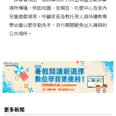
場所傳播，例如校園、安親班、托嬰中心及室內
兒童遊戲場等，呼籲家長及教托育人員持續教導
學幼童以肥皂勤洗手，流行期間避免出入擁擠的
公共場所。
更多新聞