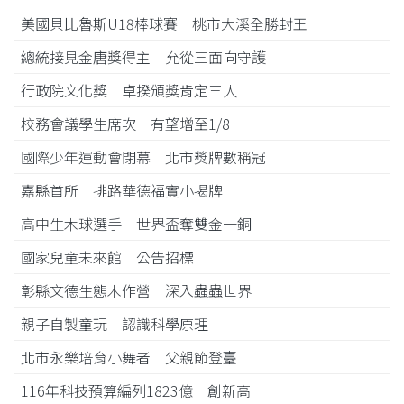
美國貝比魯斯U18棒球賽 桃市大溪全勝封王
總統接見金唐獎得主 允從三面向守護
行政院文化獎 卓揆頒獎肯定三人
校務會議學生席次 有望增至1/8
國際少年運動會閉幕 北市獎牌數稱冠
嘉縣首所 排路華德福實小揭牌
高中生木球選手 世界盃奪雙金一銅
國家兒童未來館 公告招標
彰縣文德生態木作營 深入蟲蟲世界
親子自製童玩 認識科學原理
北市永樂培育小舞者 父親節登臺
116年科技預算編列1823億 創新高