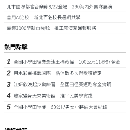
北市國際都會音樂節8/22登場 290海內外團隊展演
善用AI治校 新北百名校長暑期共學
臺鐵3000型新自強號 推車廂清潔通報服務
熱門點擊
1
全國小學田徑賽最速王楊政偉 100公尺11秒87奪金
2
用水彩畫挑戰國際 粘信敏多次得獎獲肯定
3
江姸欣晚起步勤練習 全國田徑賽短跑奪金摘銅
4
農家變身天來美術館 推平民美學實踐
5
全國小學田徑賽 60公尺男女小將破大會紀錄