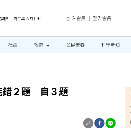
加入會員
｜
登入會員
/9星期日 丙午年 六月廿七
社論
教育
公民素養
科學新知
地成果發表
能錯２題 自３題