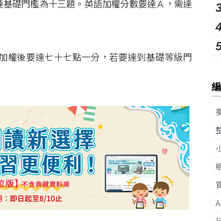
達基礎門檻為十三題。英語加權分數要達Ａ，需達
。
加權後要達七十七點一分，若要達到基礎等級門