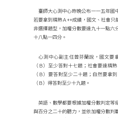
臺師大心測中心昨晚公布一一五年國中
若要拿到精熟Ａ++成績，國文、社會只
非選擇題型，加權分數要達九十一點六
十八點一四分。
心測中心副主任曾芬蘭說，國文要拿
（Ｂ）至少答對十七題；社會要達精熟
（Ｂ）要答對至少二十題；自然要拿到
（Ｂ）得答對至少十九題。
英語、數學都要根據加權分數判定等級
與百分之二十的聽力，並依加權分數判