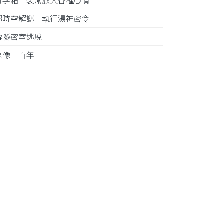
行李箱 裝滿旅人各種心情
超時空解謎 執行湯神密令
雪隧密室逃脫
想像一百年