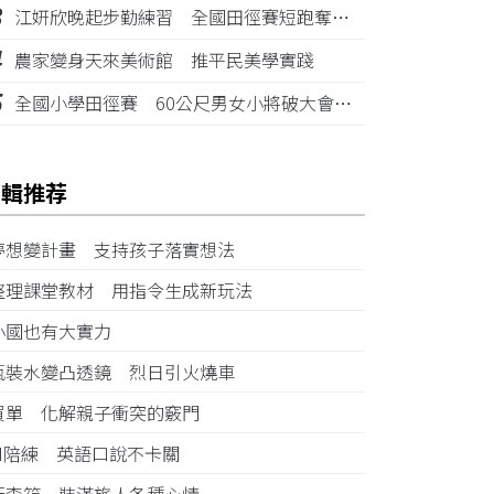
3
江姸欣晚起步勤練習 全國田徑賽短跑奪金摘銅
4
農家變身天來美術館 推平民美學實踐
5
全國小學田徑賽 60公尺男女小將破大會紀錄
編輯推荐
夢想變計畫 支持孩子落實想法
整理課堂教材 用指令生成新玩法
小國也有大實力
瓶裝水變凸透鏡 烈日引火燒車
買單 化解親子衝突的竅門
AI陪練 英語口說不卡關