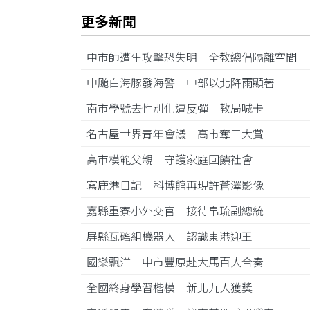
更多新聞
中市師遭生攻擊恐失明 全教總倡隔離空間
中颱白海豚發海警 中部以北降雨顯著
南市學號去性別化遭反彈 教局喊卡
名古屋世界青年會議 高市奪三大賞
高市模範父親 守護家庭回饋社會
寫鹿港日記 科博館再現許蒼澤影像
嘉縣重寮小外交官 接待帛琉副總統
屏縣瓦磘組機器人 認識東港迎王
國樂飄洋 中市豐原赴大馬百人合奏
全國終身學習楷模 新北九人獲獎