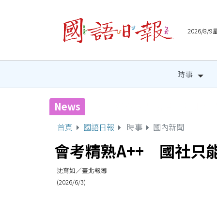
2026/8
時事
News
宜縣兒童木育營隊 祕密基
首頁
國語日報
時事
國內新聞
會考精熟A++ 國社只
沈育如／臺北報導
(2026/6/3)