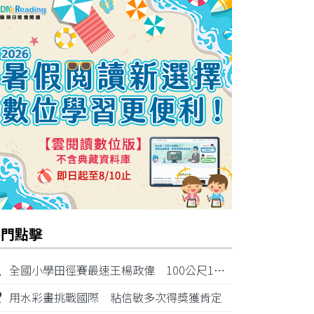
熱門點擊
1
全國小學田徑賽最速王楊政偉 100公尺11秒87奪金
2
用水彩畫挑戰國際 粘信敏多次得獎獲肯定