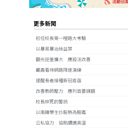
更多新聞
初任校長第一哩路大考驗
以暴易暴治絲益棼
觀光逆差擴大 應設法改善
嚴肅看待網路降速演練
提醒長者接種新冠疫苗
改善教師壓力 應列首要課題
校長猝死的警訊
以南韓學生炒股熱為殷鑑
公私協力 協助調適高溫