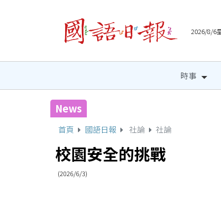
2026/8
時事
News
北市國際都會音樂節8/22登
首頁
國語日報
社論
社論
校園安全的挑戰
(2026/6/3)