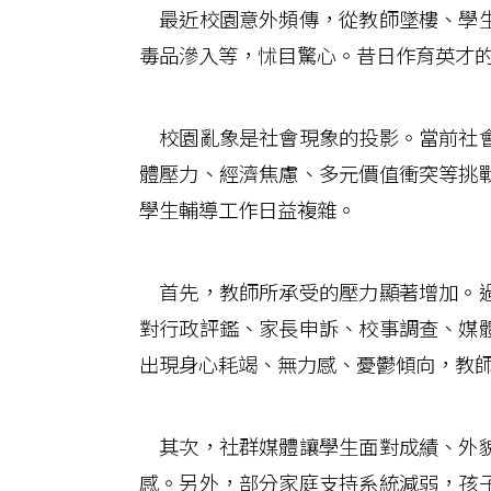
最近校園意外頻傳，從教師墜樓、學生
毒品滲入等，怵目驚心。昔日作育英才
校園亂象是社會現象的投影。當前社會
體壓力、經濟焦慮、多元價值衝突等挑
學生輔導工作日益複雜。
首先，教師所承受的壓力顯著增加。過
對行政評鑑、家長申訴、校事調查、媒
出現身心耗竭、無力感、憂鬱傾向，教
其次，社群媒體讓學生面對成績、外貌
感。另外，部分家庭支持系統減弱，孩