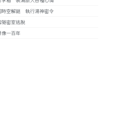
行李箱 裝滿旅人各種心情
超時空解謎 執行湯神密令
雪隧密室逃脫
想像一百年