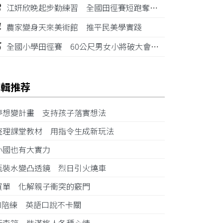
3
江姸欣晚起步勤練習 全國田徑賽短跑奪金摘銅
4
農家變身天來美術館 推平民美學實踐
5
全國小學田徑賽 60公尺男女小將破大會紀錄
編輯推荐
夢想變計畫 支持孩子落實想法
整理課堂教材 用指令生成新玩法
小國也有大實力
瓶裝水變凸透鏡 烈日引火燒車
買單 化解親子衝突的竅門
AI陪練 英語口說不卡關