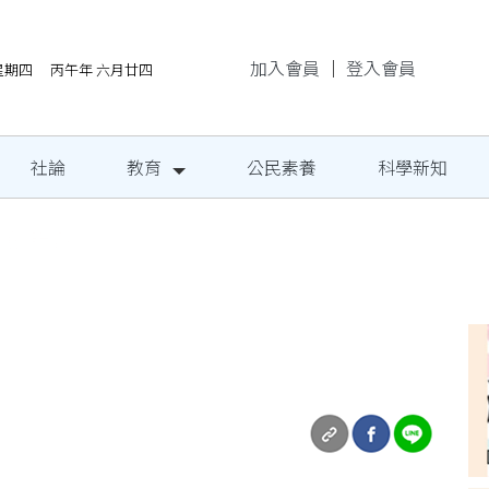
加入會員
｜
登入會員
/6星期四 丙午年 六月廿四
社論
教育
公民素養
科學新知
場 290海內外團隊展演