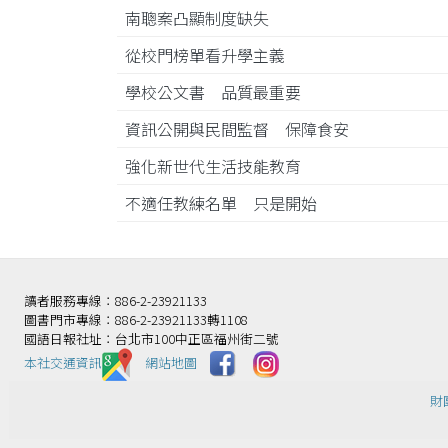
南聰案凸顯制度缺失
從校門榜單看升學主義
學校公文書 品質最重要
資訊公開與民間監督 保障食安
強化新世代生活技能教育
不適任教練名單 只是開始
讀者服務專線：886-2-23921133
圖書門市專線：886-2-23921133轉1108
國語日報社址：台北市100中正區福州街二號
本社交通資訊️
網站地圖
財團