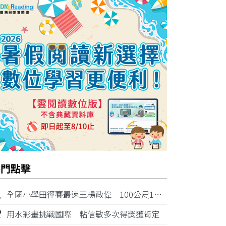
熱門點擊
1
全國小學田徑賽最速王楊政偉 100公尺11秒87奪金
2
用水彩畫挑戰國際 粘信敏多次得獎獲肯定