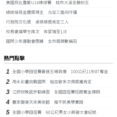
美國貝比魯斯U18棒球賽 桃市大溪全勝封王
總統接見金唐獎得主 允從三面向守護
行政院文化獎 卓揆頒獎肯定三人
校務會議學生席次 有望增至1/8
國際少年運動會閉幕 北市獎牌數稱冠
熱門點擊
1
全國小學田徑賽最速王楊政偉 100公尺11秒87奪金
2
用水彩畫挑戰國際 粘信敏多次得獎獲肯定
3
江姸欣晚起步勤練習 全國田徑賽短跑奪金摘銅
4
農家變身天來美術館 推平民美學實踐
5
全國小學田徑賽 60公尺男女小將破大會紀錄