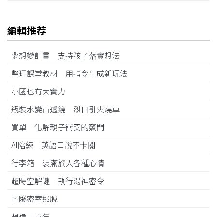
編輯推荐
夢想變計畫 支持孩子落實想法
整理課堂教材 用指令生成新玩法
小國也有大實力
瓶裝水變凸透鏡 烈日引火燒車
買單 化解親子衝突的竅門
AI陪練 英語口說不卡關
行李箱 裝滿旅人各種心情
超時空解謎 執行湯神密令
雪隧密室逃脫
想像一百年