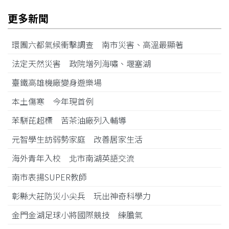
更多新聞
環團六都氣候衝擊調查 南市災害、高溫最顯著
法定天然災害 政院增列海嘯、堰塞湖
臺鐵高雄機廠變身遊樂場
本土傷寒 今年現首例
苯駢芘超標 苦茶油廠列入輔導
元智學生訪弱勢家庭 改善居家生活
海外青年入校 北市南湖英語交流
南市表揚SUPER教師
彰縣大莊防災小尖兵 玩出神奇科學力
金門金湖足球小將國際競技 練膽氣