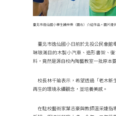
臺北市逸仙國小學生饒梓樂（圖右）介紹作品。圖片提
臺北市逸仙國小日前於北投公民會館舉
琳琅滿目的木製小汽車、造形書架、復
料，竟然是源自校內陶藝教室一批原本
校長林千瑜表示，希望透過「老木新生
再生的環境永續觀念，並培養美感。
在駐校藝術家葉志豪與教師溫采婕指導