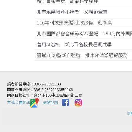
親子自製童玩 認識科學原理
北市永樂培育小舞者 父親節登臺
116年科技預算編列1823億 創新高
北市國際都會音樂節8/22登場 290海內外
善用AI治校 新北百名校長暑期共學
臺鐵3000型新自強號 推車廂清潔通報服
讀者服務專線：886-2-23921133
圖書門市專線：886-2-23921133轉1108
國語日報社址：台北市100中正區福州街二號
本社交通資訊️
網站地圖
財團