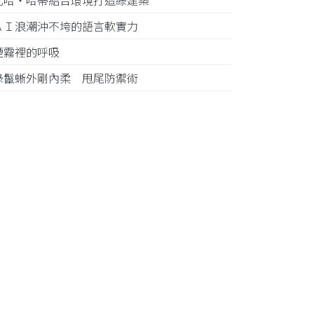
札哈‧哈蒂結合環境打造綠建築
ＡＩ浪潮沖不垮的語言軟實力
煙霧裡的呼吸
綠鬣蜥外剛內柔 甩尾防禦術