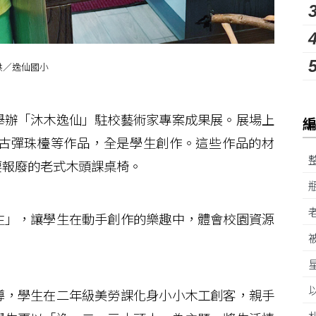
供／逸仙國小
辦「沐木逸仙」駐校藝術家專案成果展。展場上
古彈珠檯等作品，全是學生創作。這些作品的材
要報廢的老式木頭課桌椅。
」，讓學生在動手創作的樂趣中，體會校園資源
，學生在二年級美勞課化身小小木工創客，親手