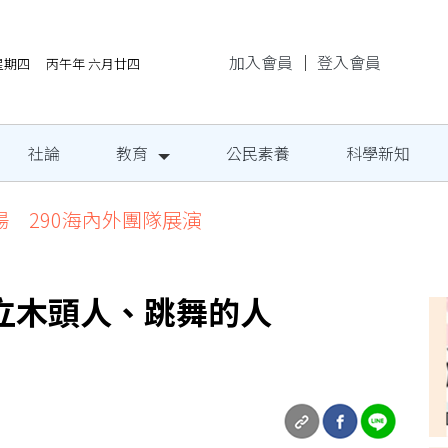
加入會員
｜
登入會員
/6星期四 丙午年 六月廿四
社論
教育
公民素養
科學新知
場 290海內外團隊展演
立木頭人、跳舞的人