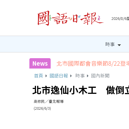
2026/8
時事
News
北市國際都會音樂節8/22登
首頁
國語日報
時事
國內新聞
北市逸仙小木工 做倒
高修民／臺北報導
(2026/6/3)