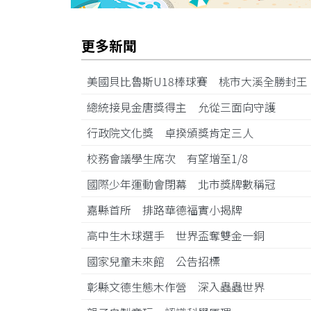
更多新聞
美國貝比魯斯U18棒球賽 桃市大溪全勝封
總統接見金唐獎得主 允從三面向守護
行政院文化獎 卓揆頒獎肯定三人
校務會議學生席次 有望增至1/8
國際少年運動會閉幕 北市獎牌數稱冠
嘉縣首所 排路華德福實小揭牌
高中生木球選手 世界盃奪雙金一銅
國家兒童未來館 公告招標
彰縣文德生態木作營 深入蟲蟲世界