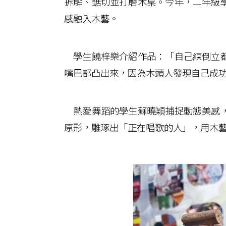
拆解、鋸切並打磨木桌。今年，二年級
感融入木藝。
學生饒梓樂介紹作品：「自己練倒立都
嘴巴都凸出來，因為木頭人發現自己成
熱愛舞蹈的學生蘇曉穎捕捉動態美感，
原形，雕琢出「正在唱歌的人」，用木