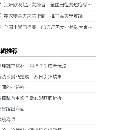
3
江姸欣晚起步勤練習 全國田徑賽短跑奪金摘銅
4
農家變身天來美術館 推平民美學實踐
5
全國小學田徑賽 60公尺男女小將破大會紀錄
編輯推荐
整理課堂教材 用指令生成新玩法
瓶裝水變凸透鏡 烈日引火燒車
老師的小祕密
被撞擊有重影？當心眼眶底骨折
星星躍出海面
以鏡為師