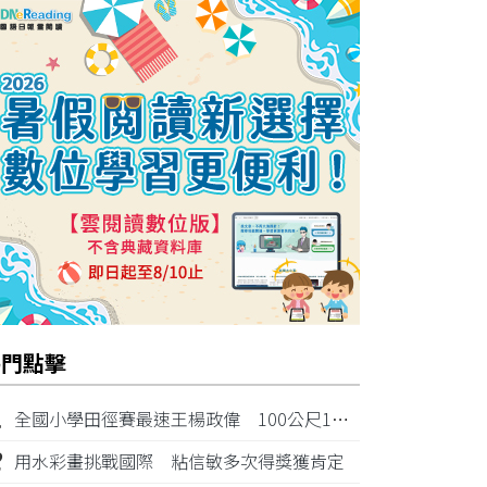
熱門點擊
1
全國小學田徑賽最速王楊政偉 100公尺11秒87奪金
2
用水彩畫挑戰國際 粘信敏多次得獎獲肯定