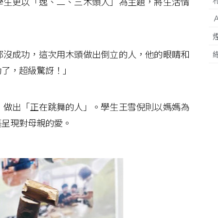
學生更以「逸、二、三木頭人」為主題，將生活情
沒成功，這次用木頭做出倒立的人，他的眼睛和
功了，超級驚訝！」
做出「正在跳舞的人」。學生王雪倪則以媽媽為
藝呈現對母親的愛。