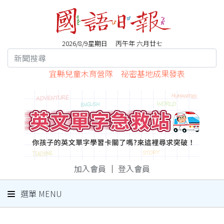
2026/8/9星期日 丙午年 六月廿七
宜縣兒童木育營隊 祕密基地成果發表
加入會員
｜
登入會員
選單 MENU