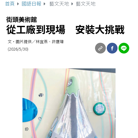
首頁
國語日報
藝文天地
藝文天地
街頭美術館
從工廠到現場 安裝大挑戰
文‧圖片提供／林宜燕、許唐瑋
(2026/5/30)