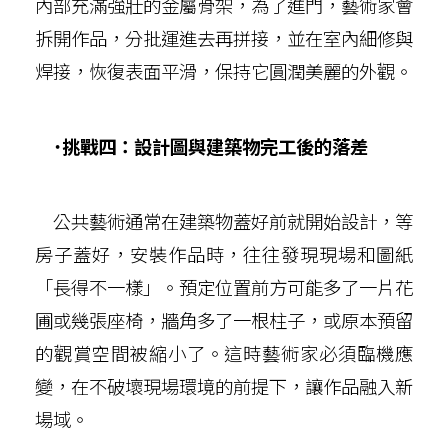
內部充滿強壯的金屬骨架，為了進門，藝術家會
拆開作品，分批運進去再拼接，並在室內細修與
焊接，恢復表面平滑，保持它圓潤美麗的外觀。
˙挑戰四：設計圖與建築物完工後的落差
公共藝術通常在建築物蓋好前就開始設計，等
房子蓋好，安裝作品時，往往發現現場和圖紙
「長得不一樣」。預定位置前方可能多了一片花
圃或幾張座椅，牆角多了一根柱子，或原本預留
的觀賞空間被縮小了。這時藝術家必須臨機應
變，在不破壞現場環境的前提下，讓作品融入新
場域。