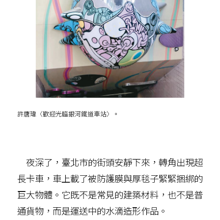
許唐瑋〈歡迎光臨銀河鐵道車站〉。
夜深了，臺北市的街頭安靜下來，轉角出現超
長卡車，車上載了被防護膜與厚毯子緊緊捆綁的
巨大物體。它既不是常見的建築材料，也不是普
通貨物，而是運送中的水滴造形作品。