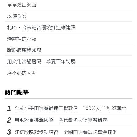
星星躍出海面
以鏡為師
札哈‧哈蒂結合環境打造綠建築
煙霧裡的呼吸
戰勝病魔我超讚
用文化幣過暑假─慕夏百年特展
浮不起的阿斗
熱門點擊
1
全國小學田徑賽最速王楊政偉 100公尺11秒87奪金
2
用水彩畫挑戰國際 粘信敏多次得獎獲肯定
3
江姸欣晚起步勤練習 全國田徑賽短跑奪金摘銅