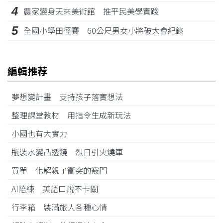
4
農家變身天來美術館 推平民美學實踐
5
全國小學田徑賽 60公尺男女小將破大會紀錄
編輯推荐
夢想變計畫 支持孩子落實想法
整理課堂教材 用指令生成新玩法
小國也有大實力
瓶裝水變凸透鏡 烈日引火燒車
買單 化解親子衝突的竅門
AI陪練 英語口說不卡關
行李箱 裝滿旅人各種心情