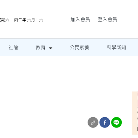
加入會員
｜
登入會員
/8星期六 丙午年 六月廿六
社論
教育
公民素養
科學新知
民定期量腰圍