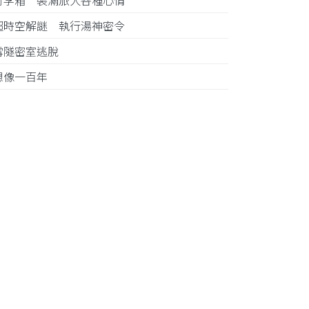
行李箱 裝滿旅人各種心情
超時空解謎 執行湯神密令
雪隧密室逃脫
想像一百年