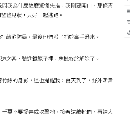
問我為什麼這麼驚慌失措，我剛要開口，那條青
和爸爸見狀，只好一起逃跑。
打給消防局，最後他們派了捕蛇高手過來。
速之客，裝進鐵籠子裡，危機終於解除了。
竹絲的身影，這也提醒我：夏天到了，野外漸漸
千萬不要捉弄或攻擊牠，接著遠離牠們，再請大