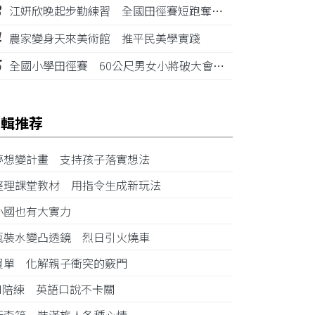
3
江姸欣晚起步勤練習 全國田徑賽短跑奪金摘銅
4
農家變身天來美術館 推平民美學實踐
5
全國小學田徑賽 60公尺男女小將破大會紀錄
編輯推荐
夢想變計畫 支持孩子落實想法
整理課堂教材 用指令生成新玩法
小國也有大實力
瓶裝水變凸透鏡 烈日引火燒車
買單 化解親子衝突的竅門
AI陪練 英語口說不卡關