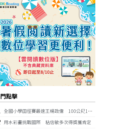
熱門點擊
1
全國小學田徑賽最速王楊政偉 100公尺11秒87奪金
2
用水彩畫挑戰國際 粘信敏多次得獎獲肯定