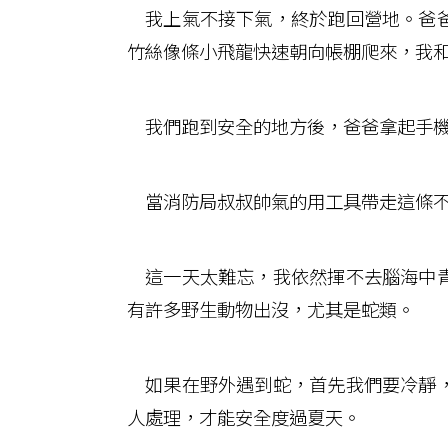
我上氣不接下氣，終於跑回營地。爸爸
竹絲像條小飛龍快速朝向帳棚爬來，我
我們跑到安全的地方後，爸爸拿起手機
當消防局叔叔帥氣的用工具帶走這條不
這一天太難忘，我依然揮不去腦海中青
有許多野生動物出沒，尤其是蛇類。
如果在野外遇到蛇，首先我們要冷靜，
人處理，才能安全度過夏天。