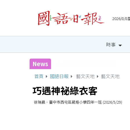
2026/8
時事
News
國健署攜手人氣網紅 邀全
首頁
國語日報
藝文天地
藝文天地
巧遇神祕綠衣客
徐瑞晨．臺中市西屯區葳格小學四年一班 (2026/5/29)