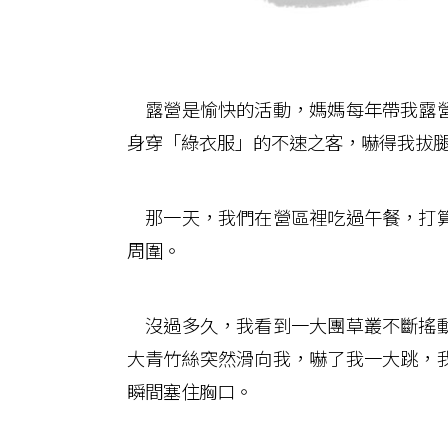
露營是愉快的活動，媽媽每年帶我露營
身穿「綠衣服」的不速之客，嚇得我拔
那一天，我們在營區裡吃過午餐，打算
周圍。
沒過多久，我看到一大團草叢不斷搖動
大青竹絲突然滑向我，嚇了我一大跳，
瞬間塞住胸口。