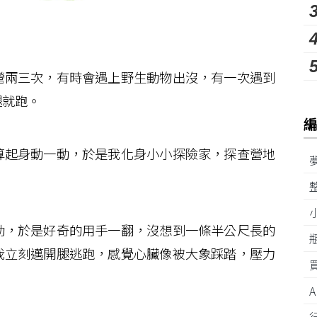
兩三次，有時會遇上野生動物出沒，有一次遇到
腿就跑。
起身動一動，於是我化身小小探險家，探查營地
，於是好奇的用手一翻，沒想到一條半公尺長的
我立刻邁開腿逃跑，感覺心臟像被大象踩踏，壓力