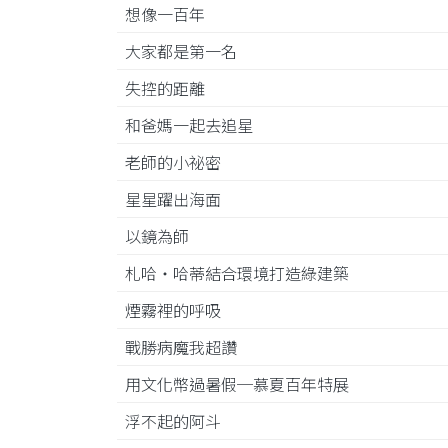
想像一百年
大家都是第一名
失控的距離
和爸媽一起去追星
老師的小祕密
星星躍出海面
以鏡為師
札哈‧哈蒂結合環境打造綠建築
煙霧裡的呼吸
戰勝病魔我超讚
用文化幣過暑假─慕夏百年特展
浮不起的阿斗