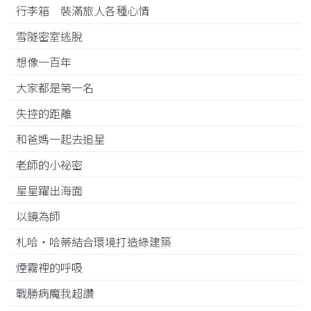
行李箱 裝滿旅人各種心情
雪隧密室逃脫
想像一百年
大家都是第一名
失控的距離
和爸媽一起去追星
老師的小祕密
星星躍出海面
以鏡為師
札哈‧哈蒂結合環境打造綠建築
煙霧裡的呼吸
戰勝病魔我超讚