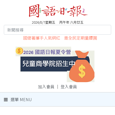
2026/8/7星期五 丙午年 六月廿五
國健署攜手人氣網紅 邀全民定期量腰圍
加入會員
｜
登入會員
選單 MENU