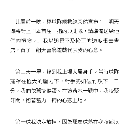
比賽前一晚，棒球隊總教練突然宣布：「明天
即將對上日本首屈一指的東北隊，請準備送給他
們的禮物。」我以迅雷不及掩耳的速度衝去書
店，買了一組大富翁遊戲代表我的心意。
第二天一早，輪到我上場大展身手。當時球隊
籠罩在極大的壓力下，對手勢如破竹攻下十二
分，我們依舊掛鴨蛋。在這背水一戰中，我咬緊
牙關，抱著奮力一搏的心態上場。
第一球我決定放掉，因為那顆球落在我胸部以