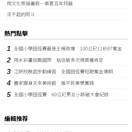
用文化幣過暑假─慕夏百年特展
浮不起的阿斗
熱門點擊
1
全國小學田徑賽最速王楊政偉 100公尺11秒87奪金
2
用水彩畫挑戰國際 粘信敏多次得獎獲肯定
3
江姸欣晚起步勤練習 全國田徑賽短跑奪金摘銅
4
農家變身天來美術館 推平民美學實踐
5
全國小學田徑賽 60公尺男女小將破大會紀錄
編輯推荐