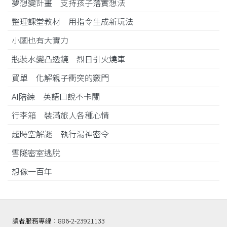
夢想變計畫 支持孩子落實想法
整理課堂教材 用指令生成新玩法
小國也有大實力
瓶裝水變凸透鏡 烈日引火燒車
買單 化解親子衝突的竅門
AI陪練 英語口說不卡關
行李箱 裝滿旅人各種心情
超時空解謎 執行湯神密令
雪隧密室逃脫
想像一百年
讀者服務專線：886-2-23921133