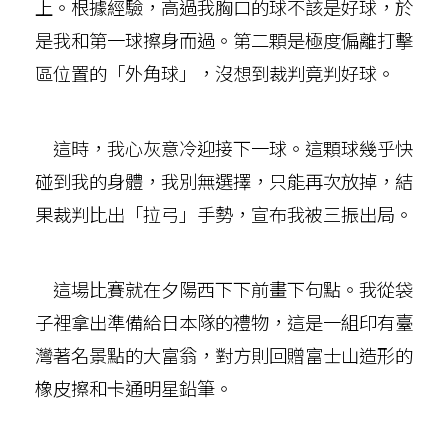
上。根據經驗，高過我胸口的球不該是好球，於
是我和第一球擦身而過。第二顆是極度偏離打擊
區位置的「外角球」，沒想到裁判竟判好球。
這時，我心灰意冷迎接下一球。這顆球幾乎快
碰到我的身體，我別無選擇，只能再次放掉，結
果裁判比出「拉弓」手勢，宣布我被三振出局。
這場比賽就在夕陽西下下前畫下句點。我從袋
子裡拿出準備給日本隊的禮物，這是一組印有臺
灣著名景點的大富翁，對方則回贈富士山造形的
橡皮擦和卡通明星鉛筆。