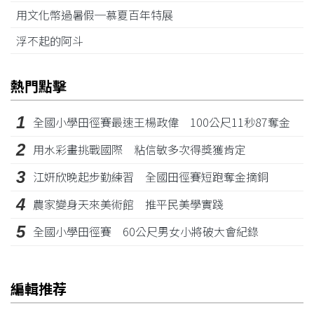
用文化幣過暑假─慕夏百年特展
浮不起的阿斗
熱門點擊
1
全國小學田徑賽最速王楊政偉 100公尺11秒87奪金
2
用水彩畫挑戰國際 粘信敏多次得獎獲肯定
3
江姸欣晚起步勤練習 全國田徑賽短跑奪金摘銅
4
農家變身天來美術館 推平民美學實踐
5
全國小學田徑賽 60公尺男女小將破大會紀錄
編輯推荐