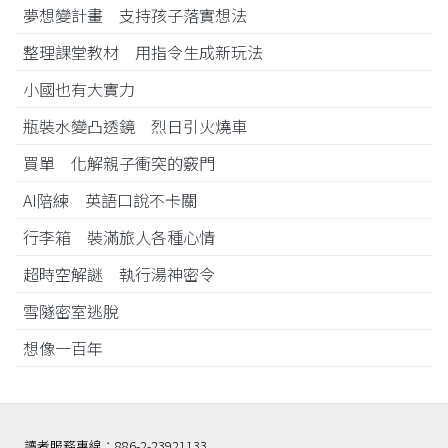
夢想變計畫 支持孩子落實想法
整理課堂教材 用指令生成新玩法
小國也有大實力
瓶裝水變凸透鏡 烈日引火燒車
買單 化解親子衝突的竅門
AI陪練 英語口說不卡關
行李箱 裝滿旅人各種心情
超時空解謎 執行湯神密令
雪隧密室逃脫
想像一百年
讀者服務專線：886-2-23921133