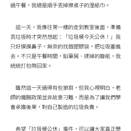
過午餐，我總是順手丟掉擦桌子的溼紙巾。
這一天，我像往常一樣的走到教室後面，準備
丟垃圾時才突然想起：「垃圾桶今天公休！」我
只好摸摸鼻子，無奈的找個塑膠袋，把垃圾塞進
去。不只是午餐時間，鉛筆屑、揉掉的廢紙，我
統統打包帶回家。
雖然這一天過得有些狼狽，但我心裡明白，老
師的鐵腕政策並非故意刁難，而是為了讓我們學
會承擔後果，對自己製造的垃圾負責。
希望「垃圾桶公休」事件，可以讓大家真正學