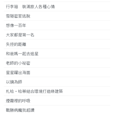
行李箱 裝滿旅人各種心情
雪隧密室逃脫
想像一百年
大家都是第一名
失控的距離
和爸媽一起去追星
老師的小祕密
星星躍出海面
以鏡為師
札哈‧哈蒂結合環境打造綠建築
煙霧裡的呼吸
戰勝病魔我超讚