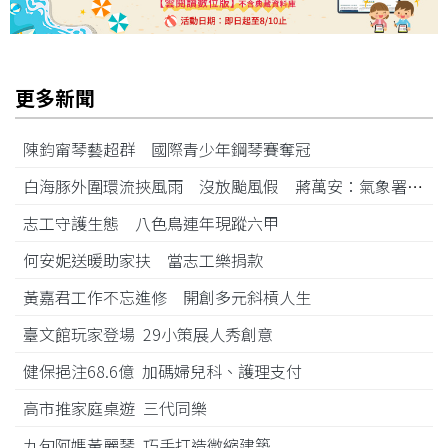
更多新聞
陳鈞甯琴藝超群 國際青少年鋼琴賽奪冠
白海豚外圍環流挾風雨 沒放颱風假 蔣萬安：氣象署沒發陸警
志工守護生態 八色鳥連年現蹤六甲
何安妮送暖助家扶 當志工樂捐款
黃嘉君工作不忘進修 開創多元斜槓人生
臺文館玩家登場 29小策展人秀創意
健保挹注68.6億 加碼婦兒科、護理支付
高市推家庭桌遊 三代同樂
九旬阿媽黃麗琴 巧手打造微縮建築