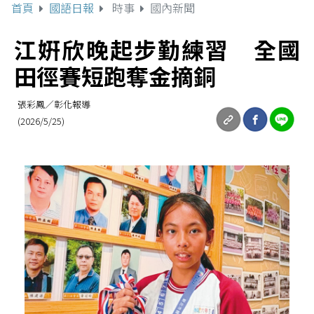
首頁
國語日報
時事
國內新聞
江姸欣晚起步勤練習 全國
田徑賽短跑奪金摘銅
張彩鳳／彰化報導
(2026/5/25)