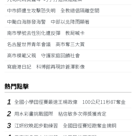
中市師遭生攻擊恐失明 全教總倡隔離空間
中颱白海豚發海警 中部以北降雨顯著
南市學號去性別化遭反彈 教局喊卡
名古屋世界青年會議 高市奪三大賞
高市模範父親 守護家庭回饋社會
寫鹿港日記 科博館再現許蒼澤影像
熱門點擊
1
全國小學田徑賽最速王楊政偉 100公尺11秒87奪金
2
用水彩畫挑戰國際 粘信敏多次得獎獲肯定
3
江姸欣晚起步勤練習 全國田徑賽短跑奪金摘銅