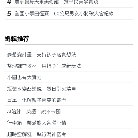
4
農家變身天來美術館 推平民美學實踐
5
全國小學田徑賽 60公尺男女小將破大會紀錄
編輯推荐
夢想變計畫 支持孩子落實想法
整理課堂教材 用指令生成新玩法
小國也有大實力
瓶裝水變凸透鏡 烈日引火燒車
買單 化解親子衝突的竅門
AI陪練 英語口說不卡關
行李箱 裝滿旅人各種心情
超時空解謎 執行湯神密令