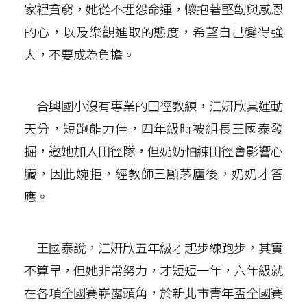
家裡貧窮，她從不埋怨命運，懷抱著堅韌與感恩
的心，以及樂觀進取的態度，希望自己變得強
大，不要成為負擔。
合興國小沒有專業的田徑教練，江姸欣具運動
天分，短跑能力佳，四年級時被組長王國泰發
掘，邀她加入田徑隊，但奶奶怕練田徑會影響心
臟，因此婉拒，經教師三顧茅廬後，奶奶才答
應。
王國泰說，江姸欣五年級才起步練跑步，其實
不算早，但她非常努力，才短短一年，六年級就
在各項全國賽嶄露頭角，於新北市青年盃全國賽