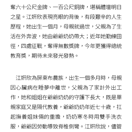
奪六十公尺金牌、一百公尺銅牌，堪稱體壇明日
之星。江姸欣表現亮眼的背後，有段艱辛的人生
歷程，她出生一個月，母親就過世，父親為了生
活在外奔波，她由爺爺奶奶帶大；近年她勤練田
徑，四處征戰，奪得無數獎牌，今年更獲得總統
教育獎，期待未來發光發熱。
江姸欣為屏東布農族，出生一個多月時，母親
因心臟病在睡夢中離世，父親為了家計外出工
作，她和姐姐在爺爺奶奶的守護下長大，既是單
親家庭又是隔代教養，爺爺奶奶年近七十歲，扛
起撫養姐妹倆的重擔，奶奶寒冬時用雙手洗衣
服，爺爺因勞動導致脊椎側彎。江姸欣說，儘管