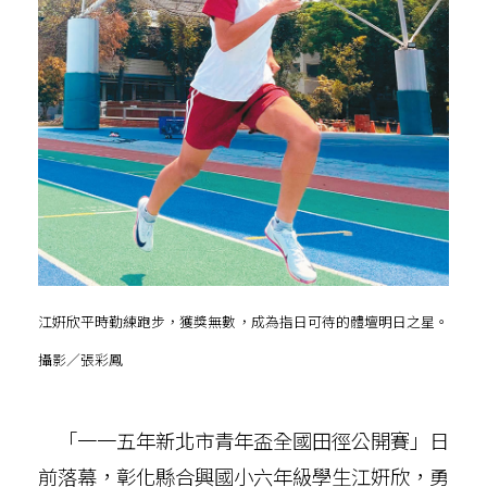
江姸欣平時勤練跑步，獲獎無數，成為指日可待的體壇明日之星。
攝影／張彩鳳
「一一五年新北市青年盃全國田徑公開賽」日
前落幕，彰化縣合興國小六年級學生江姸欣，勇