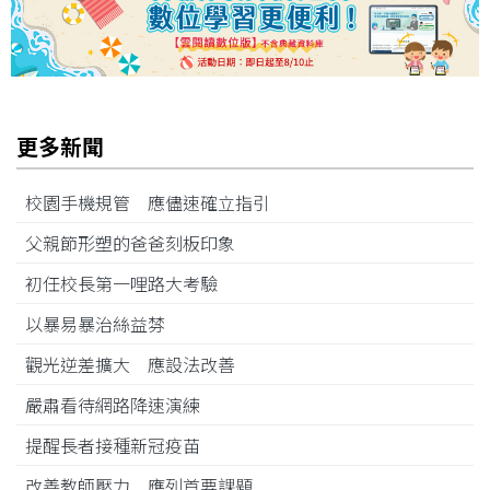
更多新聞
校園手機規管 應儘速確立指引
父親節形塑的爸爸刻板印象
初任校長第一哩路大考驗
以暴易暴治絲益棼
觀光逆差擴大 應設法改善
嚴肅看待網路降速演練
提醒長者接種新冠疫苗
改善教師壓力 應列首要課題