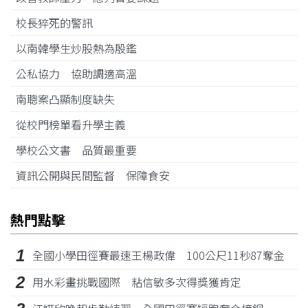
校長猝死的警訊
以南韓學生炒股熱為殷鑑
公私協力 協助調適高溫
南聰案凸顯制度缺失
從校門榜單看升學主義
學校公文書 品質最重要
資訊公開與民間監督 保障食安
熱門點擊
1
全國小學田徑賽最速王楊政偉 100公尺11秒87奪金
2
用水彩畫挑戰國際 粘信敏多次得獎獲肯定