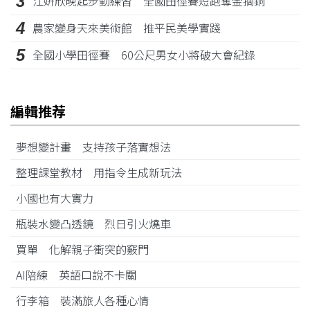
3
江姸欣晚起步勤練習 全國田徑賽短跑奪金摘銅
4
農家變身天來美術館 推平民美學實踐
5
全國小學田徑賽 60公尺男女小將破大會紀錄
編輯推荐
夢想變計畫 支持孩子落實想法
整理課堂教材 用指令生成新玩法
小國也有大實力
瓶裝水變凸透鏡 烈日引火燒車
買單 化解親子衝突的竅門
AI陪練 英語口說不卡關
行李箱 裝滿旅人各種心情