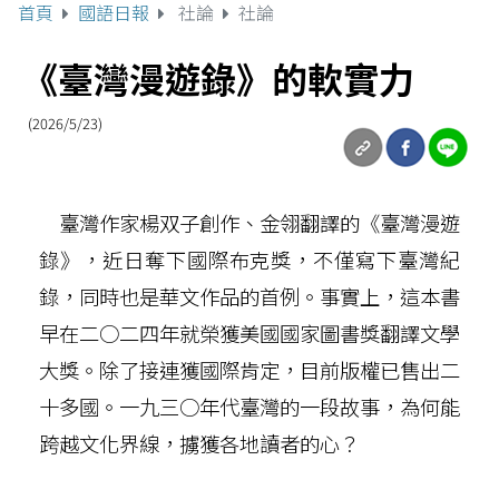
首頁
國語日報
社論
社論
《臺灣漫遊錄》的軟實力
(2026/5/23)
臺灣作家楊双子創作、金翎翻譯的《臺灣漫遊
錄》，近日奪下國際布克獎，不僅寫下臺灣紀
錄，同時也是華文作品的首例。事實上，這本書
早在二○二四年就榮獲美國國家圖書獎翻譯文學
大獎。除了接連獲國際肯定，目前版權已售出二
十多國。一九三○年代臺灣的一段故事，為何能
跨越文化界線，擄獲各地讀者的心？