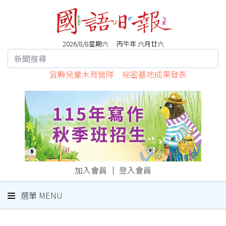
2026/8/8星期六 丙午年 六月廿六
宜縣兒童木育營隊 祕密基地成果發表
加入會員
｜
登入會員
選單 MENU