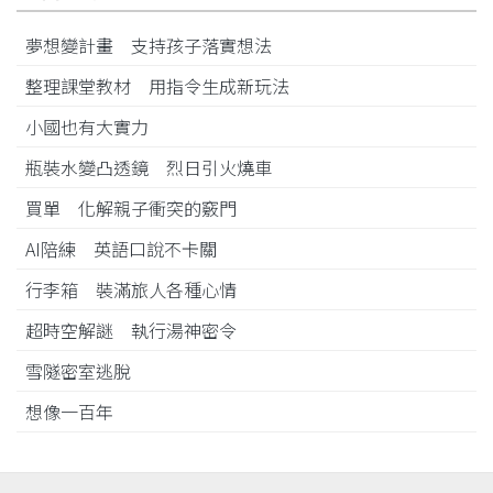
夢想變計畫 支持孩子落實想法
整理課堂教材 用指令生成新玩法
小國也有大實力
瓶裝水變凸透鏡 烈日引火燒車
買單 化解親子衝突的竅門
AI陪練 英語口說不卡關
行李箱 裝滿旅人各種心情
超時空解謎 執行湯神密令
雪隧密室逃脫
想像一百年