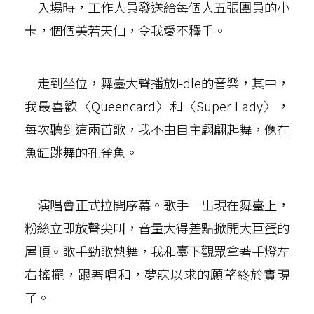
入場時，工作人員發送給每個人五張團員的小
卡，個個美若天仙，令我愛不釋手。
走到坐位，舞臺大聲播放i-dle的音樂，其中，
我最喜歡〈Queencard〉和〈Super Lady〉，
每次聽到這兩首歌，我不由自主翩翩起舞，像在
魚缸跳舞的孔雀魚。
演唱會正式拉開序幕。歌手一出現在舞臺上，
粉絲立即放聲尖叫，音量大得差點掀開大巨蛋的
屋頂。歌手勁歌熱舞，我和臺下觀眾拿著手燈左
右搖擺，跟著唱和，夢寐以求的願望終於實現
了。