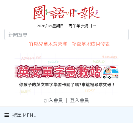
2026/8/9星期日 丙午年 六月廿七
宜縣兒童木育營隊 祕密基地成果發表
加入會員
｜
登入會員
選單 MENU