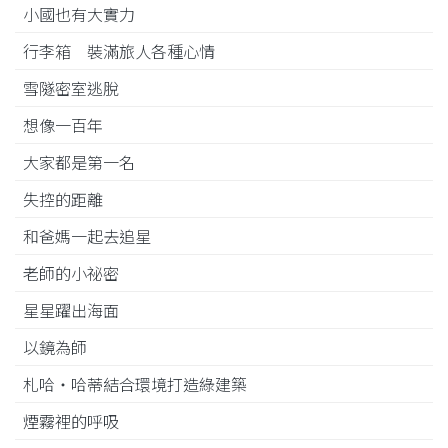
小國也有大實力
行李箱 裝滿旅人各種心情
雪隧密室逃脫
想像一百年
大家都是第一名
失控的距離
和爸媽一起去追星
老師的小祕密
星星躍出海面
以鏡為師
札哈‧哈蒂結合環境打造綠建築
煙霧裡的呼吸