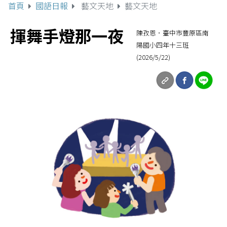
首頁
國語日報
藝文天地
藝文天地
揮舞手燈那一夜
陳孜恩．臺中市豐原區南
陽國小四年十三班
(2026/5/22)