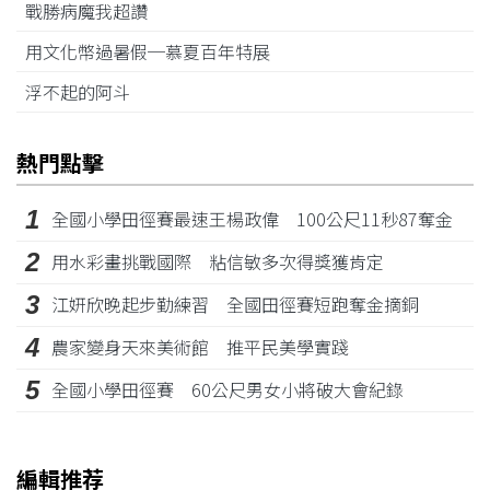
戰勝病魔我超讚
用文化幣過暑假─慕夏百年特展
浮不起的阿斗
熱門點擊
1
全國小學田徑賽最速王楊政偉 100公尺11秒87奪金
2
用水彩畫挑戰國際 粘信敏多次得獎獲肯定
3
江姸欣晚起步勤練習 全國田徑賽短跑奪金摘銅
4
農家變身天來美術館 推平民美學實踐
5
全國小學田徑賽 60公尺男女小將破大會紀錄
編輯推荐