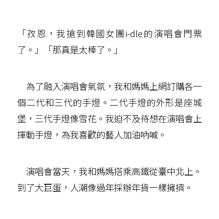
「孜恩，我搶到韓國女團i-dle的演唱會門票
了。」「那真是太棒了。」
為了融入演唱會氣氛，我和媽媽上網訂購各一
個二代和三代的手燈。二代手燈的外形是座城
堡，三代手燈像雪花。我迫不及待想在演唱會上
揮動手燈，為我喜歡的藝人加油吶喊。
演唱會當天，我和媽媽搭乘高鐵從臺中北上。
到了大巨蛋，人潮像過年採辦年貨一樣擁擠。